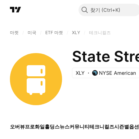
찾기
마켓
/
미국
/
ETF 마켓
/
XLY
/
테크니컬즈
XLY
NYSE American
오버뷰
프로화일
홀딩스
뉴스
커뮤니티
테크니컬즈
시즌별
옵션