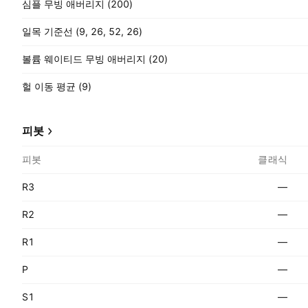
심플 무빙 애버리지 (200)
일목 기준선 (9, 26, 52, 26)
볼륨 웨이티드 무빙 애버리지 (20)
헐 이동 평균 (9)
피봇
피봇
클래식
R3
—
R2
—
R1
—
P
—
S1
—