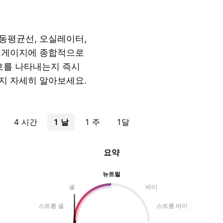
동평균선, 오실레이터,
약 게이지에 종합적으로
신호를 나타내는지 즉시
지 자세히 알아보세요.
4 시간
1 날
1 주
1달
요약
뉴트럴
셀
바이
스트롱 셀
스트롱 바이