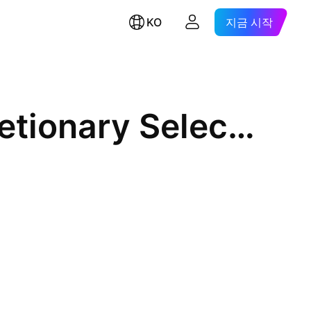
KO
지금 시작
State Street Consumer Discretionary Select Sector SPDR ETF