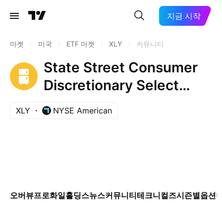
지금 시작
마켓
/
미국
/
ETF 마켓
/
XLY
/
커뮤니티
State Street Consumer
Discretionary Select
Sector SPDR ETF
XLY
NYSE American
오버뷰
프로화일
홀딩스
뉴스
커뮤니티
테크니컬즈
시즌별
옵션