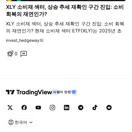
XLY 소비재 섹터, 상승 추세 재확인 구간 진입: 소비
회복의 재연인가?
XLY 소비재 섹터, 상승 추세 재확인 구간 진입: 소비 회복
의 재연인가? 현재 소비재 섹터 ETF(XLY)는 2025년 초
급등 이후 조정을 거친 뒤 상승 채널 중단부와 주요 지지
invest_hedgeway의
구간에서 반등이 나타나며 재차 상승 추세 복귀를 시도하
는 흐름을 보이고 있습니다. 특히 최근 구조는 고점 형성
0
이후 단순 조정이 진행된 것이 아니라, 상승 채널 내에서
추세를 유지한 채 다음 방향성을 탐색하는 구간에 가까운
모습입니다. 현재는 상승 추세가 유지될지, 아니면 소비
둔화 우려로 인해 추가 조정이 이어질지를 판단하는 분기
구간에 해당합니다. 현재 차트와 가장 유사한 흐름은
사람이 만든
2023년 5월 ~ 2024년 5월 그리고 이후 구간으로, 미국
경제의 연착륙 기대와 함께 소비 지출이 견조하게 유지되
며 소비재 섹터가 시장 대비 강세를 보이던 시기입니다.
당시 미국은 고금리 환경에도 불구하고 고용시장이 견조
한 모습을 유지했고, 소비 회복 기대가 확대되었으며, 연
한국어
준의 금리 인상 종료 기대가 형성되어 소비 둔화 우려보다