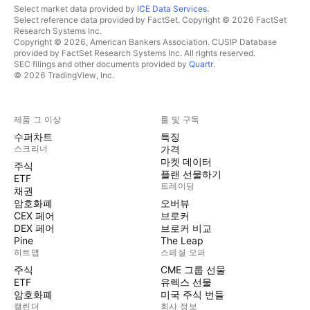
Select market data provided by
ICE Data Services
.
경기 연착륙 기대가 시장을 지배하였습니다. 결과적으로
Select reference data provided by FactSet. Copyright © 2026 FactSet
소비재 섹터는 강한 상승 사이클로 전환, 아마존, 테슬라
Research Systems Inc.
Copyright © 2026, American Bankers Association. CUSIP Database
등 빅테크화된 소비재 대표 종목들이 강세를 보였습니다.
provided by FactSet Research Systems Inc. All rights reserved.
해당 구간은 현재와 약 87% 내외 수준의 유사도를 보이
SEC filings and other documents provided by
Quartr
.
© 2026 TradingView, Inc.
고 있습니다. 이러한 흐름이 이어진다면 현재 구간은 단기
조정 이후 상승 추세가 재확인되는 초기 분기 구간으로 작
용할 가능성이 있어 보입니다. 이런 흐름에서는 117달러
제품 그 이상
툴 및 구독
부근이 핵심 기준선으로 작용할 가능성이 있으며, 해당 구
수퍼차트
특징
간을 유지할 경우 기존 상승 추세 연장 가능성이 열려 있
스크리너
가격
고, 이탈할 경우 채널 중단부까지의 추가 조정 가능성도
마켓 데이터
주식
플랜 선물하기
존재합니다. 현재 소비재 섹터의 주요 변수로는 미국 소비
ETF
트레이딩
채권
지출 둔화 및 고용시장 강도 약화, 연준의 금리 인상 불안,
암호화폐
오버뷰
중동 미국-이란 전쟁 이슈, 신용카드 연체율 및 가계부채
CEX 페어
브로커
부담 등이 영향을 미치고 있습니다. 이 구간이 마무리된다
DEX 페어
브로커 비교
Pine
The Leap
면 다음 사이클에서는 소비 회복 기대로, 대형 소비재 기
히트맵
스페셜 오퍼
업들의 실적 개선 여부가 상방 변수로 작용할 가능성이 있
주식
CME 그룹 선물
습니다. 이 패턴, 이번에도 반복될까요? 아니면 달라질까
ETF
유렉스 선물
요? AMEX:XLY
암호화폐
미국 주식 번들
캘린더
회사 정보