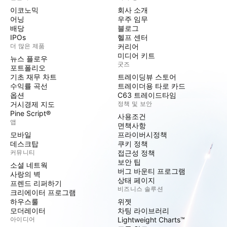
이코노믹
회사 소개
어닝
우주 임무
배당
블로그
IPOs
헬프 센터
더 많은 제품
커리어
미디어 키트
뉴스 플로우
굿즈
포트폴리오
기초 재무 차트
트레이딩뷰 스토어
수익률 곡선
트레이더용 타로 카드
옵션
C63 트레이드타임
거시경제 지도
정책 및 보안
Pine Script®
사용조건
앱
면책사항
모바일
프라이버시정책
데스크탑
쿠키 정책
커뮤니티
접근성 정책
보안 팁
소셜 네트웍
버그 바운티 프로그램
사랑의 벽
상태 페이지
프렌드 리퍼하기
비즈니스 솔루션
크리에이터 프로그램
하우스룰
위젯
모더레이터
차팅 라이브러리
아이디어
Lightweight Charts™