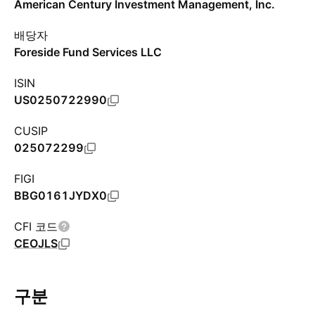
American Century Investment Management, Inc.
배당자
Foreside Fund Services LLC
ISIN
US0250722990
CUSIP
025072299
FIGI
BBG0161JYDX0
CFI 코드
CEOJLS
구분