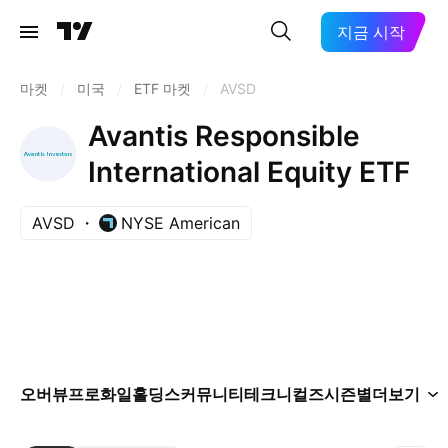
지금 시작
마켓
/
미국
/
ETF 마켓
/
AVSD
Avantis Responsible
International Equity ETF
AVSD
NYSE American
오버뷰
프로화일
홀딩스
커뮤니티
테크니컬즈
시즌별
더보기