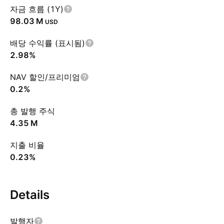
자금 흐름 (1Y)
‪98.03 M‬
USD
배당 수익률 (표시됨)
2.98%
NAV 할인/프리미엄
0.2%
총 발행 주식
‪4.35 M‬
지출 비율
0.23%
Details
발행자