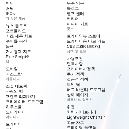
어닝
우주 임무
배당
블로그
IPOs
헬프 센터
더 많은 제품
커리어
미디어 키트
뉴스 플로우
굿즈
포트폴리오
기초 재무 차트
트레이딩뷰 스토어
수익률 곡선
트레이더용 타로 카드
옵션
C63 트레이드타임
거시경제 지도
정책 및 보안
Pine Script®
사용조건
앱
면책사항
모바일
프라이버시정책
데스크탑
쿠키 정책
커뮤니티
접근성 정책
보안 팁
소셜 네트웍
버그 바운티 프로그램
사랑의 벽
상태 페이지
프렌드 리퍼하기
비즈니스 솔루션
크리에이터 프로그램
하우스룰
위젯
모더레이터
차팅 라이브러리
아이디어
Lightweight Charts™
고급 차트
트레이딩
트레이딩 플랫폼