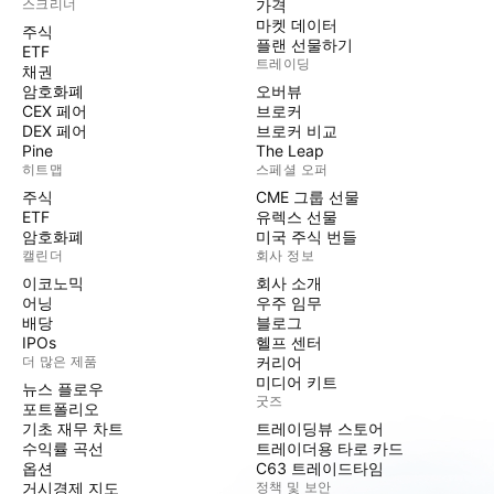
스크리너
가격
마켓 데이터
주식
플랜 선물하기
ETF
트레이딩
채권
암호화폐
오버뷰
CEX 페어
브로커
DEX 페어
브로커 비교
Pine
The Leap
히트맵
스페셜 오퍼
주식
CME 그룹 선물
ETF
유렉스 선물
암호화폐
미국 주식 번들
캘린더
회사 정보
이코노믹
회사 소개
어닝
우주 임무
배당
블로그
IPOs
헬프 센터
더 많은 제품
커리어
미디어 키트
뉴스 플로우
굿즈
포트폴리오
기초 재무 차트
트레이딩뷰 스토어
수익률 곡선
트레이더용 타로 카드
옵션
C63 트레이드타임
거시경제 지도
정책 및 보안