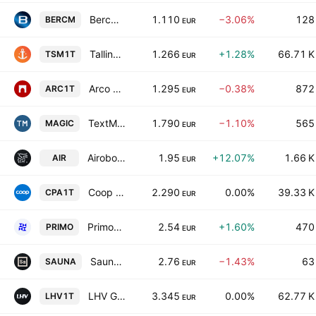
Bercman Technologies AS
1.110
−3.06%
128
BERCM
EUR
Tallinna Sadam AS
1.266
+1.28%
66.71 K
TSM1T
EUR
Arco Vara AS
1.295
−0.38%
872
ARC1T
EUR
TextMagic AS
1.790
−1.10%
565
MAGIC
EUR
Airobot Technologies AS
1.95
+12.07%
1.66 K
AIR
EUR
Coop Pank AS
2.290
0.00%
39.33 K
CPA1T
EUR
Primostar Group AS
2.54
+1.60%
470
PRIMO
EUR
Saunum Group AS
2.76
−1.43%
63
SAUNA
EUR
LHV Group AS
3.345
0.00%
62.77 K
LHV1T
EUR