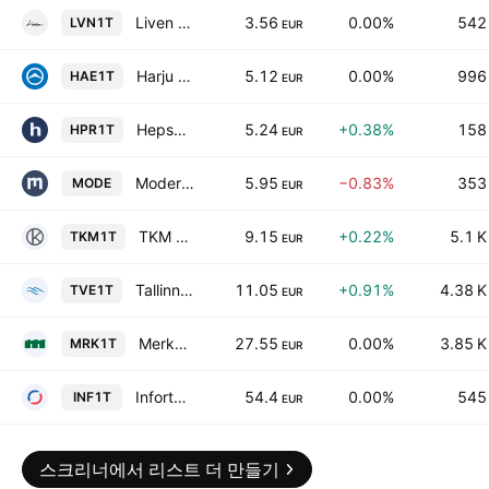
Liven AS
3.56
0.00%
542
LVN1T
EUR
Harju Elekter Group AS
5.12
0.00%
996
HAE1T
EUR
Hepsor AS
5.24
+0.38%
158
HPR1T
EUR
Modera AS
5.95
−0.83%
353
MODE
EUR
TKM Grupp AS
9.15
+0.22%
5.1 K
TKM1T
EUR
Tallinna Vesi AS Class A
11.05
+0.91%
4.38 K
TVE1T
EUR
Merko Ehitus AS
27.55
0.00%
3.85 K
MRK1T
EUR
Infortar AS
54.4
0.00%
545
INF1T
EUR
스크리너에서 리스트 더 만들기