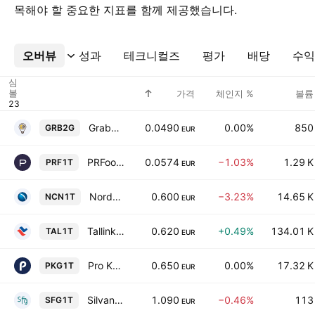
목해야 할 중요한 지표를 함께 제공했습니다.
오버뷰
더보기
성과
테크니컬즈
평가
배당
수익
심
볼
가격
체인지 %
볼륨
Grab2go AS
0.0490
0.00%
850
GRB2G
EUR
PRFoods AS
0.0574
−1.03%
1.29 K
PRF1T
EUR
Nordecon AS
0.600
−3.23%
14.65 K
NCN1T
EUR
Tallink Grupp AS
0.620
+0.49%
134.01 K
TAL1T
EUR
Pro Kapital Grupp AS
0.650
0.00%
17.32 K
PKG1T
EUR
Silvano Fashion Group AS
1.090
−0.46%
113
SFG1T
EUR