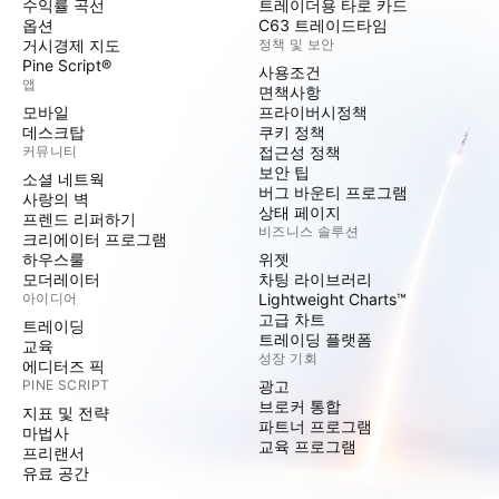
수익률 곡선
트레이더용 타로 카드
옵션
C63 트레이드타임
거시경제 지도
정책 및 보안
Pine Script®
사용조건
앱
면책사항
모바일
프라이버시정책
데스크탑
쿠키 정책
커뮤니티
접근성 정책
보안 팁
소셜 네트웍
버그 바운티 프로그램
사랑의 벽
상태 페이지
프렌드 리퍼하기
비즈니스 솔루션
크리에이터 프로그램
하우스룰
위젯
모더레이터
차팅 라이브러리
아이디어
Lightweight Charts™
고급 차트
트레이딩
트레이딩 플랫폼
교육
성장 기회
에디터즈 픽
PINE SCRIPT
광고
브로커 통합
지표 및 전략
파트너 프로그램
마법사
교육 프로그램
프리랜서
유료 공간