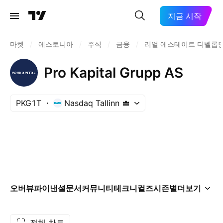
지금 시작
마켓
/
에스토니아
/
주식
/
금융
/
리얼 에스테이트 디벨롭
Pro Kapital Grupp AS
PKG1T
Nasdaq Tallinn
오버뷰
파이낸셜
문서
커뮤니티
테크니컬즈
시즌별
더보기
전체 차트