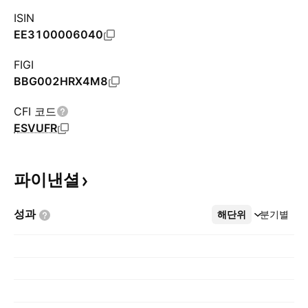
ISIN
EE3100006040
FIGI
BBG002HRX4M8
CFI 코드
ESVUFR
파이낸셜
성과
해단위
더보기
분기별