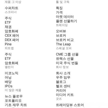
제품 그 이상
툴 및 구독
수퍼차트
특징
스크리너
가격
마켓 데이터
주식
플랜 선물하기
ETF
트레이딩
채권
암호화폐
오버뷰
CEX 페어
브로커
DEX 페어
브로커 비교
Pine
The Leap
히트맵
스페셜 오퍼
주식
CME 그룹 선물
ETF
유렉스 선물
암호화폐
미국 주식 번들
캘린더
회사 정보
이코노믹
회사 소개
어닝
우주 임무
배당
블로그
IPOs
헬프 센터
더 많은 제품
커리어
미디어 키트
뉴스 플로우
굿즈
포트폴리오
기초 재무 차트
트레이딩뷰 스토어