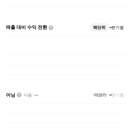
매출 대비 수익
전환
해단위
더보기
분기별
어닝
해단위
더보기
분기별
다음
:
—