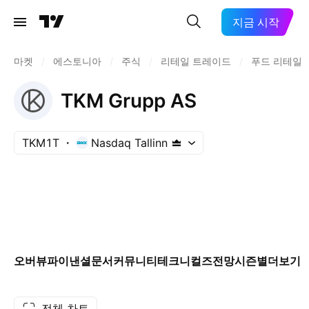
지금 시작
마켓
/
에스토니아
/
주식
/
리테일 트레이드
/
푸드 리테일
TKM Grupp AS
TKM1T
Nasdaq Tallinn
오버뷰
파이낸셜
문서
커뮤니티
테크니컬즈
전망
시즌별
더보기
전체 차트