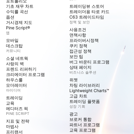
포트폴리오
기초 재무 차트
트레이딩뷰 스토어
수익률 곡선
트레이더용 타로 카드
옵션
C63 트레이드타임
거시경제 지도
정책 및 보안
Pine Script®
사용조건
앱
면책사항
모바일
프라이버시정책
데스크탑
쿠키 정책
커뮤니티
접근성 정책
보안 팁
소셜 네트웍
버그 바운티 프로그램
사랑의 벽
상태 페이지
프렌드 리퍼하기
비즈니스 솔루션
크리에이터 프로그램
하우스룰
위젯
모더레이터
차팅 라이브러리
아이디어
Lightweight Charts™
고급 차트
트레이딩
트레이딩 플랫폼
교육
성장 기회
에디터즈 픽
PINE SCRIPT
광고
브로커 통합
지표 및 전략
파트너 프로그램
마법사
교육 프로그램
프리랜서