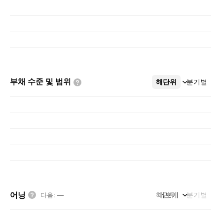
부채 수준 및
범위
해단위
더보기
분기별
어닝
해단위
더보기
분기별
다음
:
—