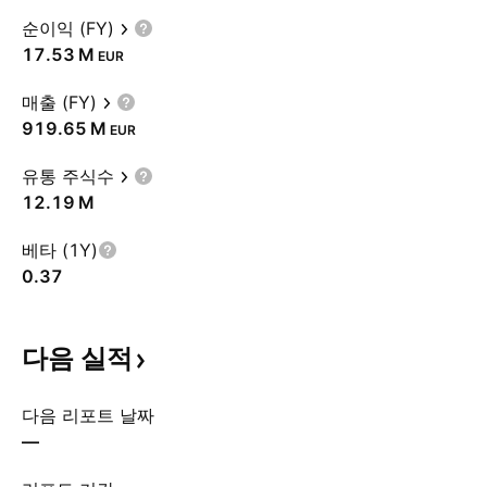
순이익 (FY)
‪17.53 M‬
EUR
매출 (FY)
‪919.65 M‬
EUR
유통 주식수
‪12.19 M‬
베타 (1Y)
0.37
다음
실적
다음 리포트 날짜
—