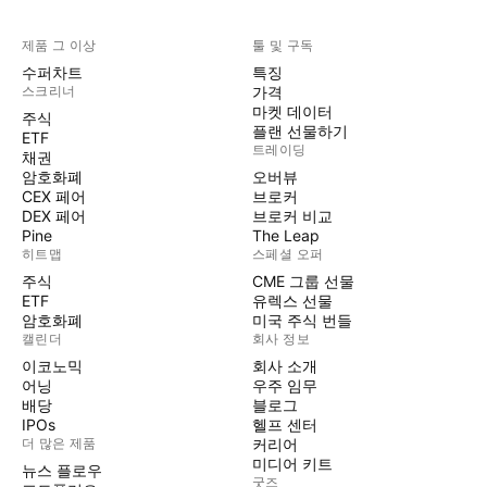
제품 그 이상
툴 및 구독
수퍼차트
특징
스크리너
가격
마켓 데이터
주식
플랜 선물하기
ETF
트레이딩
채권
암호화폐
오버뷰
CEX 페어
브로커
DEX 페어
브로커 비교
Pine
The Leap
히트맵
스페셜 오퍼
주식
CME 그룹 선물
ETF
유렉스 선물
암호화폐
미국 주식 번들
캘린더
회사 정보
이코노믹
회사 소개
어닝
우주 임무
배당
블로그
IPOs
헬프 센터
더 많은 제품
커리어
미디어 키트
뉴스 플로우
굿즈