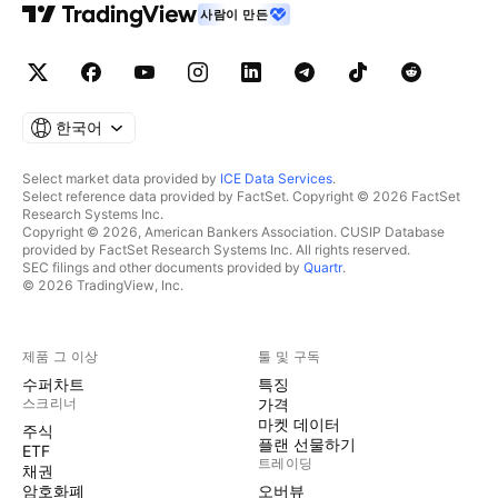
사람이 만든
한국어
Select market data provided by
ICE Data Services
.
Select reference data provided by FactSet. Copyright © 2026 FactSet
Research Systems Inc.
Copyright © 2026, American Bankers Association. CUSIP Database
provided by FactSet Research Systems Inc. All rights reserved.
SEC filings and other documents provided by
Quartr
.
© 2026 TradingView, Inc.
제품 그 이상
툴 및 구독
수퍼차트
특징
스크리너
가격
마켓 데이터
주식
플랜 선물하기
ETF
트레이딩
채권
암호화폐
오버뷰