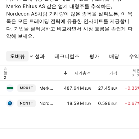
Merko Ehitus AS 같은 업계 대형주를 추적하든,
Nordecon AS처럼 거래량이 많은 종목을 살펴보든, 이 목
록은 모든 트레이딩 전략에 유용한 인사이트를 제공합니
다. 기업을 필터링하고 비교하면서 시장 흐름을 손쉽게 파
악해 보세요.
오버뷰
더보기
성과
테크니컬즈
평가
배당
수익
심
체
볼
시가총액
가격
지 
Merko Ehitus AS
487.64 M
27.45
−0.36
MRK1T
EUR
EUR
Nordecon AS
18.59 M
0.596
−0.67
NCN1T
EUR
EUR