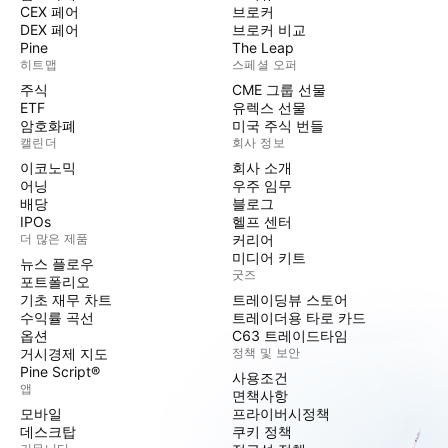
CEX 페어
브로커
DEX 페어
브로커 비교
Pine
The Leap
히트맵
스페셜 오퍼
주식
CME 그룹 선물
ETF
유렉스 선물
암호화폐
미국 주식 번들
캘린더
회사 정보
이코노믹
회사 소개
어닝
우주 임무
배당
블로그
IPOs
헬프 센터
더 많은 제품
커리어
미디어 키트
뉴스 플로우
굿즈
포트폴리오
기초 재무 차트
트레이딩뷰 스토어
수익률 곡선
트레이더용 타로 카드
옵션
C63 트레이드타임
거시경제 지도
정책 및 보안
Pine Script®
사용조건
앱
면책사항
모바일
프라이버시정책
데스크탑
쿠키 정책