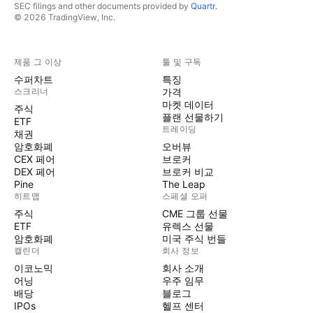
SEC filings and other documents provided by
Quartr
.
© 2026 TradingView, Inc.
제품 그 이상
툴 및 구독
수퍼차트
특징
스크리너
가격
마켓 데이터
주식
플랜 선물하기
ETF
트레이딩
채권
암호화폐
오버뷰
CEX 페어
브로커
DEX 페어
브로커 비교
Pine
The Leap
히트맵
스페셜 오퍼
주식
CME 그룹 선물
ETF
유렉스 선물
암호화폐
미국 주식 번들
캘린더
회사 정보
이코노믹
회사 소개
어닝
우주 임무
배당
블로그
IPOs
헬프 센터