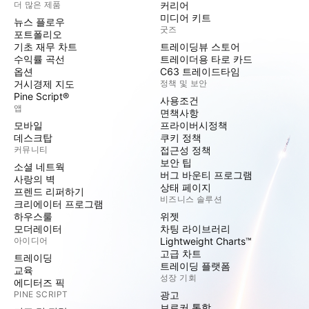
더 많은 제품
커리어
미디어 키트
뉴스 플로우
굿즈
포트폴리오
기초 재무 차트
트레이딩뷰 스토어
수익률 곡선
트레이더용 타로 카드
옵션
C63 트레이드타임
거시경제 지도
정책 및 보안
Pine Script®
사용조건
앱
면책사항
모바일
프라이버시정책
데스크탑
쿠키 정책
커뮤니티
접근성 정책
보안 팁
소셜 네트웍
버그 바운티 프로그램
사랑의 벽
상태 페이지
프렌드 리퍼하기
비즈니스 솔루션
크리에이터 프로그램
하우스룰
위젯
모더레이터
차팅 라이브러리
아이디어
Lightweight Charts™
고급 차트
트레이딩
트레이딩 플랫폼
교육
성장 기회
에디터즈 픽
PINE SCRIPT
광고
브로커 통합