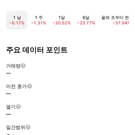
1 날
1 주
1달
6달
올해 초부터 현재
−0.17%
−1.31%
−20.52%
−23.77%
−37.04%
주요 데이터 포인트
거래량
—
이전 종가
—
열기
—
일간범위
–