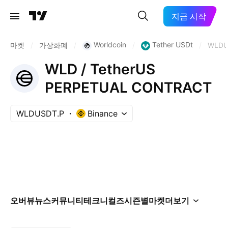
지금 시작
Worldcoin
Tether USDt
마켓
/
가상화폐
/
/
/
WLDU
WLD / TetherUS
PERPETUAL CONTRACT
WLDUSDT.P
Binance
오버뷰
뉴스
커뮤니티
테크니컬즈
시즌별
마켓
더보기