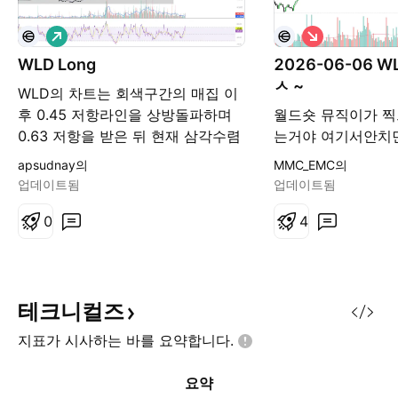
롱
숏
WLD Long
2026-06-06 W
ㅅ ~
WLD의 차트는 회색구간의 매집 이
후 0.45 저항라인을 상방돌파하며
월드숏 뮤직이가 찍
0.63 저항을 받은 뒤 현재 삼각수렴
는거야 여기서안치
의 끝에 도달하였습니다. 0.63 저항
끝자리라고 판단내
apsudnay의
MMC_EMC의
라인을 한번에 돌파하는 움직임을
업데이트됨
업데이트됨
보이지 못하여 수렴이 발생하였으나
아직 가격은 0.45 지지구역을 하방
0
4
돌파하지 않았습니다. 상승여력이
남아있어 상단 돌파를 위한 추가 매
집과정이 수렴으로 발생하였다고 가
정할 시, 다음 저항 구역인 0.85까지
테크니컬즈
의 가격상승이 발생할 수 있습니다.
지표가 시사하는 바를
요약합니다.
현재 가격대는 롱포지션을 오픈하기
에 좋은 손익비의 가격대로 보입니
요약
다.