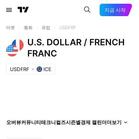
지금 시작
마켓
/
통화
/
유럽
/
USDFRF
U.S. DOLLAR / FRENCH
FRANC
USDFRF
ICE
오버뷰
커뮤니티
테크니컬즈
시즌별
경제 캘린더
더보기