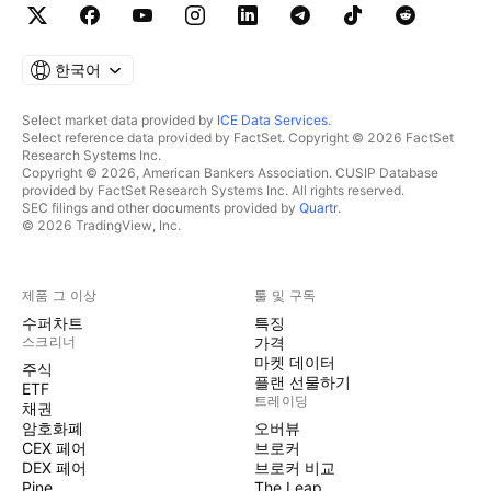
한국어
Select market data provided by
ICE Data Services
.
Select reference data provided by FactSet. Copyright © 2026 FactSet
Research Systems Inc.
Copyright © 2026, American Bankers Association. CUSIP Database
provided by FactSet Research Systems Inc. All rights reserved.
SEC filings and other documents provided by
Quartr
.
© 2026 TradingView, Inc.
제품 그 이상
툴 및 구독
수퍼차트
특징
스크리너
가격
마켓 데이터
주식
플랜 선물하기
ETF
트레이딩
채권
암호화폐
오버뷰
CEX 페어
브로커
DEX 페어
브로커 비교
Pine
The Leap