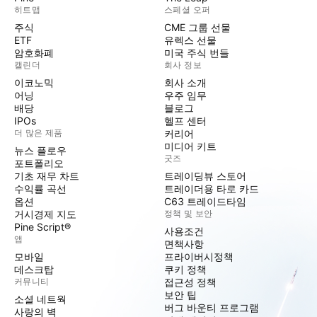
히트맵
스페셜 오퍼
주식
CME 그룹 선물
ETF
유렉스 선물
암호화폐
미국 주식 번들
캘린더
회사 정보
이코노믹
회사 소개
어닝
우주 임무
배당
블로그
IPOs
헬프 센터
더 많은 제품
커리어
미디어 키트
뉴스 플로우
굿즈
포트폴리오
기초 재무 차트
트레이딩뷰 스토어
수익률 곡선
트레이더용 타로 카드
옵션
C63 트레이드타임
거시경제 지도
정책 및 보안
Pine Script®
사용조건
앱
면책사항
모바일
프라이버시정책
데스크탑
쿠키 정책
커뮤니티
접근성 정책
보안 팁
소셜 네트웍
버그 바운티 프로그램
사랑의 벽