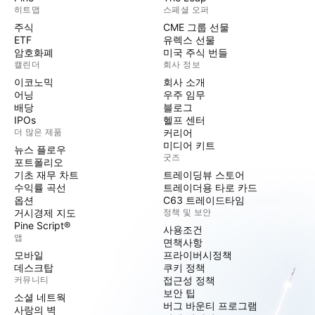
히트맵
스페셜 오퍼
주식
CME 그룹 선물
ETF
유렉스 선물
암호화폐
미국 주식 번들
캘린더
회사 정보
이코노믹
회사 소개
어닝
우주 임무
배당
블로그
IPOs
헬프 센터
더 많은 제품
커리어
미디어 키트
뉴스 플로우
굿즈
포트폴리오
기초 재무 차트
트레이딩뷰 스토어
수익률 곡선
트레이더용 타로 카드
옵션
C63 트레이드타임
거시경제 지도
정책 및 보안
Pine Script®
사용조건
앱
면책사항
모바일
프라이버시정책
데스크탑
쿠키 정책
커뮤니티
접근성 정책
보안 팁
소셜 네트웍
버그 바운티 프로그램
사랑의 벽