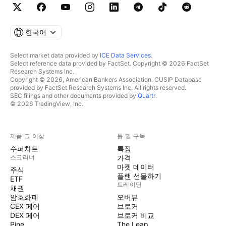
한국어
Select market data provided by
ICE Data Services
.
Select reference data provided by FactSet. Copyright © 2026 FactSet
Research Systems Inc.
Copyright © 2026, American Bankers Association. CUSIP Database
provided by FactSet Research Systems Inc. All rights reserved.
SEC filings and other documents provided by
Quartr
.
© 2026 TradingView, Inc.
제품 그 이상
툴 및 구독
수퍼차트
특징
스크리너
가격
마켓 데이터
주식
플랜 선물하기
ETF
트레이딩
채권
암호화폐
오버뷰
CEX 페어
브로커
DEX 페어
브로커 비교
Pine
The Leap