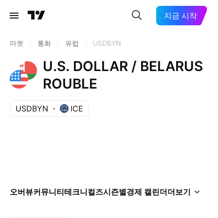
지금 시작
마켓
/
통화
/
유럽
/
USDBYN
U.S. DOLLAR / BELARUS
ROUBLE
USDBYN
ICE
오버뷰
커뮤니티
테크니컬즈
시즌별
경제 캘린더
더보기