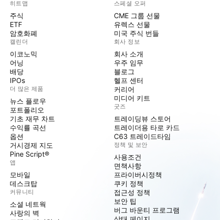
히트맵
스페셜 오퍼
주식
CME 그룹 선물
ETF
유렉스 선물
암호화폐
미국 주식 번들
캘린더
회사 정보
이코노믹
회사 소개
어닝
우주 임무
배당
블로그
IPOs
헬프 센터
더 많은 제품
커리어
미디어 키트
뉴스 플로우
굿즈
포트폴리오
기초 재무 차트
트레이딩뷰 스토어
수익률 곡선
트레이더용 타로 카드
옵션
C63 트레이드타임
거시경제 지도
정책 및 보안
Pine Script®
사용조건
앱
면책사항
모바일
프라이버시정책
데스크탑
쿠키 정책
커뮤니티
접근성 정책
보안 팁
소셜 네트웍
버그 바운티 프로그램
사랑의 벽
상태 페이지