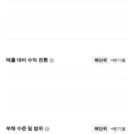
매출 대비 수익
전환
해단위
더보기
분기별
부채 수준 및
범위
해단위
더보기
분기별