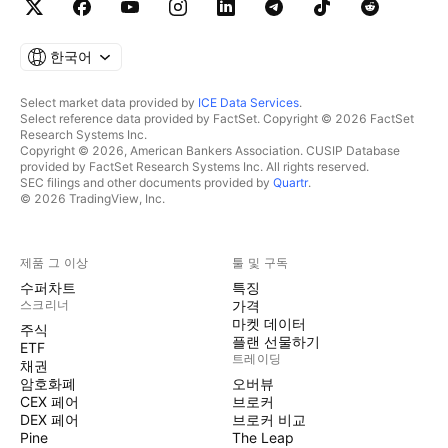
한국어
Select market data provided by
ICE Data Services
.
Select reference data provided by FactSet. Copyright © 2026 FactSet
Research Systems Inc.
Copyright © 2026, American Bankers Association. CUSIP Database
provided by FactSet Research Systems Inc. All rights reserved.
SEC filings and other documents provided by
Quartr
.
© 2026 TradingView, Inc.
제품 그 이상
툴 및 구독
수퍼차트
특징
스크리너
가격
마켓 데이터
주식
플랜 선물하기
ETF
트레이딩
채권
암호화폐
오버뷰
CEX 페어
브로커
DEX 페어
브로커 비교
Pine
The Leap