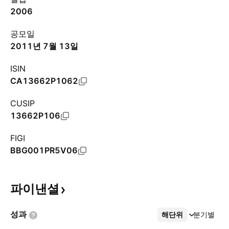
2006
공모일
2011년 7월 13일
ISIN
CA13662P1062
CUSIP
13662P106
FIGI
BBG001PR5V06
파이낸셜
성과
해단위
더보기
분기별