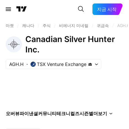
지금 시작
마켓
/
캐나다
/
주식
/
비에너지 미네럴
/
귀금속
/
AGH.
Canadian Silver Hunter
Inc.
AGH.H
TSX Venture Exchange
오버뷰
파이낸셜
커뮤니티
테크니컬즈
시즌별
더보기