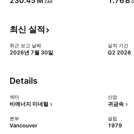
‪230.45 M‬
‪1.76 B‬
CAD
C
최신
실적
최근 보고 날짜
실적 기간
2026년 7월 30일
Q2 2026
Details
섹터
산업
비에너지 미네럴
귀금속
본부
설립
Vancouver
1979