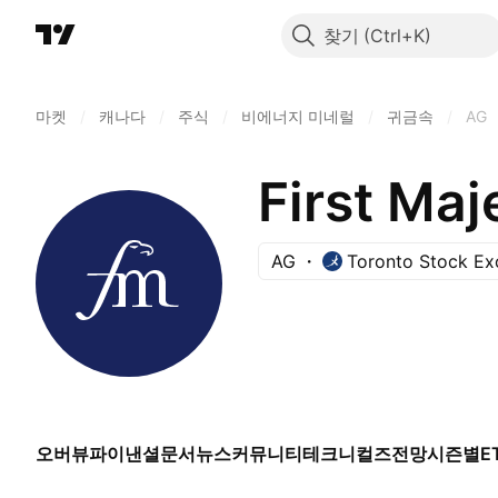
찾기
마켓
/
캐나다
/
주식
/
비에너지 미네럴
/
귀금속
/
AG
First Maj
AG
Toronto Stock E
오버뷰
파이낸셜
문서
뉴스
커뮤니티
테크니컬즈
전망
시즌별
E