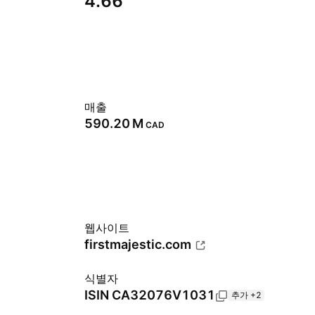
4.66
매출
‪590.20 M‬
CAD
웹사이트
firstmajestic.com
식별자
ISIN
CA32076V1031
추가 +2