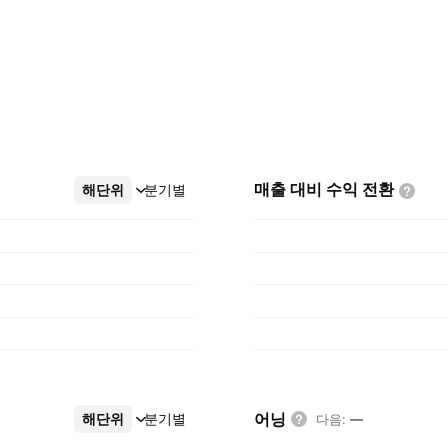
매출 대비 수익
전환
해단위
더보기
분기별
어닝
해단위
더보기
분기별
다음
:
—