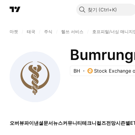
찾기
마켓
/
태국
/
주식
/
헬쓰 서비스
/
호프피털/너싱 매니지
Bumrungra
BH
Stock Exchange o
오버뷰
파이낸셜
문서
뉴스
커뮤니티
테크니컬즈
전망
시즌별
E