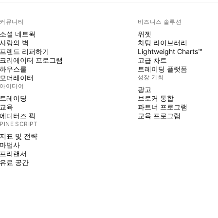
커뮤니티
비즈니스 솔루션
소셜 네트웍
위젯
사랑의 벽
차팅 라이브러리
프렌드 리퍼하기
Lightweight Charts™
크리에이터 프로그램
고급 차트
하우스룰
트레이딩 플랫폼
모더레이터
성장 기회
아이디어
광고
트레이딩
브로커 통합
교육
파트너 프로그램
에디터즈 픽
교육 프로그램
PINE SCRIPT
지표 및 전략
마법사
프리랜서
유료 공간