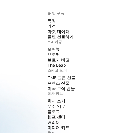
툴 및 구독
특징
가격
마켓 데이터
플랜 선물하기
트레이딩
오버뷰
브로커
브로커 비교
The Leap
스페셜 오퍼
CME 그룹 선물
유렉스 선물
미국 주식 번들
회사 정보
회사 소개
우주 임무
블로그
헬프 센터
커리어
미디어 키트
굿즈