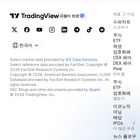
제품 그 이상
사람이 만든
수퍼차트
스크리너
주식
ETF
한국어
채권
암호화폐
CEX 페어
Select market data provided by
ICE Data Services
.
DEX 페어
Select reference data provided by FactSet. Copyright ©
Pine
2026 FactSet Research Systems Inc.
히트맵
Copyright © 2026, American Bankers Association. CUSIP
Database provided by FactSet Research Systems Inc. All
주식
rights reserved.
ETF
SEC filings and other documents provided by
Quartr
.
암호화폐
© 2026 TradingView, Inc.
캘린더
이코노믹
어닝
배당
IPOs
더 많은 제품
뉴스 플로우