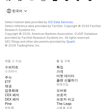
한국어
Select market data provided by
ICE Data Services
.
Select reference data provided by FactSet. Copyright © 2026 FactSet
Research Systems Inc.
Copyright © 2026, American Bankers Association. CUSIP Database
provided by FactSet Research Systems Inc. All rights reserved.
SEC filings and other documents provided by
Quartr
.
© 2026 TradingView, Inc.
제품 그 이상
툴 및 구독
수퍼차트
특징
스크리너
가격
마켓 데이터
주식
플랜 선물하기
ETF
트레이딩
채권
암호화폐
오버뷰
CEX 페어
브로커
DEX 페어
브로커 비교
Pine
The Leap
히트맵
스페셜 오퍼