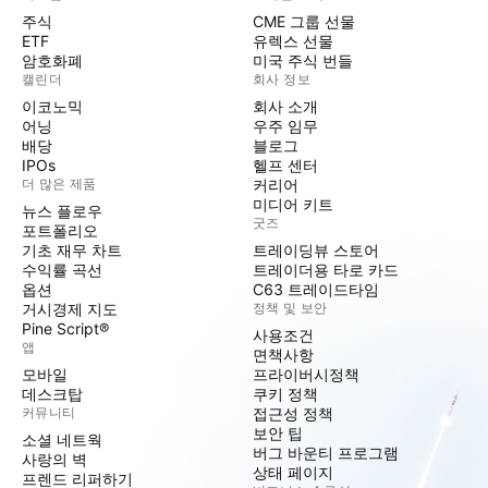
주식
CME 그룹 선물
ETF
유렉스 선물
암호화폐
미국 주식 번들
캘린더
회사 정보
이코노믹
회사 소개
어닝
우주 임무
배당
블로그
IPOs
헬프 센터
더 많은 제품
커리어
미디어 키트
뉴스 플로우
굿즈
포트폴리오
기초 재무 차트
트레이딩뷰 스토어
수익률 곡선
트레이더용 타로 카드
옵션
C63 트레이드타임
거시경제 지도
정책 및 보안
Pine Script®
사용조건
앱
면책사항
모바일
프라이버시정책
데스크탑
쿠키 정책
커뮤니티
접근성 정책
보안 팁
소셜 네트웍
버그 바운티 프로그램
사랑의 벽
상태 페이지
프렌드 리퍼하기