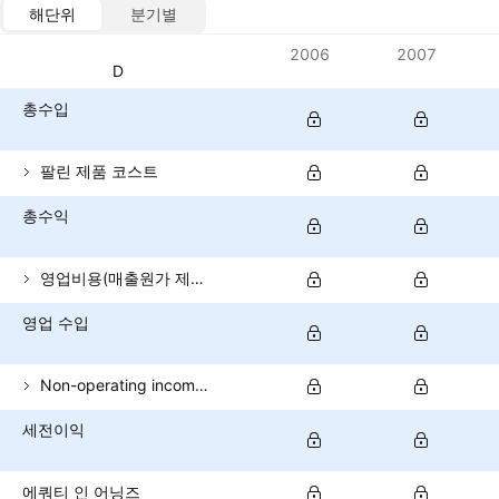
해단위
분기별
메트릭
2006
2007
통화: USD
총수입
팔린 제품 코스트
총수익
영업비용(매출원가 제외)
영업 수입
Non-operating income (total)
세전이익
에쿼티 인 어닝즈