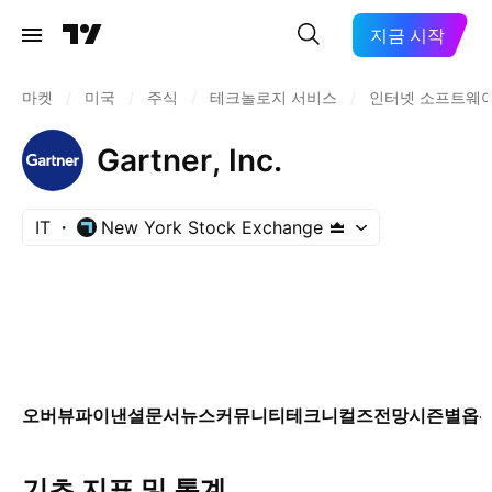
지금 시작
마켓
/
미국
/
주식
/
테크놀로지 서비스
/
인터넷 소프트웨
Gartner, Inc.
IT
New York Stock Exchange
오버뷰
파이낸셜
문서
뉴스
커뮤니티
테크니컬즈
전망
시즌별
옵
기초 지표 및 통계