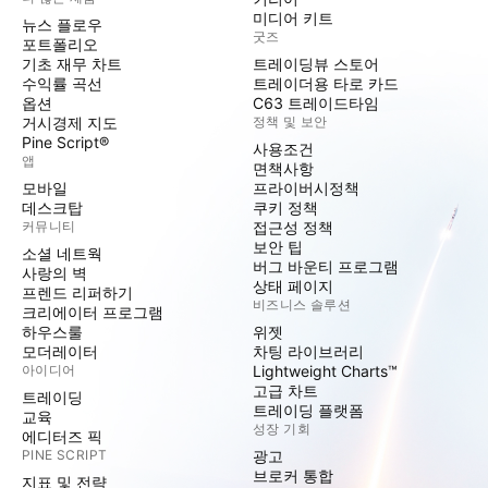
미디어 키트
뉴스 플로우
굿즈
포트폴리오
기초 재무 차트
트레이딩뷰 스토어
수익률 곡선
트레이더용 타로 카드
옵션
C63 트레이드타임
거시경제 지도
정책 및 보안
Pine Script®
사용조건
앱
면책사항
모바일
프라이버시정책
데스크탑
쿠키 정책
커뮤니티
접근성 정책
보안 팁
소셜 네트웍
버그 바운티 프로그램
사랑의 벽
상태 페이지
프렌드 리퍼하기
비즈니스 솔루션
크리에이터 프로그램
하우스룰
위젯
모더레이터
차팅 라이브러리
아이디어
Lightweight Charts™
고급 차트
트레이딩
트레이딩 플랫폼
교육
성장 기회
에디터즈 픽
PINE SCRIPT
광고
브로커 통합
지표 및 전략