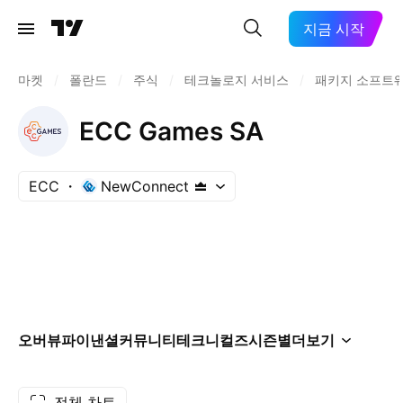
지금 시작
마켓
/
폴란드
/
주식
/
테크놀로지 서비스
/
패키지 소프트
ECC Games SA
ECC
NewConnect
오버뷰
파이낸셜
커뮤니티
테크니컬즈
시즌별
더보기
전체 차트