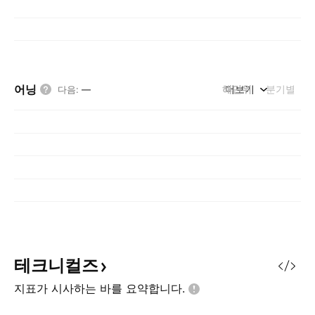
어닝
해단위
더보기
분기별
다음
:
—
테크니컬즈
지표가 시사하는 바를
요약합니다.