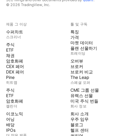
© 2026 TradingView, Inc.
제품 그 이상
툴 및 구독
수퍼차트
특징
스크리너
가격
마켓 데이터
주식
플랜 선물하기
ETF
트레이딩
채권
암호화폐
오버뷰
CEX 페어
브로커
DEX 페어
브로커 비교
Pine
The Leap
히트맵
스페셜 오퍼
주식
CME 그룹 선물
ETF
유렉스 선물
암호화폐
미국 주식 번들
캘린더
회사 정보
이코노믹
회사 소개
어닝
우주 임무
배당
블로그
IPOs
헬프 센터
더 많은 제품
커리어