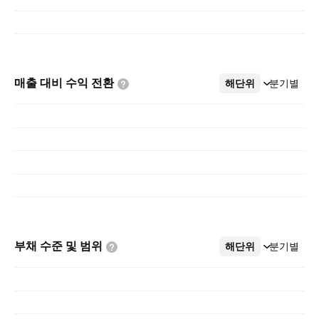
매출 대비 수익
전환
해단위
더보기
분기별
부채 수준 및
범위
해단위
더보기
분기별