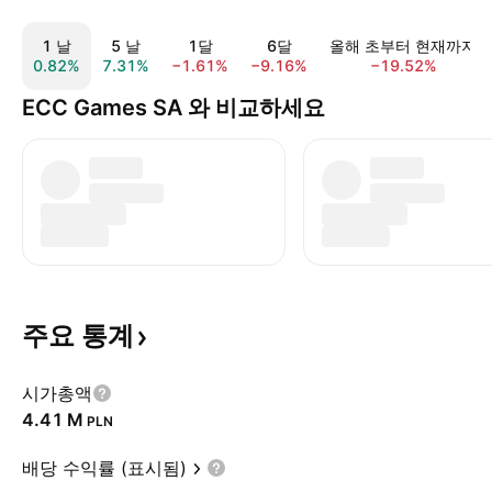
1 날
5 날
1달
6달
올해 초부터 현재까지
0.82%
7.31%
−1.61%
−9.16%
−19.52%
ECC Games SA 와 비교하세요
주요
통계
시가총액
‪4.41 M‬
PLN
배당 수익률 (표시됨)