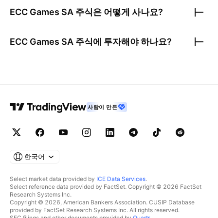
ECC Games SA
주식은 어떻게 사나요?
ECC Games SA
주식에 투자해야 하나요?
사람이 만든
한국어
Select market data provided by
ICE Data Services
.
Select reference data provided by FactSet. Copyright © 2026 FactSet
Research Systems Inc.
Copyright © 2026, American Bankers Association. CUSIP Database
provided by FactSet Research Systems Inc. All rights reserved.
SEC filings and other documents provided by
Quartr
.