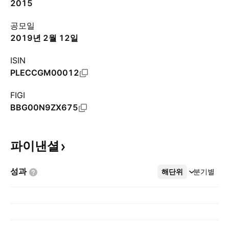
2015
공모일
2019년 2월 12일
ISIN
PLECCGM00012
FIGI
BBG00N9ZX675
파이낸셜
성과
해단위
더보기
분기별