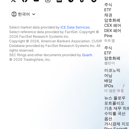
주식
ETF
한국어
채권
암호화폐
CEX 페어
Select market data provided by
ICE Data Services
.
DEX 페어
Select reference data provided by FactSet. Copyright ©
Pine
2026 FactSet Research Systems Inc.
히트맵
Copyright © 2026, American Bankers Association. CUSIP
Database provided by FactSet Research Systems Inc. All
주식
rights reserved.
ETF
SEC filings and other documents provided by
Quartr
.
암호화폐
© 2026 TradingView, Inc.
캘린더
이코노믹
어닝
배당
IPOs
더 많은 제품
뉴스 플로우
포트폴리오
기초 재무 차
수익률 곡선
옵션
거시경제 지
Pine Script®