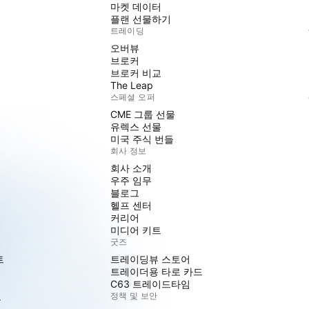
마켓 데이터
플랜 선물하기
트레이딩
오버뷰
브로커
브로커 비교
The Leap
스페셜 오퍼
CME 그룹 선물
유렉스 선물
미국 주식 번들
회사 정보
회사 소개
우주 임무
블로그
헬프 센터
커리어
미디어 키트
굿즈
트
트레이딩뷰 스토어
트레이더용 타로 카드
C63 트레이드타임
도
정책 및 보안