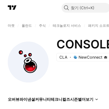
찾기
마켓
/
폴란드
/
주식
/
테크놀로지 서비스
/
패키지 소프
CONSOLE
CLA
NewConnect
오버뷰
파이낸셜
커뮤니티
테크니컬즈
시즌별
더보기