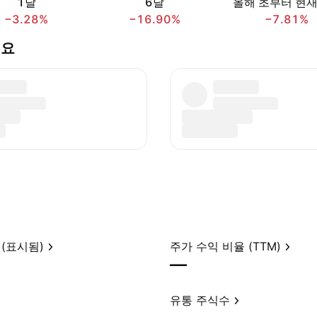
1달
6달
올해 초부터 현
−3.28%
−16.90%
−7.81%
세요
(표시됨)
주가 수익 비율 (TTM)
—
유통 주식수