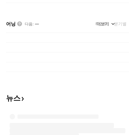
어닝
해단위
더보기
분기별
다음
:
—
뉴스