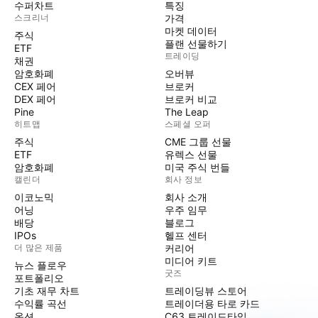
수퍼차트
특징
스크리너
가격
마켓 데이터
주식
플랜 선물하기
ETF
트레이딩
채권
암호화폐
오버뷰
CEX 페어
브로커
DEX 페어
브로커 비교
Pine
The Leap
히트맵
스페셜 오퍼
주식
CME 그룹 선물
ETF
유렉스 선물
암호화폐
미국 주식 번들
캘린더
회사 정보
이코노믹
회사 소개
어닝
우주 임무
배당
블로그
IPOs
헬프 센터
더 많은 제품
커리어
미디어 키트
뉴스 플로우
굿즈
포트폴리오
기초 재무 차트
트레이딩뷰 스토어
수익률 곡선
트레이더용 타로 카드
옵션
C63 트레이드타임