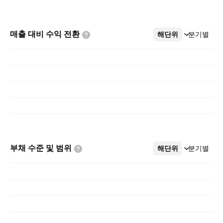
매출 대비 수익
전환
해단위
더보기
분기별
부채 수준 및
범위
해단위
더보기
분기별