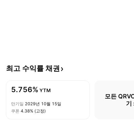
최고 수익률
채권
5.756%
YTM
모든 QRV
기
만기일
2029년 10월 15일
쿠폰
4.38% (고정)