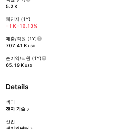
‪5.2 K‬
체인지 (1Y)
‪−1 K‬
−16.13%
매출/직원 (1Y)
‪707.41 K‬
USD
순이익/직원 (1Y)
‪65.19 K‬
USD
Details
섹터
전자 기술
산업
세미컨덕터