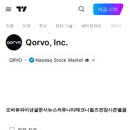
지금 시작
마켓
/
미국
/
주식
/
전자 기술
/
세미컨덕터
/
QRVO
Qorvo, Inc.
QRVO
Nasdaq Stock Market
오버뷰
파이낸셜
문서
뉴스
커뮤니티
테크니컬즈
전망
시즌별
옵
전체 차트