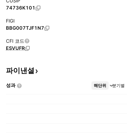
CUSIP
74736K101
FIGI
BBG007TJF1N7
CFI 코드
ESVUFR
파이낸셜
성과
해단위
더보기
분기별