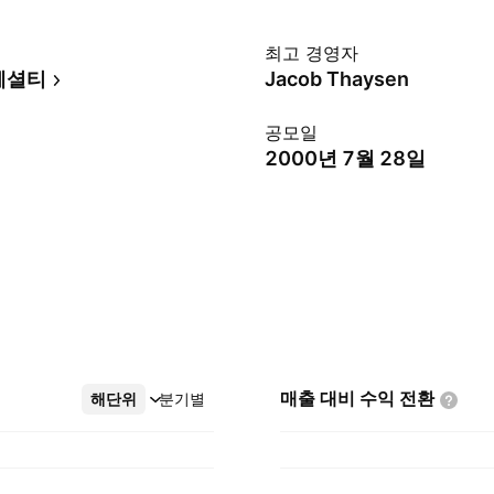
최고 경영자
페셜티
Jacob Thaysen
공모일
2000년 7월 28일
매출 대비 수익
전환
해단위
더보기
분기별