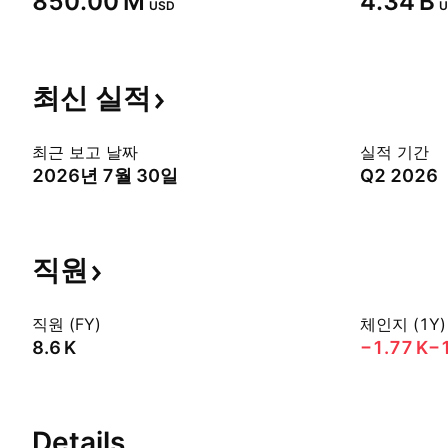
‪850.00 M‬
‪4.34 B‬
USD
U
최신
실적
최근 보고 날짜
실적 기간
2026년 7월 30일
Q2 2026
직원
직원 (FY)
체인지 (1Y)
‪8.6 K‬
‪−1.77 K‬
−
Details