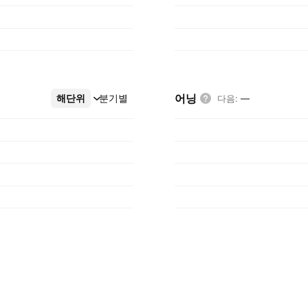
어닝
해단위
더보기
분기별
다음
:
—