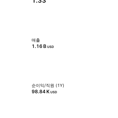
1.33
매출
‪1.16 B‬
USD
순이익/직원 (1Y)
‪98.84 K‬
USD