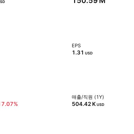
‪150.59 M‬
SD
EPS
1.31
USD
매출/직원 (1Y)
17.07%
‪504.42 K‬
USD