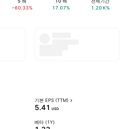
5 해
10 해
전체기간
−60.33%
17.07%
‪1.20 K‬%
기본 EPS (TTM)
5.41
USD
베타 (1Y)