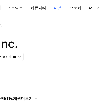
프로덕트
커뮤니티
마켓
브로커
더보기
MN
Inc.
Market
션
ETFs
채권
더보기