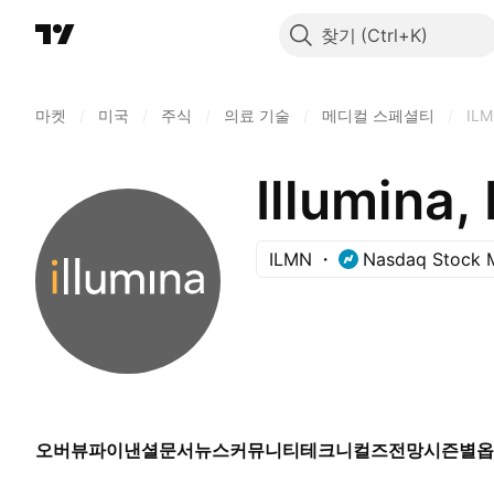
찾기
마켓
/
미국
/
주식
/
의료 기술
/
메디컬 스페셜티
/
IL
Illumina, 
ILMN
Nasdaq Stock 
오버뷰
파이낸셜
문서
뉴스
커뮤니티
테크니컬즈
전망
시즌별
옵