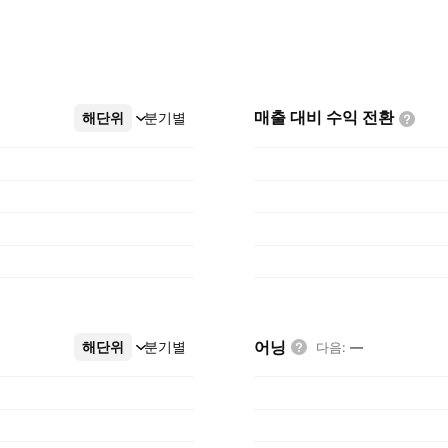
매출 대비 수익
전환
해단위
더보기
분기별
어닝
해단위
더보기
분기별
다음
:
—