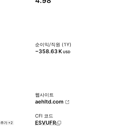
4.98
순이익/직원 (1Y)
‪−358.63 K‬
USD
웹사이트
aehltd.com
CFI 코드
ESVUFR
추가 +2