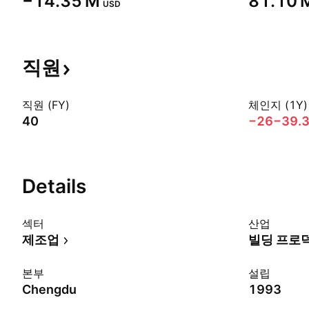
‪−14.35 M‬
‪81.10 M
USD
직원
직원 (FY)
체인지 (1Y)
40
−26
−39.
Details
섹터
산업
제조업
빌딩 프로
본부
설립
Chengdu
1993