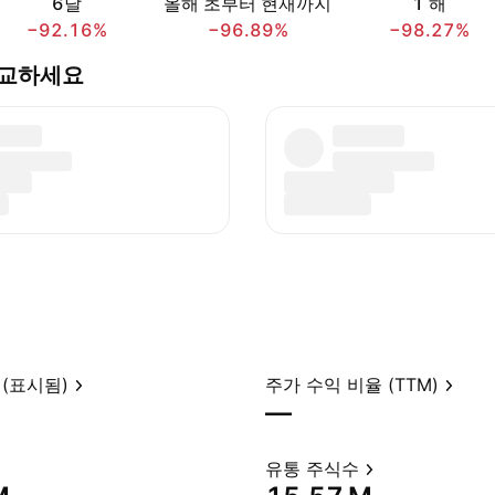
6달
올해 초부터 현재까지
1 해
−92.16%
−96.89%
−98.27%
와 비교하세요
(표시됨)
주가 수익 비율 (TTM)
—
유통 주식수