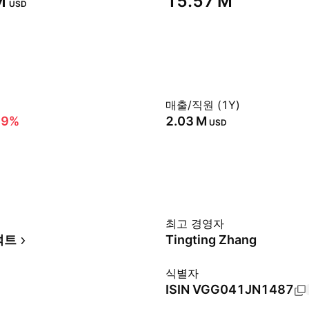
‬
‪15.57 M‬
USD
매출/직원 (1Y)
39%
‪2.03 M‬
USD
최고 경영자
덕트
Tingting Zhang
식별자
ISIN
VGG041JN1487