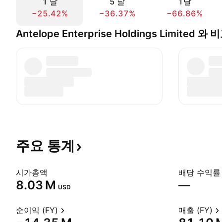
1 날
5 날
1달
−25.42%
−36.37%
−66.86%
Antelope Enterprise Holdings Limited 
주요
통계
시가총액
배당 수익률 
‪8.03 M‬
—
USD
순이익 (FY)
매출 (FY)