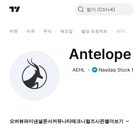
찾기
마켓
/
미국
/
주식
/
제조업
/
빌딩 프로덕트
/
AEHL
Antelope 
AEHL
Nasdaq Stock 
오버뷰
파이낸셜
문서
커뮤니티
테크니컬즈
시즌별
더보기