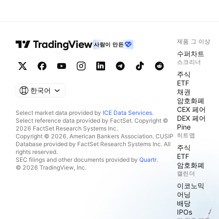
제품 그 이상
사람이 만든
수퍼차트
스크리너
주식
ETF
한국어
채권
암호화폐
CEX 페어
Select market data provided by
ICE Data Services
.
DEX 페어
Select reference data provided by FactSet. Copyright ©
Pine
2026 FactSet Research Systems Inc.
히트맵
Copyright © 2026, American Bankers Association. CUSIP
Database provided by FactSet Research Systems Inc. All
주식
rights reserved.
ETF
SEC filings and other documents provided by
Quartr
.
암호화폐
© 2026 TradingView, Inc.
캘린더
이코노믹
어닝
배당
IPOs