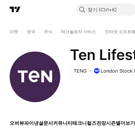
찾기
마켓
/
영국
/
주식
/
테크놀로지 서비스
/
인터넷 소프트
Ten Life
TENG
London Stock
오버뷰
파이낸셜
문서
커뮤니티
테크니컬즈
전망
시즌별
더보기