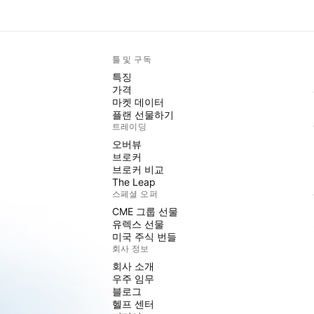
툴 및 구독
특징
가격
마켓 데이터
플랜 선물하기
트레이딩
오버뷰
브로커
브로커 비교
The Leap
스페셜 오퍼
CME 그룹 선물
유렉스 선물
미국 주식 번들
회사 정보
회사 소개
우주 임무
블로그
헬프 센터