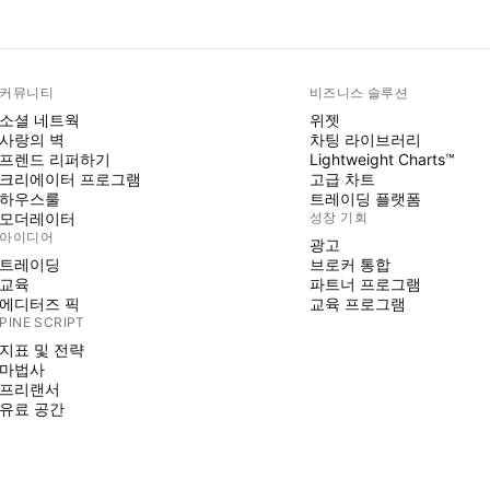
커뮤니티
비즈니스 솔루션
소셜 네트웍
위젯
사랑의 벽
차팅 라이브러리
프렌드 리퍼하기
Lightweight Charts™
크리에이터 프로그램
고급 차트
하우스룰
트레이딩 플랫폼
모더레이터
성장 기회
아이디어
광고
트레이딩
브로커 통합
교육
파트너 프로그램
에디터즈 픽
교육 프로그램
PINE SCRIPT
지표 및 전략
마법사
프리랜서
유료 공간