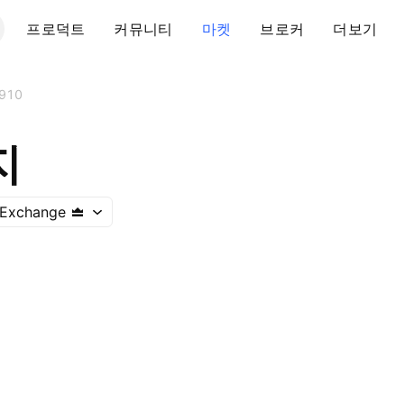
프로덕트
커뮤니티
마켓
브로커
더보기
910
지
 Exchange