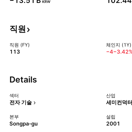
‪−13.51 B‬
‪102.44 
KRW
직원
직원 (FY)
체인지 (1Y)
113
−4
−3.42
Details
섹터
산업
전자 기술
세미컨덕
본부
설립
Songpa-gu
2001