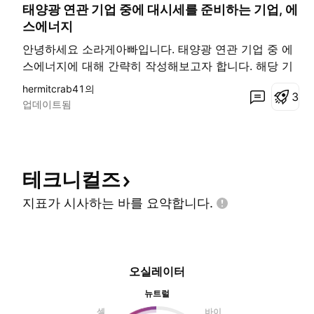
태양광 연관 기업 중에 대시세를 준비하는 기업, 에
스에너지
안녕하세요 소라게아빠입니다. 태양광 연관 기업 중 에
스에너지에 대해 간략히 작성해보고자 합니다. 해당 기
업은 태양광 모듈 제조 및 태양광 발전 시스템 설치를
hermitcrab41의
3
영위하는 회사이며 국내 태양광 기업 중 최초로 코스닥
업데이트됨
에 입성한 회사입니다. 매출 구성은 태양광 부문이 63%
로 가장 크며, 연료전지 및 발전소 시설관리 등의 매출
을 올리고 있는 회사입니다. 해당 회사는 주봉상 크게
보면 08년 상장 이후 만들어진 저항추세안에서 수렴을
테크니컬즈
계속 확인해나가는 단계입니다. 가장 중요한 저점은 08
년 상장연도에 형성된 3220 라인이라고 생각하
지표가 시사하는 바를
요약합니다.
오실레이터
뉴트럴
셀
바이