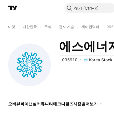
찾기
마켓
/
대한민국
/
주식
/
전자 기술
/
세미컨덕터
/
095
에스에너
095910
Korea Stock
오버뷰
파이낸셜
커뮤니티
테크니컬즈
시즌별
더보기