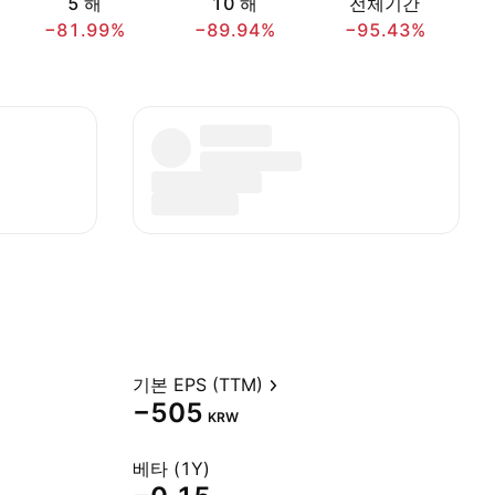
5 해
10 해
전체기간
−81.99%
−89.94%
−95.43%
기본 EPS (TTM)
−505
KRW
베타 (1Y)