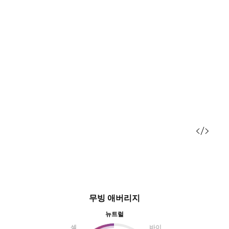
무빙 애버리지
뉴트럴
셀
바이