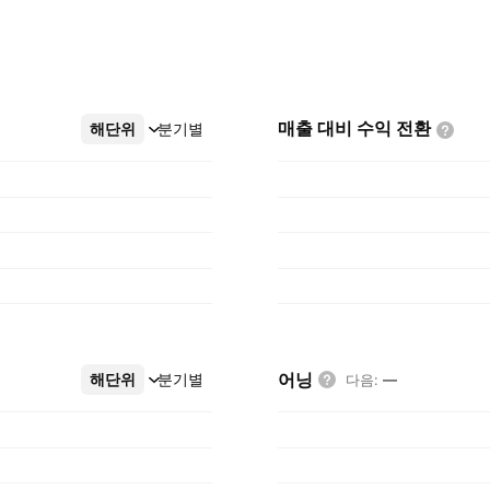
매출 대비 수익
전환
해단위
더보기
분기별
어닝
해단위
더보기
분기별
다음
:
—