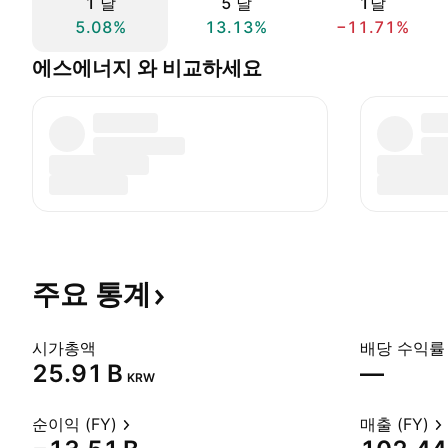
1 날
5 날
1달
5.08%
13.13%
−11.71%
에스에너지 와 비교하세요
주요
통계
시가총액
배당 수익률 
‪25.91 B‬
—
KRW
순이익 (FY)
매출 (FY)