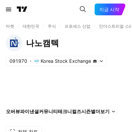
지금 시작
마켓
/
대한민국
/
주식
/
프로세스 산업
/
인더스트리얼 스
나노캠텍
091970
Korea Stock Exchange
오버뷰
파이낸셜
커뮤니티
테크니컬즈
시즌별
더보기
전체 차트