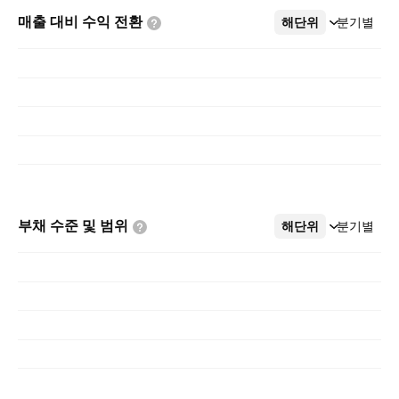
매출 대비 수익
전환
해단위
더보기
분기별
부채 수준 및
범위
해단위
더보기
분기별