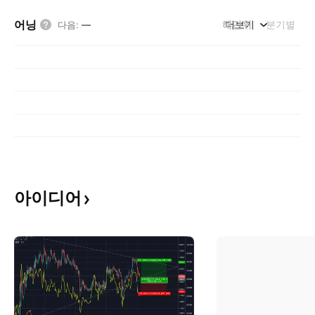
어닝
해단위
더보기
분기별
다음
:
—
아이디어