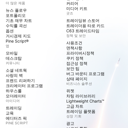
더 많은 제품
커리어
미디어 키트
뉴스 플로우
굿즈
포트폴리오
기초 재무 차트
트레이딩뷰 스토어
수익률 곡선
트레이더용 타로 카드
옵션
C63 트레이드타임
거시경제 지도
정책 및 보안
Pine Script®
사용조건
앱
면책사항
모바일
프라이버시정책
데스크탑
쿠키 정책
커뮤니티
접근성 정책
보안 팁
소셜 네트웍
버그 바운티 프로그램
사랑의 벽
상태 페이지
프렌드 리퍼하기
비즈니스 솔루션
크리에이터 프로그램
하우스룰
위젯
모더레이터
차팅 라이브러리
아이디어
Lightweight Charts™
고급 차트
트레이딩
트레이딩 플랫폼
교육
성장 기회
에디터즈 픽
PINE SCRIPT
광고