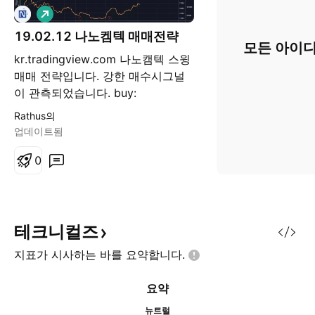
롱
19.02.12 나노켐텍 매매전략
모든 아이디
kr.tradingview.com 나노캠텍 스윙
매매 전략입니다. 강한 매수시그널
이 관측되었습니다. buy:
now~5500won target: 6650won
Rathus의
stop: ~4700
업데이트됨
0
테크니컬즈
지표가 시사하는 바를
요약합니다.
요약
뉴트럴