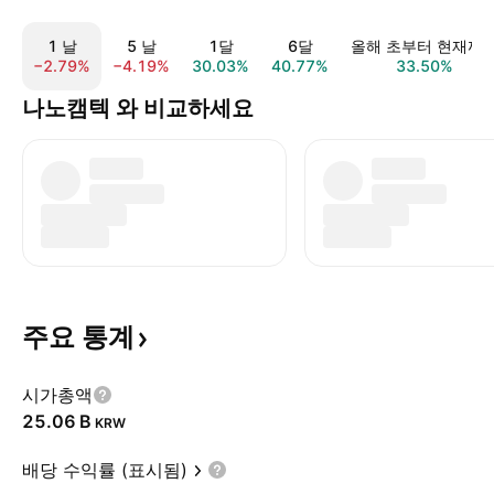
1 날
5 날
1달
6달
올해 초부터 현재까
−2.79%
−4.19%
30.03%
40.77%
33.50%
나노캠텍 와 비교하세요
주요
통계
시가총액
‪25.06 B‬
KRW
배당 수익률 (표시됨)