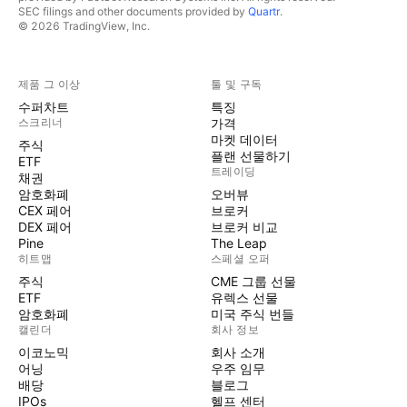
SEC filings and other documents provided by
Quartr
.
© 2026 TradingView, Inc.
제품 그 이상
툴 및 구독
수퍼차트
특징
스크리너
가격
마켓 데이터
주식
플랜 선물하기
ETF
트레이딩
채권
암호화폐
오버뷰
CEX 페어
브로커
DEX 페어
브로커 비교
Pine
The Leap
히트맵
스페셜 오퍼
주식
CME 그룹 선물
ETF
유렉스 선물
암호화폐
미국 주식 번들
캘린더
회사 정보
이코노믹
회사 소개
어닝
우주 임무
배당
블로그
IPOs
헬프 센터