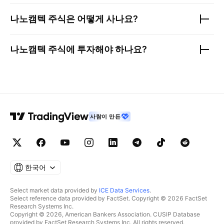
나노캠텍
주식은 어떻게 사나요?
나노캠텍
주식에 투자해야 하나요?
사람이 만든
한국어
Select market data provided by
ICE Data Services
.
Select reference data provided by FactSet. Copyright © 2026 FactSet
Research Systems Inc.
Copyright © 2026, American Bankers Association. CUSIP Database
provided by FactSet Research Systems Inc. All rights reserved.