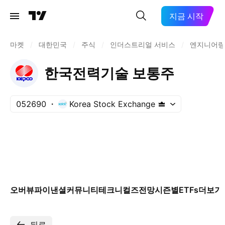
지금 시작
마켓
/
대한민국
/
주식
/
인더스트리얼 서비스
/
엔지니어링
한국전력기술 보통주
052690
Korea Stock Exchange
오버뷰
파이낸셜
커뮤니티
테크니컬즈
전망
시즌별
ETFs
더보기
뒤로