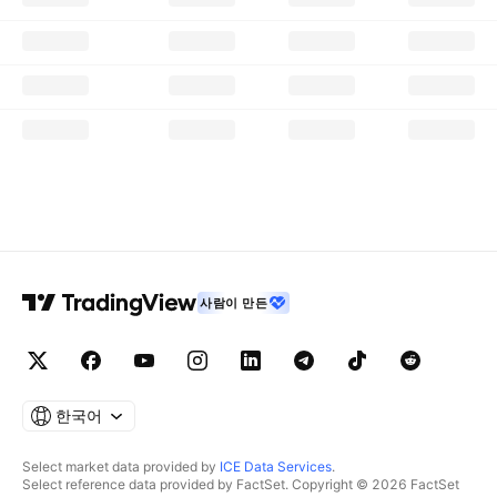
사람이 만든
한국어
Select market data provided by
ICE Data Services
.
Select reference data provided by FactSet. Copyright © 2026 FactSet