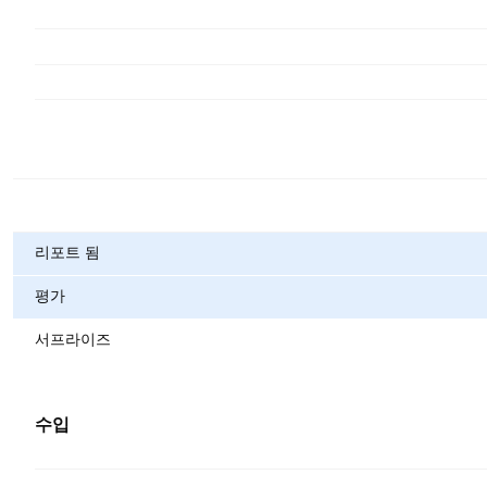
메트릭
리포트 됨
평가
서프라이즈
수입