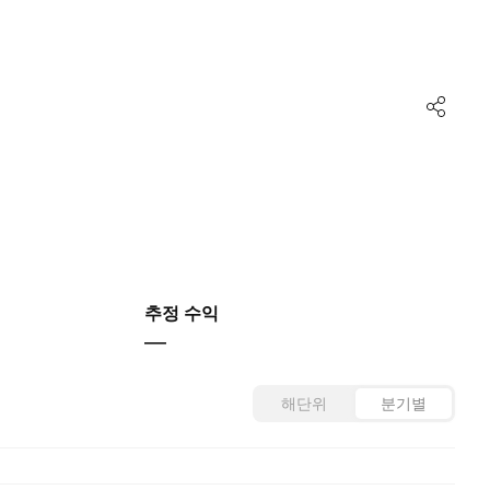
추정 수익
—
해단위
분기별