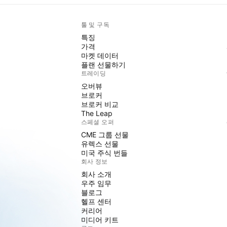
툴 및 구독
특징
가격
마켓 데이터
플랜 선물하기
트레이딩
오버뷰
브로커
브로커 비교
The Leap
스페셜 오퍼
CME 그룹 선물
유렉스 선물
미국 주식 번들
회사 정보
회사 소개
우주 임무
블로그
헬프 센터
커리어
미디어 키트