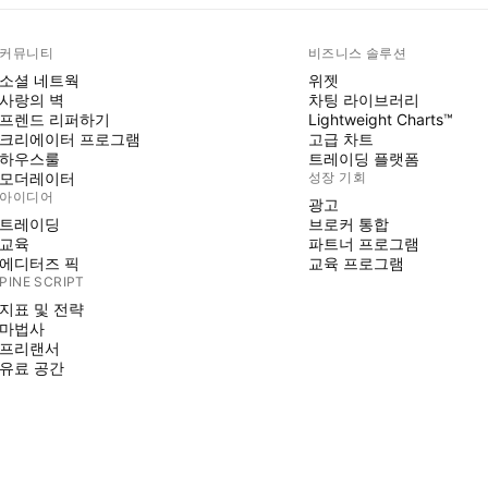
커뮤니티
비즈니스 솔루션
소셜 네트웍
위젯
사랑의 벽
차팅 라이브러리
프렌드 리퍼하기
Lightweight Charts™
크리에이터 프로그램
고급 차트
하우스룰
트레이딩 플랫폼
모더레이터
성장 기회
아이디어
광고
트레이딩
브로커 통합
교육
파트너 프로그램
에디터즈 픽
교육 프로그램
PINE SCRIPT
지표 및 전략
마법사
프리랜서
유료 공간