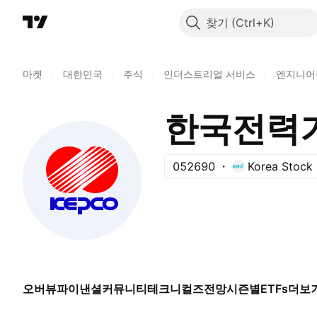
찾기
마켓
/
대한민국
/
주식
/
인더스트리얼 서비스
/
엔지니어
한국전력
052690
Korea Stock
오버뷰
파이낸셜
커뮤니티
테크니컬즈
전망
시즌별
ETFs
더보