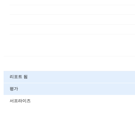
메트릭
리포트 됨
평가
서프라이즈