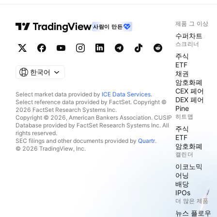
제품 그 이상
사람이 만든
수퍼차트
스크리너
주식
ETF
한국어
채권
암호화폐
CEX 페어
Select market data provided by
ICE Data Services
.
DEX 페어
Select reference data provided by FactSet. Copyright ©
Pine
2026 FactSet Research Systems Inc.
히트맵
Copyright © 2026, American Bankers Association. CUSIP
Database provided by FactSet Research Systems Inc. All
주식
rights reserved.
ETF
SEC filings and other documents provided by
Quartr
.
암호화폐
© 2026 TradingView, Inc.
캘린더
이코노믹
어닝
배당
IPOs
더 많은 제품
뉴스 플로우