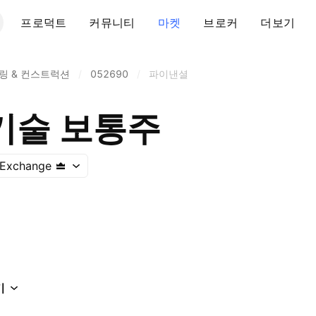
프로덕트
커뮤니티
마켓
브로커
더보기
링 & 컨스트럭션
/
052690
/
파이낸셜
기술 보통주
 Exchange
기