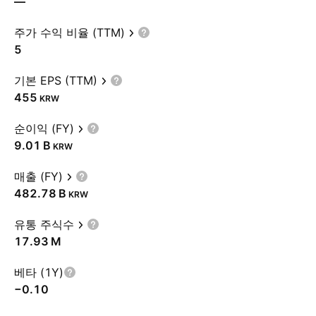
—
주가 수익 비율 (TTM)
5
기본 EPS (TTM)
455
KRW
순이익 (FY)
‪9.01 B‬
KRW
매출 (FY)
‪482.78 B‬
KRW
유통 주식수
‪17.93 M‬
베타 (1Y)
−0.10