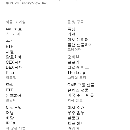
© 2026 TradingView, Inc.
제품 그 이상
툴 및 구독
수퍼차트
특징
스크리너
가격
마켓 데이터
주식
플랜 선물하기
ETF
트레이딩
채권
암호화폐
오버뷰
CEX 페어
브로커
DEX 페어
브로커 비교
Pine
The Leap
히트맵
스페셜 오퍼
주식
CME 그룹 선물
ETF
유렉스 선물
암호화폐
미국 주식 번들
캘린더
회사 정보
이코노믹
회사 소개
어닝
우주 임무
배당
블로그
IPOs
헬프 센터
더 많은 제품
커리어