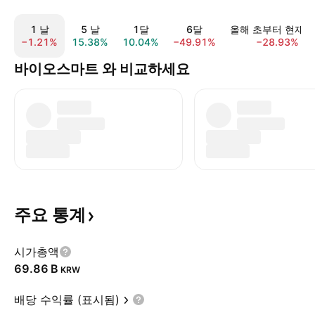
1 날
5 날
1달
6달
올해 초부터 현재
−1.21%
15.38%
10.04%
−49.91%
−28.93%
바이오스마트 와 비교하세요
주요
통계
시가총액
‪69.86 B‬
KRW
배당 수익률 (표시됨)