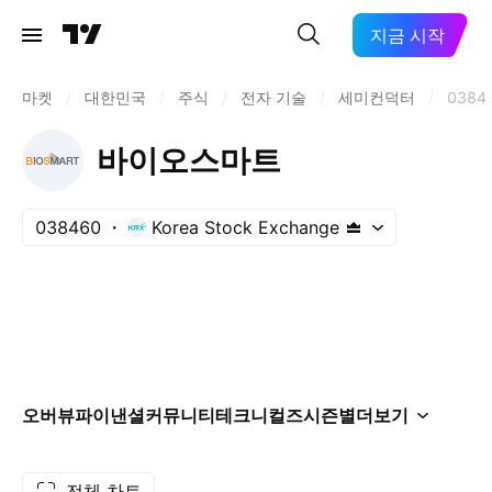
지금 시작
마켓
/
대한민국
/
주식
/
전자 기술
/
세미컨덕터
/
0384
바이오스마트
038460
Korea Stock Exchange
오버뷰
파이낸셜
커뮤니티
테크니컬즈
시즌별
더보기
전체 차트