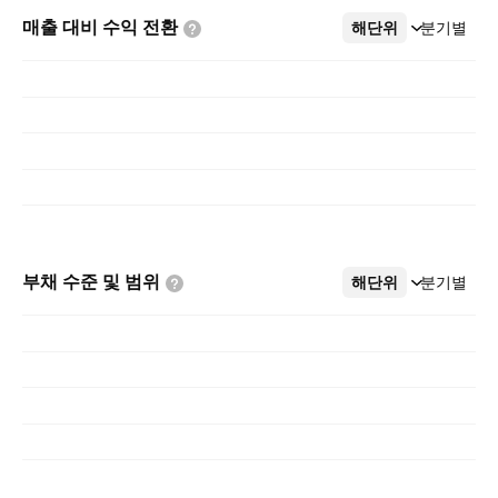
매출 대비 수익
전환
해단위
더보기
분기별
부채 수준 및
범위
해단위
더보기
분기별