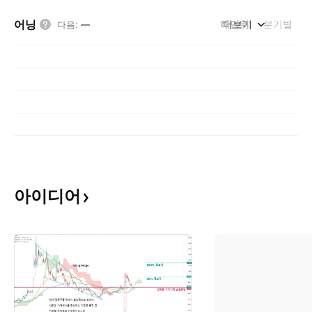
어닝
해단위
더보기
분기별
다음
:
—
아이디어