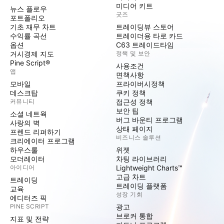
미디어 키트
뉴스 플로우
굿즈
포트폴리오
기초 재무 차트
트레이딩뷰 스토어
수익률 곡선
트레이더용 타로 카드
옵션
C63 트레이드타임
거시경제 지도
정책 및 보안
Pine Script®
사용조건
앱
면책사항
모바일
프라이버시정책
데스크탑
쿠키 정책
커뮤니티
접근성 정책
보안 팁
소셜 네트웍
버그 바운티 프로그램
사랑의 벽
상태 페이지
프렌드 리퍼하기
비즈니스 솔루션
크리에이터 프로그램
하우스룰
위젯
모더레이터
차팅 라이브러리
아이디어
Lightweight Charts™
고급 차트
트레이딩
트레이딩 플랫폼
교육
성장 기회
에디터즈 픽
PINE SCRIPT
광고
브로커 통합
지표 및 전략