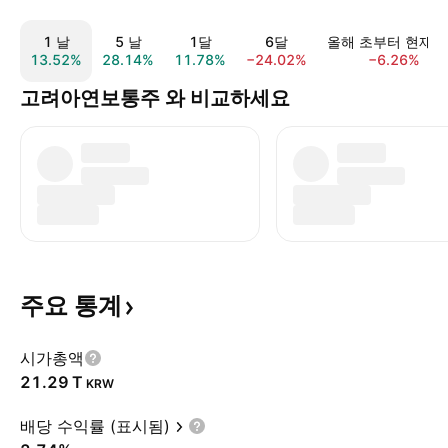
1 날
5 날
1달
6달
올해 초부터 현재
13.52%
28.14%
11.78%
−24.02%
−6.26%
고려아연보통주 와 비교하세요
주요
통계
시가총액
‪21.29 T‬
KRW
배당 수익률 (표시됨)