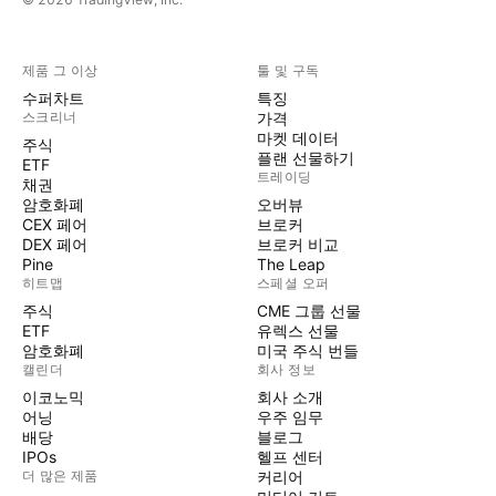
제품 그 이상
툴 및 구독
수퍼차트
특징
스크리너
가격
마켓 데이터
주식
플랜 선물하기
ETF
트레이딩
채권
암호화폐
오버뷰
CEX 페어
브로커
DEX 페어
브로커 비교
Pine
The Leap
히트맵
스페셜 오퍼
주식
CME 그룹 선물
ETF
유렉스 선물
암호화폐
미국 주식 번들
캘린더
회사 정보
이코노믹
회사 소개
어닝
우주 임무
배당
블로그
IPOs
헬프 센터
더 많은 제품
커리어