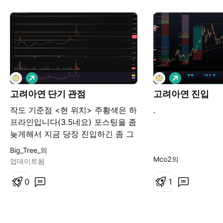
롱
롱
고려아연 단기 관점
고려아연 진입
작도 기준점 <현 위치> 주황색은 하
.
프라인입니다(3.5네요) 포스팅을 좀
늦게해서 지금 당장 진입하긴 좀 그
렇지만 다시 테스트 하러 온다면 나
Big_Tree_의
쁘지 않은 자리라고 생각 합니다 진
Mco2의
업데이트됨
입 : 일봉상 하프라인 익절 : 1시간봉
20선 ~ 일목 부근 손절 : 전략1~3
0
1
전략1) 이탈 혹은 이탈 마감시 손절
(본인 스타일에 따라) 전략2) 240선
에서 반등을 기대하며 물탄 후 본절