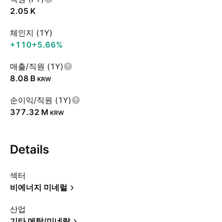
‪2.05 K‬
체인지 (1Y)
+110
+5.66%
매출/직원 (1Y)
‪8.08 B‬
KRW
순이익/직원 (1Y)
‪377.32 M‬
KRW
Details
섹터
비에너지 미네럴
산업
기타 메탈/미네랄