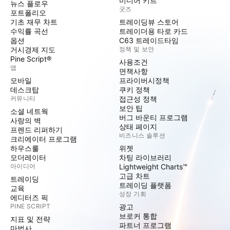
미디어 키트
뉴스 플로우
굿즈
포트폴리오
기초 재무 차트
트레이딩뷰 스토어
수익률 곡선
트레이더용 타로 카드
옵션
C63 트레이드타임
거시경제 지도
정책 및 보안
Pine Script®
사용조건
앱
면책사항
모바일
프라이버시정책
데스크탑
쿠키 정책
커뮤니티
접근성 정책
보안 팁
소셜 네트웍
버그 바운티 프로그램
사랑의 벽
상태 페이지
프렌드 리퍼하기
비즈니스 솔루션
크리에이터 프로그램
하우스룰
위젯
모더레이터
차팅 라이브러리
아이디어
Lightweight Charts™
고급 차트
트레이딩
트레이딩 플랫폼
교육
성장 기회
에디터즈 픽
PINE SCRIPT
광고
브로커 통합
지표 및 전략
파트너 프로그램
마법사