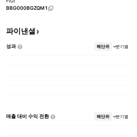
FIGI
BBG000BGZQM1
파이낸셜
성과
해단위
더보기
분기별
매출 대비 수익
전환
해단위
더보기
분기별