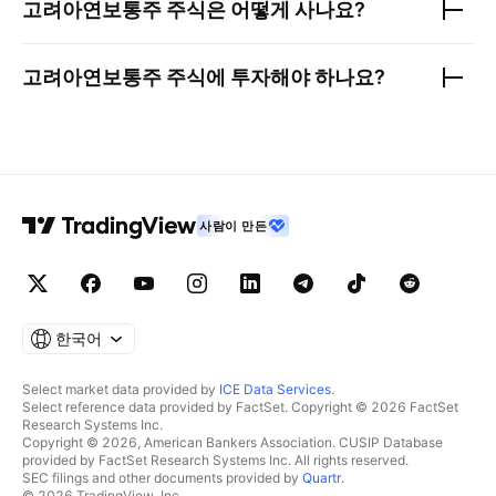
고려아연보통주
주식은 어떻게 사나요?
고려아연보통주
주식에 투자해야 하나요?
사람이 만든
한국어
Select market data provided by
ICE Data Services
.
Select reference data provided by FactSet. Copyright © 2026 FactSet
Research Systems Inc.
Copyright © 2026, American Bankers Association. CUSIP Database
provided by FactSet Research Systems Inc. All rights reserved.
SEC filings and other documents provided by
Quartr
.
© 2026 TradingView, Inc.