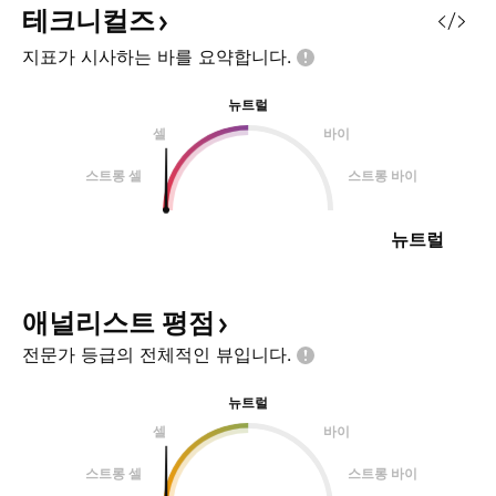
~ 하프라인에서 나가는 방법 전략3)
테크니컬즈
정해놓은 손절가와 상관 없이 월봉
지표가 시사하는 바를
요약합니다.
이 하프라인 아래에서 마감시 손절
= 월봉을 위에서 마감해야 상승을
뉴트럴
기대 할
셀
바이
스트롱 셀
스트롱 바이
뉴트럴
애널리스트
평점
전문가 등급의 전체적인
뷰입니다.
뉴트럴
셀
바이
스트롱 셀
스트롱 바이