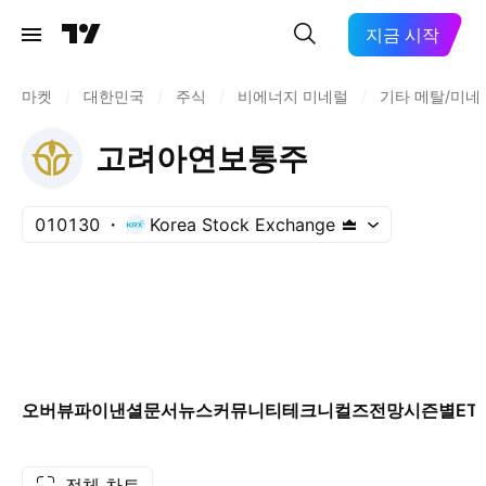
지금 시작
마켓
/
대한민국
/
주식
/
비에너지 미네럴
/
기타 메탈/미네
고려아연보통주
010130
Korea Stock Exchange
오버뷰
파이낸셜
문서
뉴스
커뮤니티
테크니컬즈
전망
시즌별
ET
전체 차트