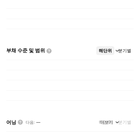
부채 수준 및
범위
해단위
더보기
분기별
어닝
해단위
더보기
분기별
다음
:
—