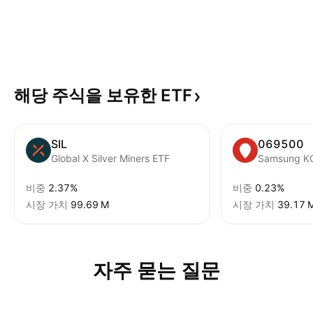
해당 주식을 보유한
ETF
SIL
069500
Global X Silver Miners ETF
Samsung K
비중
2.37%
비중
0.23%
시장 가치
‪99.69 M‬
시장 가치
‪39.17 M
자주 묻는 질문