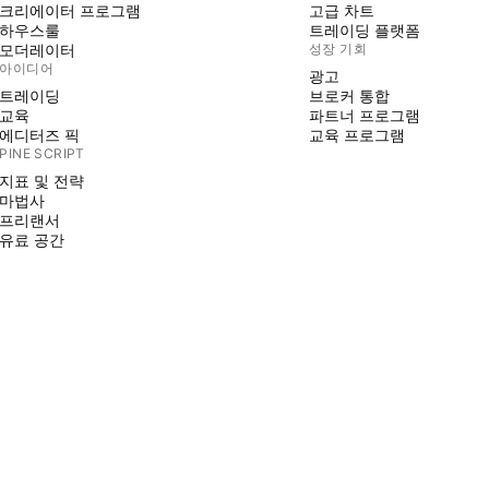
크리에이터 프로그램
고급 차트
하우스룰
트레이딩 플랫폼
모더레이터
성장 기회
아이디어
광고
트레이딩
브로커 통합
교육
파트너 프로그램
에디터즈 픽
교육 프로그램
PINE SCRIPT
지표 및 전략
마법사
프리랜서
유료 공간