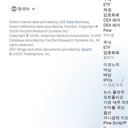
ETF
한국어
채권
암호화폐
CEX 페어
Select market data provided by
ICE Data Services
.
DEX 페어
Select reference data provided by FactSet. Copyright ©
Pine
2026 FactSet Research Systems Inc.
히트맵
Copyright © 2026, American Bankers Association. CUSIP
Database provided by FactSet Research Systems Inc. All
주식
rights reserved.
ETF
SEC filings and other documents provided by
Quartr
.
암호화폐
© 2026 TradingView, Inc.
캘린더
이코노믹
어닝
배당
IPOs
더 많은 제품
뉴스 플로우
포트폴리오
기초 재무 차
수익률 곡선
옵션
거시경제 지
Pine Script®
앱