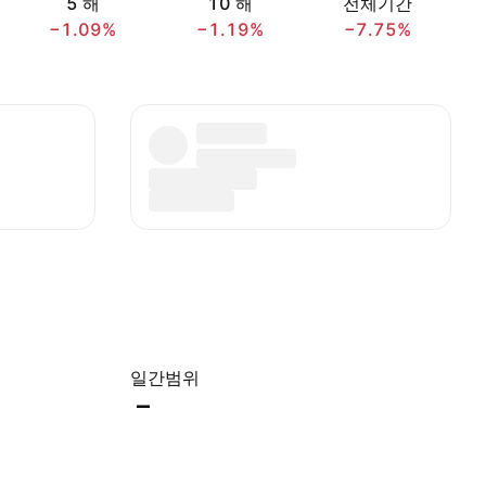
5 해
10 해
전체기간
−1.09%
−1.19%
−7.75%
일간범위
–