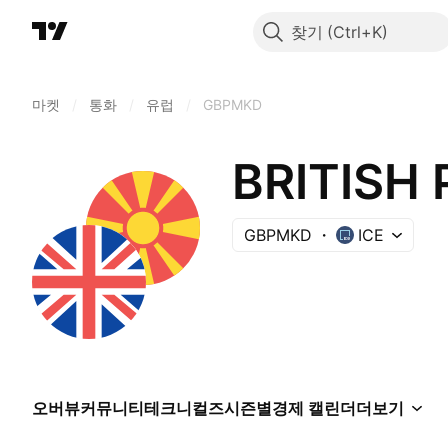
찾기
마켓
/
통화
/
유럽
/
GBPMKD
BRITISH
GBPMKD
ICE
오버뷰
커뮤니티
테크니컬즈
시즌별
경제 캘린더
더보기