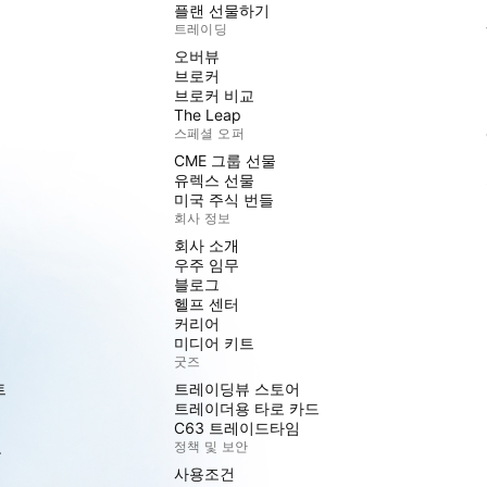
플랜 선물하기
트레이딩
오버뷰
브로커
브로커 비교
The Leap
스페셜 오퍼
CME 그룹 선물
유렉스 선물
미국 주식 번들
회사 정보
회사 소개
우주 임무
블로그
헬프 센터
커리어
미디어 키트
굿즈
트
트레이딩뷰 스토어
트레이더용 타로 카드
C63 트레이드타임
도
정책 및 보안
사용조건