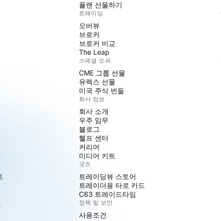
플랜 선물하기
트레이딩
오버뷰
브로커
브로커 비교
The Leap
스페셜 오퍼
CME 그룹 선물
유렉스 선물
미국 주식 번들
회사 정보
회사 소개
우주 임무
블로그
헬프 센터
커리어
미디어 키트
굿즈
트
트레이딩뷰 스토어
트레이더용 타로 카드
C63 트레이드타임
도
정책 및 보안
사용조건