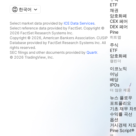
ETF
한국어
채권
암호화폐
CEX 페어
Select market data provided by
ICE Data Services
.
DEX 페어
Select reference data provided by FactSet. Copyright ©
Pine
2026 FactSet Research Systems Inc.
히트맵
Copyright © 2026, American Bankers Association. CUSIP
Database provided by FactSet Research Systems Inc. All
주식
rights reserved.
ETF
SEC filings and other documents provided by
Quartr
.
암호화폐
© 2026 TradingView, Inc.
캘린더
이코노믹
어닝
배당
IPOs
더 많은 제품
뉴스 플로우
포트폴리오
기초 재무 차
수익률 곡선
옵션
거시경제 지
Pine Script®
앱