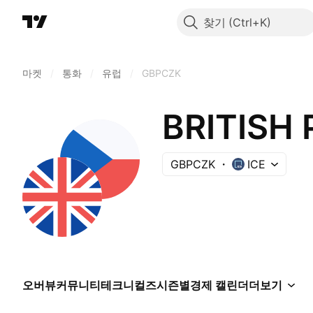
찾기
마켓
/
통화
/
유럽
/
GBPCZK
BRITISH
GBPCZK
ICE
오버뷰
커뮤니티
테크니컬즈
시즌별
경제 캘린더
더보기