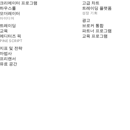
크리에이터 프로그램
고급 차트
하우스룰
트레이딩 플랫폼
모더레이터
성장 기회
아이디어
광고
트레이딩
브로커 통합
교육
파트너 프로그램
에디터즈 픽
교육 프로그램
PINE SCRIPT
지표 및 전략
마법사
프리랜서
유료 공간