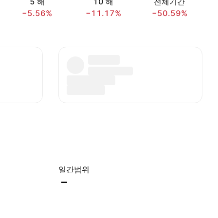
5 해
10 해
전체기간
−5.56%
−11.17%
−50.59%
일간범위
–