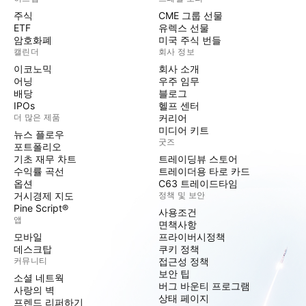
주식
CME 그룹 선물
ETF
유렉스 선물
암호화폐
미국 주식 번들
캘린더
회사 정보
이코노믹
회사 소개
어닝
우주 임무
배당
블로그
IPOs
헬프 센터
더 많은 제품
커리어
미디어 키트
뉴스 플로우
굿즈
포트폴리오
기초 재무 차트
트레이딩뷰 스토어
수익률 곡선
트레이더용 타로 카드
옵션
C63 트레이드타임
거시경제 지도
정책 및 보안
Pine Script®
사용조건
앱
면책사항
모바일
프라이버시정책
데스크탑
쿠키 정책
커뮤니티
접근성 정책
보안 팁
소셜 네트웍
버그 바운티 프로그램
사랑의 벽
상태 페이지
프렌드 리퍼하기