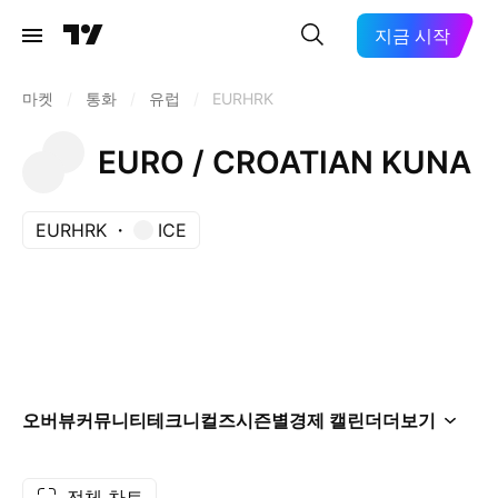
지금 시작
마켓
/
통화
/
유럽
/
EURHRK
EURO / CROATIAN KUNA
EURHRK
ICE
오버뷰
커뮤니티
테크니컬즈
시즌별
경제 캘린더
더보기
전체 차트