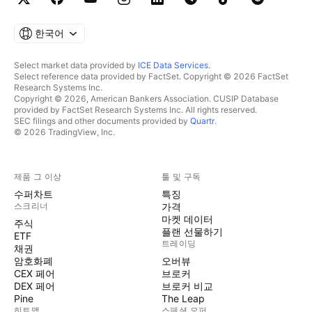
한국어
Select market data provided by
ICE Data Services
.
Select reference data provided by FactSet. Copyright © 2026 FactSet
Research Systems Inc.
Copyright © 2026, American Bankers Association. CUSIP Database
provided by FactSet Research Systems Inc. All rights reserved.
SEC filings and other documents provided by
Quartr
.
© 2026 TradingView, Inc.
제품 그 이상
툴 및 구독
수퍼차트
특징
스크리너
가격
마켓 데이터
주식
플랜 선물하기
ETF
트레이딩
채권
암호화폐
오버뷰
CEX 페어
브로커
DEX 페어
브로커 비교
Pine
The Leap
히트맵
스페셜 오퍼