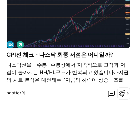
롱
CPI전 체크 - 나스닥 최종 저점은 어디일까?
나스닥선물 - 주봉 -주봉상에서 지속적으로 고점과 저
점이 높아지는 HH/HL구조가 반복되고 있습니다. -지금
의 차트 분석은 대전제는, '지금의 하락이 상승구조를
무너뜨리지 않을것이다.' 입니다. -그래서 지금의 하락
naotter의
5
으로 반도체 싸이클의 끝도 나지 않고, 나스닥선물상으
로 23000을 하방으로 돌파하지 않을거라는 전제하에
작성합니다. -나스닥은 주봉상 장기 상승채널 안에서 움
직이고 있었고, 23000에서 저점을 형성한뒤에 전쟁상
황 호전과 반도체 실적의 힘으로 이 상승채널의 상단을
돌파했습니다. -그리고 또 하나 주봉에서 눈여