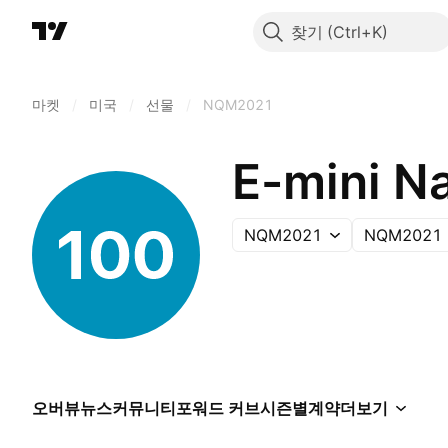
찾기
마켓
/
미국
/
선물
/
NQM2021
E-mini N
NQM2021
NQM2021
오버뷰
뉴스
커뮤니티
포워드 커브
시즌별
계약
더보기