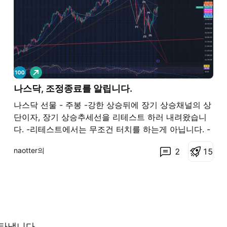
롱
나스닥, 조정종료를 알립니다.
나스닥 선물 - 주봉 -강한 상승뒤에 장기 상승채널의 상
단이자, 장기 상승추세선을 리테스트 하러 내려왔습니
다. -리테스트에서는 무조건 터치를 하는게 아닙니다. -
상승추세가 강하다면 터치까진 못할수도 있습니다. -반
naotter의
2
1
5
대로 상승의 힘이 약하다면 추세선 안으로 살짝 들어왔
다가 꼬리를 남기고 상승시키기도 합니다. (주봉관점에
서)저의 기존의 3분기 플랜 -이번하락이 아무리 강해도
23000을 뚫고 상승추세를 무너지지 않을거라고 생각
했습니다. -차월물(9월물)로 6월 조정장에서 주워서
7,8월 썸머랠리를 길게 먹고, 중간선거 전
타냅니다.