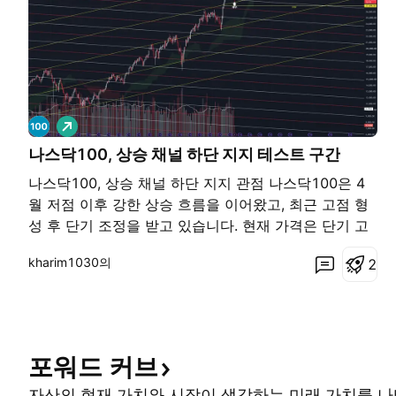
롱
나스닥100, 상승 채널 하단 지지 테스트 구간
나스닥100, 상승 채널 하단 지지 관점 나스닥100은 4
월 저점 이후 강한 상승 흐름을 이어왔고, 최근 고점 형
성 후 단기 조정을 받고 있습니다. 현재 가격은 단기 고
점권에서 밀렸지만, 아직 큰 상승 구조가 완전히 무너진
kharim1030의
2
모습은 아니라고 보고 있습니다. 오히려 현재 구간은 이
전 상승 과정에서 형성된 상승 채널 하단 부근을 다시
테스트하는 자리로 보입니다. 핵심 관점 현재 중요하게
보는 구간은 27,000pt ~ 28,000pt 부근입니다. 이 구
간은 상승 채널 하단과 이전 돌파 구간이 겹치는 자리로
포워드
커브
보이며, 가격이 이
자산의 현재 가치와 시장이 생각하는 미래 가치를 나