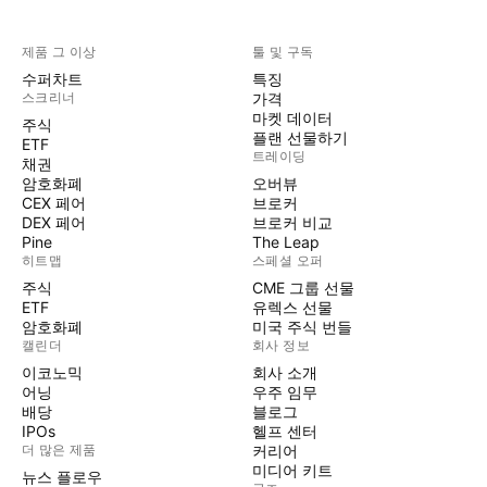
제품 그 이상
툴 및 구독
수퍼차트
특징
스크리너
가격
마켓 데이터
주식
플랜 선물하기
ETF
트레이딩
채권
암호화폐
오버뷰
CEX 페어
브로커
DEX 페어
브로커 비교
Pine
The Leap
히트맵
스페셜 오퍼
주식
CME 그룹 선물
ETF
유렉스 선물
암호화폐
미국 주식 번들
캘린더
회사 정보
이코노믹
회사 소개
어닝
우주 임무
배당
블로그
IPOs
헬프 센터
더 많은 제품
커리어
미디어 키트
뉴스 플로우