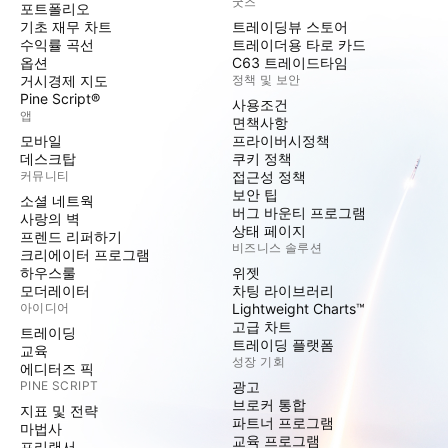
굿즈
포트폴리오
기초 재무 차트
트레이딩뷰 스토어
수익률 곡선
트레이더용 타로 카드
옵션
C63 트레이드타임
거시경제 지도
정책 및 보안
Pine Script®
사용조건
앱
면책사항
모바일
프라이버시정책
데스크탑
쿠키 정책
커뮤니티
접근성 정책
보안 팁
소셜 네트웍
버그 바운티 프로그램
사랑의 벽
상태 페이지
프렌드 리퍼하기
비즈니스 솔루션
크리에이터 프로그램
하우스룰
위젯
모더레이터
차팅 라이브러리
아이디어
Lightweight Charts™
고급 차트
트레이딩
트레이딩 플랫폼
교육
성장 기회
에디터즈 픽
PINE SCRIPT
광고
브로커 통합
지표 및 전략
파트너 프로그램
마법사
교육 프로그램
프리랜서