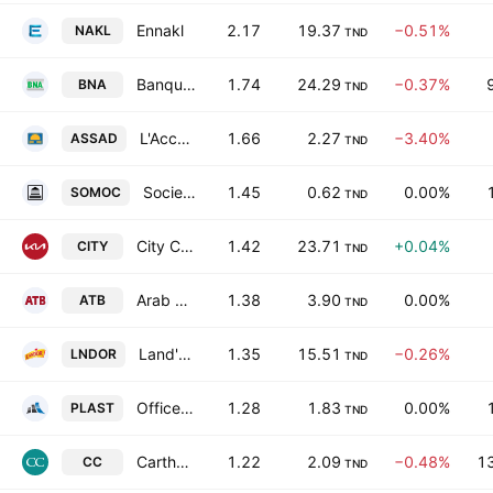
Ennakl
2.17
19.37
−0.51%
NAKL
TND
Banque Nationale Agricole
1.74
24.29
−0.37%
BNA
TND
L'Accumulateur Tunisien Assad
1.66
2.27
−3.40%
ASSAD
TND
Societe moderne de ceramique SA
1.45
0.62
0.00%
SOMOC
TND
City Cars SA
1.42
23.71
+0.04%
CITY
TND
Arab Tunisian Bank SA
1.38
3.90
0.00%
ATB
TND
Land'Or SA
1.35
15.51
−0.26%
LNDOR
TND
Office Plast SA
1.28
1.83
0.00%
PLAST
TND
Carthage Cement
1.22
2.09
−0.48%
1
CC
TND