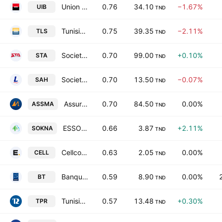
Union Internationale de Banques
0.76
34.10
−1.67%
UIB
TND
Tunisie Leasing & Factoring SA
0.75
39.35
−2.11%
TLS
TND
Societe Tunisienne d'Automobiles SA
0.70
99.00
+0.10%
STA
TND
Societe d'Articles Hygieniques SA
0.70
13.50
−0.07%
SAH
TND
Assurances Maghrebia S.A
0.70
84.50
0.00%
ASSMA
TND
ESSOUKNA Societe Anonyme
0.66
3.87
+2.11%
SOKNA
TND
Cellcom SA
0.63
2.05
0.00%
CELL
TND
Banque de Tunisie SA
0.59
8.90
0.00%
BT
TND
Tunisie Profiles Aluminium
0.57
13.48
+0.30%
TPR
TND