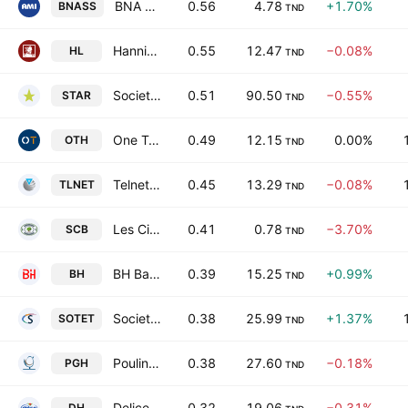
BNA Assurances
0.56
4.78
+1.70%
BNASS
TND
Hannibal Lease SA
0.55
12.47
−0.08%
HL
TND
Societe Tunisienne d'Assurances et de Reassurances
0.51
90.50
−0.55%
STAR
TND
One Tech Holding SA
0.49
12.15
0.00%
OTH
TND
Telnet Holding SA
0.45
13.29
−0.08%
TLNET
TND
Les Ciments de Bizerte SA
0.41
0.78
−3.70%
SCB
TND
BH Bank
0.39
15.25
+0.99%
BH
TND
Societe Tunisienne d'Entreprises de Telecommunications
0.38
25.99
+1.37%
SOTET
TND
Poulina Group Holding SA
0.38
27.60
−0.18%
PGH
TND
Delice Holding SA
0.32
19.06
−0.31%
DH