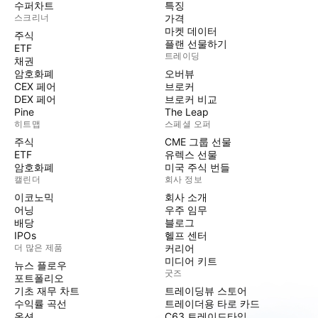
수퍼차트
특징
스크리너
가격
마켓 데이터
주식
플랜 선물하기
ETF
트레이딩
채권
암호화폐
오버뷰
CEX 페어
브로커
DEX 페어
브로커 비교
Pine
The Leap
히트맵
스페셜 오퍼
주식
CME 그룹 선물
ETF
유렉스 선물
암호화폐
미국 주식 번들
캘린더
회사 정보
이코노믹
회사 소개
어닝
우주 임무
배당
블로그
IPOs
헬프 센터
더 많은 제품
커리어
미디어 키트
뉴스 플로우
굿즈
포트폴리오
기초 재무 차트
트레이딩뷰 스토어
수익률 곡선
트레이더용 타로 카드
옵션
C63 트레이드타임