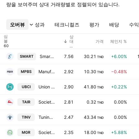
량을 보여주며 상대 거래량별로 정렬되어 있습니다.
오버뷰
더보기
성과
테크니컬즈
평가
배당
수익
심
상
볼
대
가격
체인지 %
볼
륨
Smart Tunisie
7.56
30.21
+6.00%
SMART
TND
Manufacture de Panneaux Bois du Sud SA
2.92
10.30
−0.48%
MPBS
TND
Union Bancaire pour le Commerce et l'Industrie SA
2.90
41.80
+0.22%
UBCI
TND
Societe Tunisienne de l'Air SA
2.81
0.32
0.00%
TAIR
TND
Tuninvest SICAR SA
2.47
43.34
0.00%
TINV
TND
Societe Tunisienne des Marches de Gros SA
2.35
18.00
+5.88%
MGR
TND