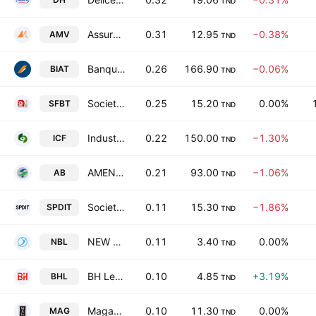
TND
Assurances Maghrebia Vie
0.31
12.95
−0.38%
AMV
TND
Banque Internationale Arabe de Tunisie SA
0.26
166.90
−0.06%
BIAT
TND
Societe de Fabrication des Boissons de Tunisie SA
0.25
15.20
0.00%
SFBT
TND
Industries Chimiques du Fluor
0.22
150.00
−1.30%
ICF
TND
AMEN BANK SA
0.21
93.00
−1.06%
AB
TND
Societe de Placements et de Developpement Industriel et Touristique SA
0.11
15.30
−1.86%
SPDIT
TND
NEW BODY LINE
0.11
3.40
0.00%
NBL
TND
BH Leasing SA
0.10
4.85
+3.19%
BHL
TND
Magasin General SA
0.10
11.30
0.00%
MAG
TND