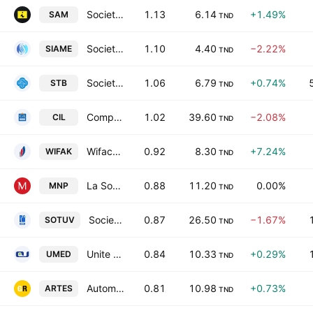
Societe Atelier du Meuble Interieurs SA
1.13
6.14
+1.49%
SAM
TND
Societe Industrielle d'Appareillage et de Materiels Electriques SA
1.10
4.40
−2.22%
SIAME
TND
Societe Tunisienne de Banque
1.06
6.79
+0.74%
STB
TND
Compagnie Internationale de Leasing
1.02
39.60
−2.08%
CIL
TND
Wifack International Bank SA
0.92
8.30
+7.24%
WIFAK
TND
La Societe Nouvelle Maison de la Ville de Tunis-Monoprix SA
0.88
11.20
0.00%
MNP
TND
Societe Tunisienne de Verreries SA
0.87
26.50
−1.67%
SOTUV
TND
Unite de Fabrication de Medicaments
0.84
10.33
+0.29%
UMED
TND
Automobile Reseau Tunisien et Services SA
0.81
10.98
+0.73%
ARTES
TND