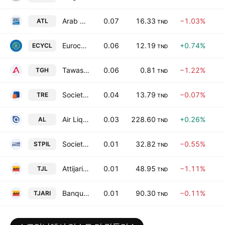
Arab Tunisian Lease SA
0.07
16.33
−1.03%
ATL
TND
Eurocycles SA
0.06
12.19
+0.74%
ECYCL
TND
Tawasol Group Holding SA
0.06
0.81
−1.22%
TGH
TND
Societe Tunisienne de Reassurance
0.04
13.79
−0.07%
TRE
TND
Air Liquide Tunisie SA
0.03
228.60
+0.26%
AL
TND
Societe de Transport des Hydrocarbures par Pipelines SA
0.01
32.82
−0.55%
STPIL
TND
Attijari Leasing SA
0.01
48.95
−1.11%
TJL
TND
Banque Attijari de Tunisie SA
0.01
90.30
−0.11%
TJARI
TND