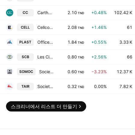
Carthage Cement
2.10
+0.48%
102.42 K
CC
TND
Cellcom SA
2.08
+1.46%
61
CELL
TND
Office Plast SA
1.84
+0.55%
3.33 K
PLAST
TND
Les Ciments de Bizerte SA
0.80
+2.56%
66
SCB
TND
Societe moderne de ceramique SA
0.60
−3.23%
12.37 K
SOMOC
TND
Societe Tunisienne de l'Air SA
0.32
0.00%
7.82 K
TAIR
TND
스크리너에서 리스트 더 만들기