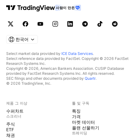
사람이 만든
한국어
Select market data provided by
ICE Data Services
.
Select reference data provided by FactSet. Copyright © 2026 FactSet
Research Systems Inc.
Copyright © 2026, American Bankers Association. CUSIP Database
provided by FactSet Research Systems Inc. All rights reserved.
SEC filings and other documents provided by
Quartr
.
© 2026 TradingView, Inc.
제품 그 이상
툴 및 구독
수퍼차트
특징
스크리너
가격
마켓 데이터
주식
플랜 선물하기
ETF
트레이딩
채권