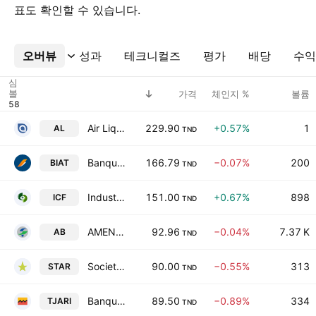
표도 확인할 수 있습니다.
오버뷰
더보기
성과
테크니컬즈
평가
배당
수익
심
볼
가격
체인지 %
볼륨
Air Liquide Tunisie SA
229.90
+0.57%
1
AL
TND
Banque Internationale Arabe de Tunisie SA
166.79
−0.07%
200
BIAT
TND
Industries Chimiques du Fluor
151.00
+0.67%
898
ICF
TND
AMEN BANK SA
92.96
−0.04%
7.37 K
AB
TND
Societe Tunisienne d'Assurances et de Reassurances
90.00
−0.55%
313
STAR
TND
Banque Attijari de Tunisie SA
89.50
−0.89%
334
TJARI
TND