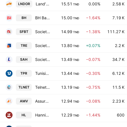
Land'Or SA
15.51
0.00%
2.58 K
LNDOR
TND
BH Bank
15.00
−1.64%
7.19 K
BH
TND
Societe de Fabrication des Boissons de Tunisie SA
14.99
−1.38%
111.27 K
SFBT
TND
Societe Tunisienne de Reassurance
13.80
+0.07%
2.2 K
TRE
TND
Societe d'Articles Hygieniques SA
13.49
−0.07%
34.7 K
SAH
TND
Tunisie Profiles Aluminium
13.44
−0.30%
6.12 K
TPR
TND
Telnet Holding SA
13.19
−0.75%
11.5 K
TLNET
TND
Assurances Maghrebia Vie
12.94
−0.08%
2.23 K
AMV
TND
Hannibal Lease SA
12.29
−1.44%
600
HL
TND