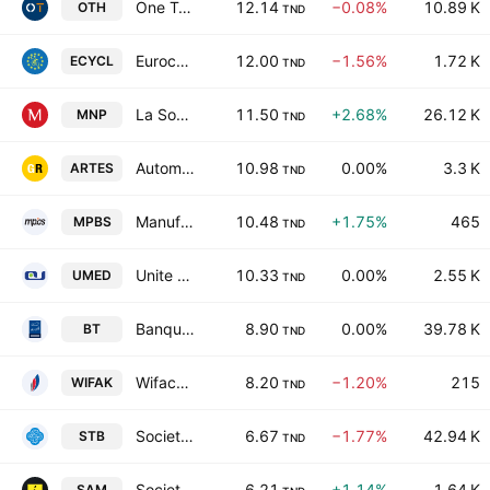
One Tech Holding SA
12.14
−0.08%
10.89 K
OTH
TND
Eurocycles SA
12.00
−1.56%
1.72 K
ECYCL
TND
La Societe Nouvelle Maison de la Ville de Tunis-Monoprix SA
11.50
+2.68%
26.12 K
MNP
TND
Automobile Reseau Tunisien et Services SA
10.98
0.00%
3.3 K
ARTES
TND
Manufacture de Panneaux Bois du Sud SA
10.48
+1.75%
465
MPBS
TND
Unite de Fabrication de Medicaments
10.33
0.00%
2.55 K
UMED
TND
Banque de Tunisie SA
8.90
0.00%
39.78 K
BT
TND
Wifack International Bank SA
8.20
−1.20%
215
WIFAK
TND
Societe Tunisienne de Banque
6.67
−1.77%
42.94 K
STB
TND
Societe Atelier du Meuble Interieurs SA
6.21
+1.14%
1.64 K
SAM