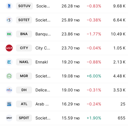
Societe Tunisienne de Verreries SA
26.28
−0.83%
9.68 K
SOTUV
TND
Societe Tunisienne d'Entreprises de Telecommunications
25.89
−0.38%
6.64 K
SOTET
TND
Banque Nationale Agricole
23.86
−1.77%
10.49 K
BNA
TND
City Cars SA
23.70
−0.04%
1.05 K
CITY
TND
Ennakl
19.20
−0.88%
2.13 K
NAKL
TND
Societe Tunisienne des Marches de Gros SA
19.08
+6.00%
4.48 K
MGR
TND
Delice Holding SA
19.00
−0.31%
3.53 K
DH
TND
Arab Tunisian Lease SA
16.29
−0.24%
25
ATL
TND
Societe de Placements et de Developpement Industriel et Touristique SA
15.59
+1.90%
655
SPDIT
TND