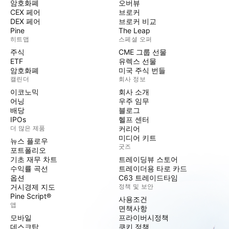
암호화폐
오버뷰
CEX 페어
브로커
DEX 페어
브로커 비교
Pine
The Leap
히트맵
스페셜 오퍼
주식
CME 그룹 선물
ETF
유렉스 선물
암호화폐
미국 주식 번들
캘린더
회사 정보
이코노믹
회사 소개
어닝
우주 임무
배당
블로그
IPOs
헬프 센터
더 많은 제품
커리어
미디어 키트
뉴스 플로우
굿즈
포트폴리오
기초 재무 차트
트레이딩뷰 스토어
수익률 곡선
트레이더용 타로 카드
옵션
C63 트레이드타임
거시경제 지도
정책 및 보안
Pine Script®
사용조건
앱
면책사항
모바일
프라이버시정책
데스크탑
쿠키 정책