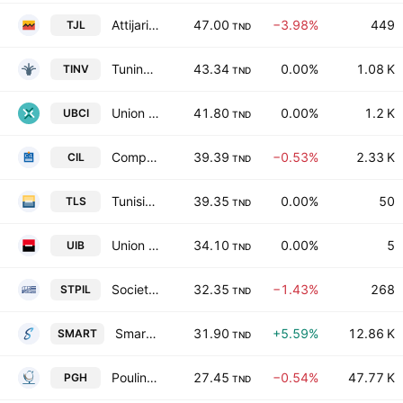
Attijari Leasing SA
47.00
−3.98%
449
TJL
TND
Tuninvest SICAR SA
43.34
0.00%
1.08 K
TINV
TND
Union Bancaire pour le Commerce et l'Industrie SA
41.80
0.00%
1.2 K
UBCI
TND
Compagnie Internationale de Leasing
39.39
−0.53%
2.33 K
CIL
TND
Tunisie Leasing & Factoring SA
39.35
0.00%
50
TLS
TND
Union Internationale de Banques
34.10
0.00%
5
UIB
TND
Societe de Transport des Hydrocarbures par Pipelines SA
32.35
−1.43%
268
STPIL
TND
Smart Tunisie
31.90
+5.59%
12.86 K
SMART
TND
Poulina Group Holding SA
27.45
−0.54%
47.77 K
PGH
TND