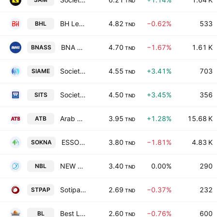
TND
BH Leasing SA
4.82
−0.62%
533
BHL
TND
BNA Assurances
4.70
−1.67%
1.61 K
BNASS
TND
Societe Industrielle d'Appareillage et de Materiels Electriques SA
4.55
+3.41%
703
SIAME
TND
Societe Immobiliere Tuniso-Seoudienne SA
4.50
+3.45%
356
SITS
TND
Arab Tunisian Bank SA
3.95
+1.28%
15.68 K
ATB
TND
ESSOUKNA Societe Anonyme
3.80
−1.81%
4.83 K
SOKNA
TND
NEW BODY LINE
3.40
0.00%
290
NBL
TND
Sotipapier SA
2.69
−0.37%
232
STPAP
TND
Best Lease
2.60
−0.76%
600
BL
TND