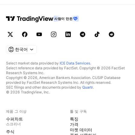
사람이 만든
한국어
Select market data provided by
ICE Data Services
.
Select reference data provided by FactSet. Copyright © 2026 FactSet
Research Systems Inc.
Copyright © 2026, American Bankers Association. CUSIP Database
provided by FactSet Research Systems Inc. All rights reserved.
SEC filings and other documents provided by
Quartr
.
© 2026 TradingView, Inc.
제품 그 이상
툴 및 구독
수퍼차트
특징
스크리너
가격
마켓 데이터
주식