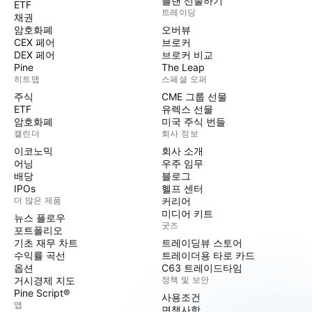
플랜 선물하기
ETF
트레이딩
채권
암호화폐
오버뷰
CEX 페어
브로커
DEX 페어
브로커 비교
Pine
The Leap
히트맵
스페셜 오퍼
주식
CME 그룹 선물
ETF
유렉스 선물
암호화폐
미국 주식 번들
캘린더
회사 정보
이코노믹
회사 소개
어닝
우주 임무
배당
블로그
IPOs
헬프 센터
더 많은 제품
커리어
미디어 키트
뉴스 플로우
굿즈
포트폴리오
기초 재무 차트
트레이딩뷰 스토어
수익률 곡선
트레이더용 타로 카드
옵션
C63 트레이드타임
거시경제 지도
정책 및 보안
Pine Script®
사용조건
앱
면책사항