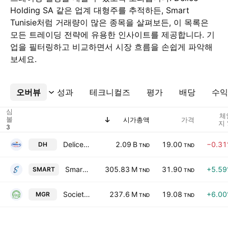
Holding SA 같은 업계 대형주를 추적하든, Smart
Tunisie처럼 거래량이 많은 종목을 살펴보든, 이 목록은
모든 트레이딩 전략에 유용한 인사이트를 제공합니다. 기
업을 필터링하고 비교하면서 시장 흐름을 손쉽게 파악해
보세요.
오버뷰
더보기
성과
테크니컬즈
평가
배당
수익
심
체
볼
시가총액
가격
지 
Delice Holding SA
2.09 B
19.00
−0.3
DH
TND
TND
Smart Tunisie
305.83 M
31.90
+5.5
SMART
TND
TND
Societe Tunisienne des Marches de Gros SA
237.6 M
19.08
+6.0
MGR
TND
TND