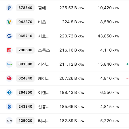
필에너지
225.53 B
10,420
378340
KRW
KRW
비츠로테크
224.8 B
8,580
042370
KRW
KRW
서호전기
220.72 B
43,850
065710
KRW
KRW
소룩스
216.16 B
4,110
290690
KRW
KRW
상신이디피
211.12 B
15,840
+
091580
KRW
KRW
케이비아이메탈
207.26 B
4,810
−
024840
KRW
KRW
이랜시스
198.43 B
6,550
264850
KRW
KRW
신흥에스이씨
185.66 B
4,815
243840
KRW
KRW
티씨머티리얼즈
182.89 B
5,220
125020
KRW
KRW