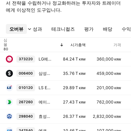
서 전략을 수립하거나 정교화하려는 투자자와 트레이더
에게 이상적인 도구입니다.
오버뷰
더보기
성과
테크니컬즈
평가
배당
수익
심
볼
시가총액
가격
LG에너지솔루션보통주
84.24 T
360,000
373220
KRW
KRW
삼성SDI보통주
35.76 T
459,000
006400
KRW
KRW
LS ELECTRIC보통주
29.89 T
201,000
010120
KRW
KRW
에이치디현대일렉트릭보통주
27.43 T
762,000
267260
KRW
KRW
효성중공업보통주
26.37 T
2,832,000
298040
KRW
KRW
에코프로비엠
10.46 T
107,000
247540