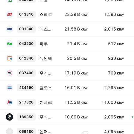
KRW
KRW
스페코
23.39 B
1,596
013810
KRW
KRW
에스엔케이폴리텍
21.58 B
2,015
091340
KRW
KRW
파루
21.4 B
512
043200
KRW
KRW
뉴인텍
20.5 B
930
012340
KRW
KRW
우리엔터프라이즈
17.19 B
709
037400
KRW
KRW
탈로스
16.91 B
2,295
434190
KRW
KRW
썬테크
11.55 B
11,000
217320
KRW
KRW
주식회사 코셋
10.06 B
2,095
+
189350
KRW
KRW
엔더블유시
—
4,095
059180
0
KRW