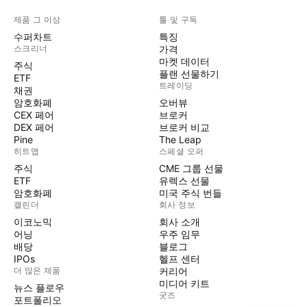
제품 그 이상
툴 및 구독
수퍼차트
특징
스크리너
가격
마켓 데이터
주식
플랜 선물하기
ETF
트레이딩
채권
암호화폐
오버뷰
CEX 페어
브로커
DEX 페어
브로커 비교
Pine
The Leap
히트맵
스페셜 오퍼
주식
CME 그룹 선물
ETF
유렉스 선물
암호화폐
미국 주식 번들
캘린더
회사 정보
이코노믹
회사 소개
어닝
우주 임무
배당
블로그
IPOs
헬프 센터
더 많은 제품
커리어
미디어 키트
뉴스 플로우
굿즈
포트폴리오