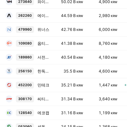
와이엠텍
50.02 B
4,900
273640
KRW
KRW
에이프로
44.59 B
2,980
262260
KRW
KRW
위너스
42.76 B
6,000
479960
KRW
KRW
옵티시스
41.38 B
8,760
109080
KRW
KRW
서전기전
40.54 B
4,180
189860
KRW
KRW
한독크린텍
35.5 B
4,600
256150
KRW
KRW
민테크
35.21 B
1,447
+
452200
KRW
KRW
씨티알모빌리티보통주
31.34 B
3,640
308170
KRW
KRW
에코캡
31.16 B
1,199
128540
KRW
KRW
세동
24.15 B
1,368
053060