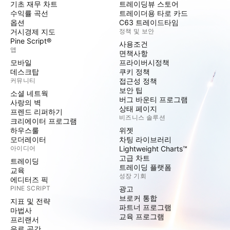
기초 재무 차트
트레이딩뷰 스토어
수익률 곡선
트레이더용 타로 카드
옵션
C63 트레이드타임
거시경제 지도
정책 및 보안
Pine Script®
사용조건
앱
면책사항
모바일
프라이버시정책
데스크탑
쿠키 정책
커뮤니티
접근성 정책
보안 팁
소셜 네트웍
버그 바운티 프로그램
사랑의 벽
상태 페이지
프렌드 리퍼하기
비즈니스 솔루션
크리에이터 프로그램
하우스룰
위젯
모더레이터
차팅 라이브러리
아이디어
Lightweight Charts™
고급 차트
트레이딩
트레이딩 플랫폼
교육
성장 기회
에디터즈 픽
PINE SCRIPT
광고
브로커 통합
지표 및 전략
파트너 프로그램
마법사
교육 프로그램
프리랜서
유료 공간