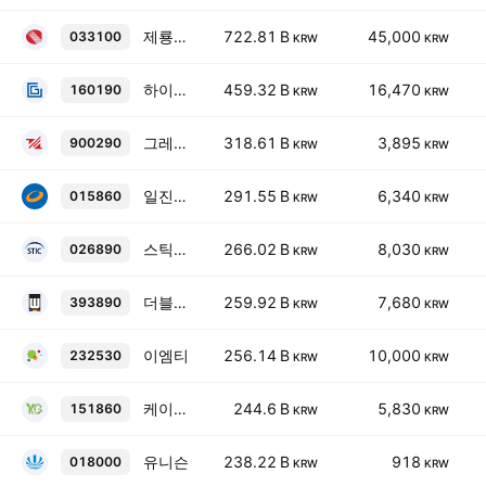
제룡전기
722.81 B
45,000
033100
KRW
KRW
하이젠알앤엠
459.32 B
16,470
160190
KRW
KRW
그레이트리치과기유한공사
318.61 B
3,895
900290
KRW
KRW
일진홀딩스보통주
291.55 B
6,340
015860
KRW
KRW
스틱인베스트먼트보통주
266.02 B
8,030
026890
KRW
KRW
더블유씨피
259.92 B
7,680
393890
KRW
KRW
이엠티
256.14 B
10,000
232530
KRW
KRW
케이지에코솔루션
244.6 B
5,830
151860
KRW
KRW
유니슨
238.22 B
918
018000
KRW
KRW