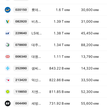
롯데에너지머티리얼즈보통주
1.6 T
30,600
020150
KRW
KRW
비츠로셀
1.39 T
31,000
082920
KRW
KRW
LS에코에너지보통주
1.38 T
45,450
229640
KRW
KRW
대주전자재료
1.34 T
88,200
078600
KRW
KRW
대원전선보통주
1.11 T
13,790
006340
KRW
KRW
샘씨엔에스
843.22 B
14,320
252990
KRW
KRW
덕산네오룩스
822.86 B
33,500
213420
KRW
KRW
지엔씨에너지
811.85 B
52,300
119850
KRW
KRW
세방전지보통주
731.92 B
55,600
004490
KRW
KRW