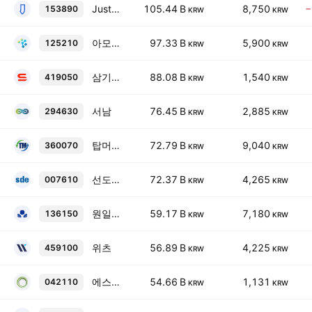
Justek, Inc.
105.44 B
8,750
−
153890
KRW
KRW
아모그린텍
97.33 B
5,900
125210
KRW
KRW
삼기에너지솔루션즈
88.08 B
1,540
419050
KRW
KRW
서남
76.45 B
2,885
294630
KRW
KRW
탑머티리얼
72.79 B
9,040
360070
KRW
KRW
선도전기보통주
72.37 B
4,265
007610
KRW
KRW
원일티엔아이
59.17 B
7,180
136150
KRW
KRW
위츠
56.89 B
4,225
459100
KRW
KRW
에스씨디
54.66 B
1,131
042110
KRW
KRW