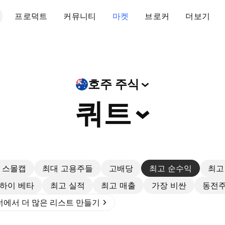
프로덕트
커뮤니티
마켓
브로커
더보기
호주
주식
쿼트
스몰캡
최대 고용주들
고배당
최고 순수익
최고
하이 베타
최고 실적
최고 매출
가장 비싼
동전
에서 더 많은 리스트 만들기