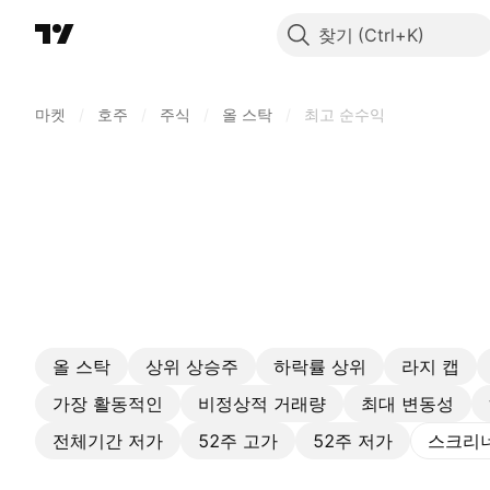
찾기
마켓
/
호주
/
주식
/
올 스탁
/
최고 순수익
올 스탁
상위 상승주
하락률 상위
라지 캡
가장 활동적인
비정상적 거래량
최대 변동성
전체기간 저가
52주 고가
52주 저가
스크리너