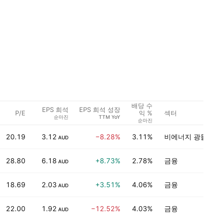
배당 수
EPS 희석
EPS 희석 성장
P/E
섹터
익 %
순마진
TTM YoY
순마진
20.19
3.12
−8.28%
3.11%
비에너지 광물
AUD
28.80
6.18
+8.73%
2.78%
금융
AUD
18.69
2.03
+3.51%
4.06%
금융
AUD
22.00
1.92
−12.52%
4.03%
금융
AUD