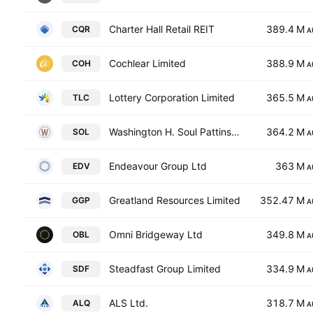
Charter Hall Retail REIT
389.4 M
CQR
A
Cochlear Limited
388.9 M
COH
A
Lottery Corporation Limited
365.5 M
TLC
A
Washington H. Soul Pattinson and Company Limited
364.2 M
SOL
A
Endeavour Group Ltd
363 M
EDV
A
Greatland Resources Limited
352.47 M
GGP
A
Omni Bridgeway Ltd
349.8 M
OBL
A
Steadfast Group Limited
334.9 M
SDF
A
ALS Ltd.
318.7 M
ALQ
A