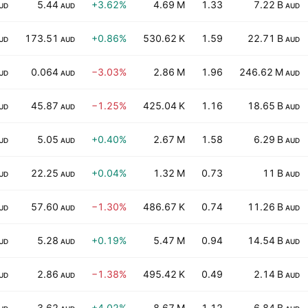
5.44
+3.62%
4.69 M
1.33
7.22 B
UD
AUD
AUD
173.51
+0.86%
530.62 K
1.59
22.71 B
UD
AUD
AUD
0.064
−3.03%
2.86 M
1.96
246.62 M
UD
AUD
AUD
45.87
−1.25%
425.04 K
1.16
18.65 B
UD
AUD
AUD
5.05
+0.40%
2.67 M
1.58
6.29 B
UD
AUD
AUD
22.25
+0.04%
1.32 M
0.73
11 B
UD
AUD
AUD
57.60
−1.30%
486.67 K
0.74
11.26 B
UD
AUD
AUD
5.28
+0.19%
5.47 M
0.94
14.54 B
UD
AUD
AUD
2.86
−1.38%
495.42 K
0.49
2.14 B
UD
AUD
AUD
3.62
+4.02%
8.67 M
1.12
6.84 B