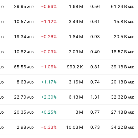
29.95
−0.96%
1.68 M
0.56
61.24 B
UD
AUD
AUD
10.57
−1.12%
3.49 M
0.61
15.8 B
UD
AUD
AUD
19.34
−0.26%
1.84 M
0.93
20.5 B
UD
AUD
AUD
10.82
−0.09%
2.09 M
0.49
18.57 B
UD
AUD
AUD
65.56
−1.06%
999.2 K
0.81
39.18 B
UD
AUD
AUD
8.63
+1.17%
3.16 M
0.74
20.18 B
UD
AUD
AUD
22.70
+2.30%
6.13 M
1.31
32.32 B
UD
AUD
AUD
20.35
+0.25%
3 M
0.77
27.18 B
UD
AUD
AUD
2.98
−0.33%
10.03 M
0.73
34.22 B
UD
AUD
AUD