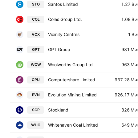
Santos Limited
1.27 B
STO
A
Coles Group Ltd.
1.08 B
COL
A
Vicinity Centres
1 B
VCX
A
GPT Group
981 M
GPT
A
Woolworths Group Ltd
963 M
WOW
A
Computershare Limited
937.28 M
CPU
A
Evolution Mining Limited
926.17 M
EVN
A
Stockland
826 M
SGP
A
Whitehaven Coal Limited
649 M
WHC
A