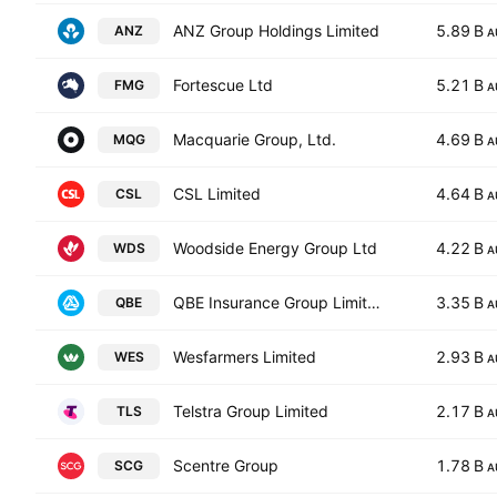
ANZ Group Holdings Limited
5.89 B
ANZ
A
Fortescue Ltd
5.21 B
FMG
A
Macquarie Group, Ltd.
4.69 B
MQG
A
CSL Limited
4.64 B
CSL
A
Woodside Energy Group Ltd
4.22 B
WDS
A
QBE Insurance Group Limited
3.35 B
QBE
A
Wesfarmers Limited
2.93 B
WES
A
Telstra Group Limited
2.17 B
TLS
A
Scentre Group
1.78 B
SCG
A