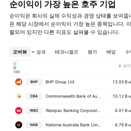
순이익이 가장 높은 호주 기업
순이익은 회사의 실제 수익성과 경영 상태를 보여줍니
은 해당 시장에서 순이익이 가장 높은 종목입니다. 
렬되어 있지만 다른 지표도 살펴볼 수 있습니다.
오버뷰
더보기
성과
테크니컬즈
평가
배당
수
심
순이
볼
BHP Group Ltd
13.93 B
BHP
A
Commonwealth Bank of Australia
10.12 B
CBA
A
Westpac Banking Corporation
6.91 B
WBC
A
National Australia Bank Limited
6.76 B
NAB
A