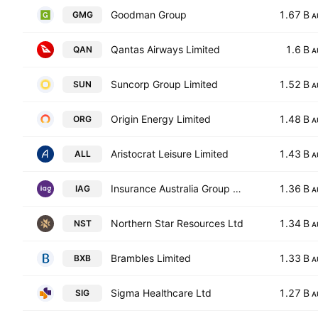
Goodman Group
1.67 B
GMG
A
Qantas Airways Limited
1.6 B
QAN
A
Suncorp Group Limited
1.52 B
SUN
A
Origin Energy Limited
1.48 B
ORG
A
Aristocrat Leisure Limited
1.43 B
ALL
A
Insurance Australia Group Ltd
1.36 B
IAG
A
Northern Star Resources Ltd
1.34 B
NST
A
Brambles Limited
1.33 B
BXB
A
Sigma Healthcare Ltd
1.27 B
SIG
A