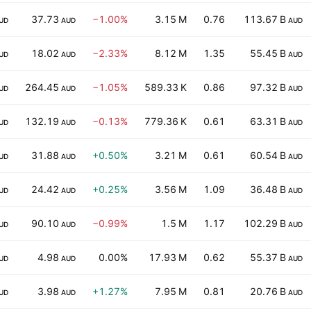
37.73
−1.00%
3.15 M
0.76
113.67 B
UD
AUD
AUD
18.02
−2.33%
8.12 M
1.35
55.45 B
UD
AUD
AUD
264.45
−1.05%
589.33 K
0.86
97.32 B
UD
AUD
AUD
132.19
−0.13%
779.36 K
0.61
63.31 B
UD
AUD
AUD
31.88
+0.50%
3.21 M
0.61
60.54 B
UD
AUD
AUD
24.42
+0.25%
3.56 M
1.09
36.48 B
UD
AUD
AUD
90.10
−0.99%
1.5 M
1.17
102.29 B
UD
AUD
AUD
4.98
0.00%
17.93 M
0.62
55.37 B
UD
AUD
AUD
3.98
+1.27%
7.95 M
0.81
20.76 B
UD
AUD
AUD