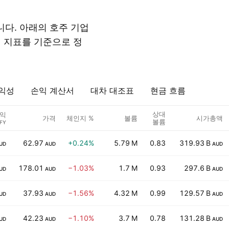
다. 아래의 호주 기업
이 지표를 기준으로 정
익성
손익 계산서
대차 대조표
현금 흐름
상대
익
가격
체인지 %
볼륨
시가총액
볼륨
FY
62.97
+0.24%
5.79 M
0.83
319.93 B
UD
AUD
AUD
178.01
−1.03%
1.7 M
0.93
297.6 B
UD
AUD
AUD
37.93
−1.56%
4.32 M
0.99
129.57 B
UD
AUD
AUD
42.23
−1.10%
3.7 M
0.78
131.28 B
UD
AUD
AUD