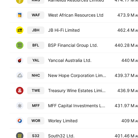
A
West African Resources Ltd
473.9 M
WAF
A
JB Hi-Fi Limited
462.4 M
JBH
A
BSP Financial Group Ltd.
440.28 M
BFL
A
Yancoal Australia Ltd.
440 M
YAL
A
New Hope Corporation Limited
439.37 M
NHC
A
Treasury Wine Estates Limited
436.9 M
TWE
A
MFF Capital Investments Ltd.
431.97 M
MFF
A
Worley Limited
409 M
WOR
A
South32 Ltd.
401.46 M
S32
A