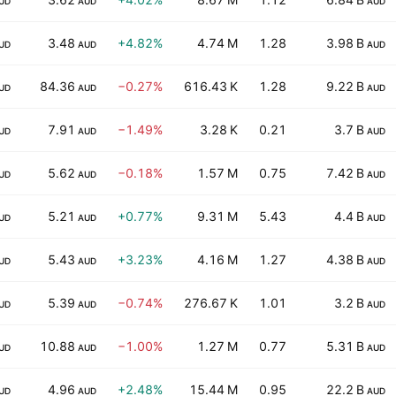
UD
AUD
AUD
3.48
+4.82%
4.74 M
1.28
3.98 B
UD
AUD
AUD
84.36
−0.27%
616.43 K
1.28
9.22 B
UD
AUD
AUD
7.91
−1.49%
3.28 K
0.21
3.7 B
UD
AUD
AUD
5.62
−0.18%
1.57 M
0.75
7.42 B
UD
AUD
AUD
5.21
+0.77%
9.31 M
5.43
4.4 B
UD
AUD
AUD
5.43
+3.23%
4.16 M
1.27
4.38 B
UD
AUD
AUD
5.39
−0.74%
276.67 K
1.01
3.2 B
UD
AUD
AUD
10.88
−1.00%
1.27 M
0.77
5.31 B
UD
AUD
AUD
4.96
+2.48%
15.44 M
0.95
22.2 B
UD
AUD
AUD