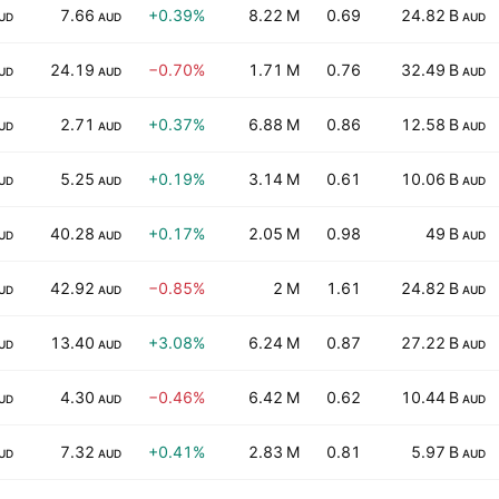
7.66
+0.39%
8.22 M
0.69
24.82 B
UD
AUD
AUD
24.19
−0.70%
1.71 M
0.76
32.49 B
UD
AUD
AUD
2.71
+0.37%
6.88 M
0.86
12.58 B
UD
AUD
AUD
5.25
+0.19%
3.14 M
0.61
10.06 B
UD
AUD
AUD
40.28
+0.17%
2.05 M
0.98
49 B
UD
AUD
AUD
42.92
−0.85%
2 M
1.61
24.82 B
UD
AUD
AUD
13.40
+3.08%
6.24 M
0.87
27.22 B
UD
AUD
AUD
4.30
−0.46%
6.42 M
0.62
10.44 B
UD
AUD
AUD
7.32
+0.41%
2.83 M
0.81
5.97 B
UD
AUD
AUD