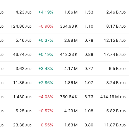
4.23
+4.19%
1.66 M
1.53
2.46 B
UD
AUD
AUD
124.86
−0.90%
364.93 K
1.10
8.17 B
UD
AUD
AUD
5.46
+0.37%
2.88 M
0.78
12.15 B
UD
AUD
AUD
46.74
+0.19%
412.23 K
0.88
17.74 B
UD
AUD
AUD
3.62
+3.43%
4.17 M
0.77
6.5 B
UD
AUD
AUD
11.86
+2.86%
1.86 M
1.07
8.24 B
UD
AUD
AUD
1.430
−4.03%
750.84 K
6.73
414.19 M
UD
AUD
AUD
5.25
−0.57%
4.29 M
1.08
5.82 B
UD
AUD
AUD
23.38
−0.55%
1.63 M
0.80
11.87 B
UD
AUD
AUD