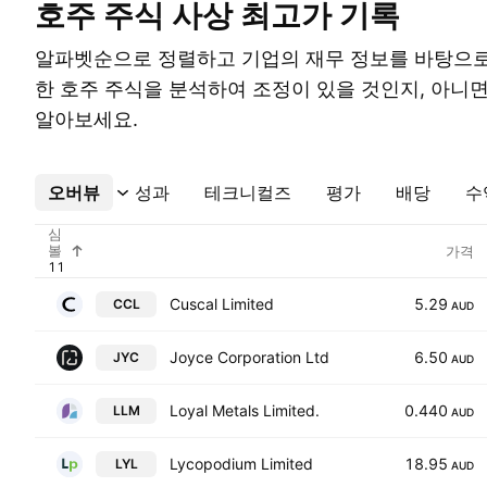
호주 주식 사상 최고가 기록
알파벳순으로 정렬하고 기업의 재무 정보를 바탕으로
한 호주 주식을 분석하여 조정이 있을 것인지, 아니
알아보세요.
오버뷰
더보기
성과
테크니컬즈
평가
배당
수
심
볼
가격
Cuscal Limited
5.29
CCL
AUD
Joyce Corporation Ltd
6.50
JYC
AUD
Loyal Metals Limited.
0.440
LLM
AUD
Lycopodium Limited
18.95
LYL
AUD