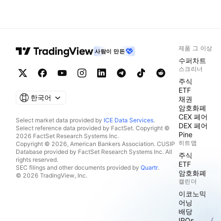
제품 그 이상
사람이 만든
수퍼차트
스크리너
주식
ETF
한국어
채권
암호화폐
CEX 페어
Select market data provided by
ICE Data Services
.
DEX 페어
Select reference data provided by FactSet. Copyright ©
Pine
2026 FactSet Research Systems Inc.
히트맵
Copyright © 2026, American Bankers Association. CUSIP
Database provided by FactSet Research Systems Inc. All
주식
rights reserved.
ETF
SEC filings and other documents provided by
Quartr
.
암호화폐
© 2026 TradingView, Inc.
캘린더
이코노믹
어닝
배당
IPOs