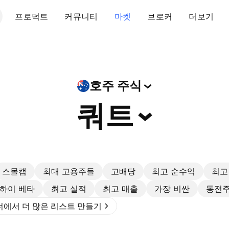
프로덕트
커뮤니티
마켓
브로커
더보기
호주
주식
쿼트
스몰캡
최대 고용주들
고배당
최고 순수익
최고
하이 베타
최고 실적
최고 매출
가장 비싼
동전
에서 더 많은 리스트 만들기