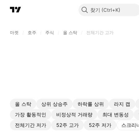
찾기
마켓
/
호주
/
주식
/
올 스탁
/
전체기간 고가
올 스탁
상위 상승주
하락률 상위
라지 캡
가장 활동적인
비정상적 거래량
최대 변동성
전체기간 저가
52주 고가
52주 저가
스크리너