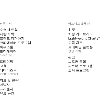
커뮤니티
비즈니스 솔루션
소셜 네트웍
위젯
사랑의 벽
차팅 라이브러리
프렌드 리퍼하기
Lightweight Charts™
크리에이터 프로그램
고급 차트
하우스룰
트레이딩 플랫폼
모더레이터
성장 기회
아이디어
광고
트레이딩
브로커 통합
교육
파트너 프로그램
에디터즈 픽
교육 프로그램
PINE SCRIPT
지표 및 전략
마법사
프리랜서
유료 공간