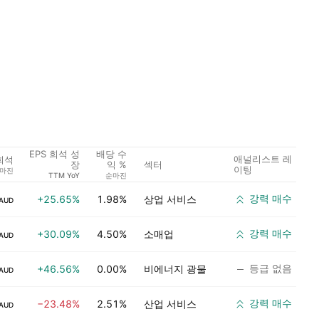
EPS 희석 성
배당 수
애널리스트 레
 희석
섹터
장
익 %
이팅
마진
TTM YoY
순마진
강력 매수
+25.65%
1.98%
상업 서비스
AUD
강력 매수
+30.09%
4.50%
소매업
AUD
등급 없음
+46.56%
0.00%
비에너지 광물
AUD
강력 매수
−23.48%
2.51%
산업 서비스
AUD