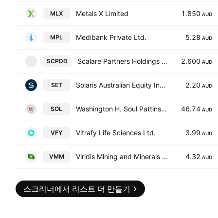
Metals X Limited
1.850
MLX
AUD
Medibank Private Ltd.
5.28
MPL
AUD
Scalare Partners Holdings Limited TEMP
2.600
SCPDD
S
AUD
Solaris Australian Equity Income Plus Ltd.
2.20
SET
AUD
Washington H. Soul Pattinson and Company Limited
46.74
SOL
AUD
Vitrafy Life Sciences Ltd.
3.99
VFY
AUD
Viridis Mining and Minerals Limited
4.32
VMM
AUD
스크리너에서 리스트 더 만들기