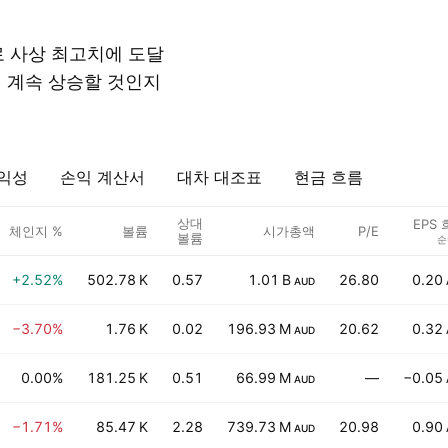
 사상 최고치에 도달
면 계속 상승할 것인지
익성
손익 계산서
대차 대조표
현금 흐름
상대
EPS
체인지 %
볼륨
시가총액
P/E
볼륨
순
+2.52%
502.78 K
0.57
1.01 B
26.80
0.20
AUD
−3.70%
1.76 K
0.02
196.93 M
20.62
0.32
AUD
0.00%
181.25 K
0.51
66.99 M
—
−0.05
AUD
−1.71%
85.47 K
2.28
739.73 M
20.98
0.90
AUD