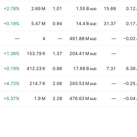
+2.78%
2.69 M
1.01
1.55 B
15.68
0.12
AUD
+0.19%
5.47 M
0.94
14.4 B
31.37
0.17
AUD
—
4
—
491.88 M
—
−0.02
AUD
+1.38%
153.79 K
1.37
204.41 M
—
AUD
+0.19%
412.23 K
0.88
17.68 B
7.31
6.39
AUD
+4.72%
214.7 K
2.06
293.53 M
—
−0.25
AUD
+5.37%
1.9 M
2.28
476.63 M
—
−0.04
AUD