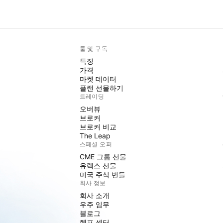
툴 및 구독
특징
가격
마켓 데이터
플랜 선물하기
트레이딩
오버뷰
브로커
브로커 비교
The Leap
스페셜 오퍼
CME 그룹 선물
유렉스 선물
미국 주식 번들
회사 정보
회사 소개
우주 임무
블로그
헬프 센터