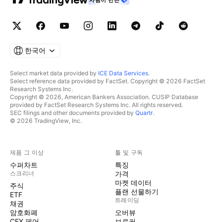
한국어
Select market data provided by
ICE Data Services
.
Select reference data provided by FactSet. Copyright © 2026 FactSet
Research Systems Inc.
Copyright © 2026, American Bankers Association. CUSIP Database
provided by FactSet Research Systems Inc. All rights reserved.
SEC filings and other documents provided by
Quartr
.
© 2026 TradingView, Inc.
제품 그 이상
툴 및 구독
수퍼차트
특징
스크리너
가격
마켓 데이터
주식
플랜 선물하기
ETF
트레이딩
채권
암호화폐
오버뷰
CEX 페어
브로커