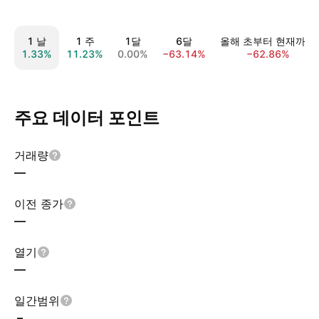
1 날
1 주
1달
6달
올해 초부터 현재까지
1.33%
11.23%
0.00%
−63.14%
−62.86%
주요 데이터 포인트
거래량
—
이전 종가
—
열기
—
일간범위
–