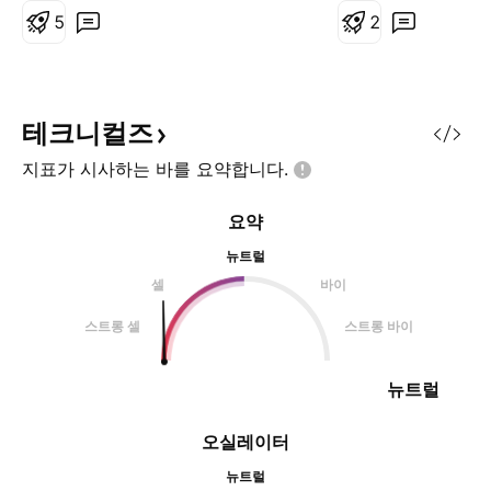
니 참조해주세요~ XVG 코인 또한
5
대양봉이 나오는 뷰
2
뭐하는 코인인지 잘 모릅니다. 차트
만 보기 때문에 전적으로 차트상으
로만 분석해보겠습니다. XVG 역시
24년 12월경 고점을 형성 후, 25년
테크니컬즈
4월 초에 저점을 만들었습니다. 이
지표가 시사하는 바를
요약합니다.
에 따라, 하모닉 패턴에서 가장 중요
한 첫 빗변인 XA를 설정할 수 있습
요약
니다. 그리고 XA 설정 이후 대략 6
주간 상승을 보이며 XA 축의 0.5까
뉴트럴
지 되
셀
바이
스트롱 셀
스트롱 바이
뉴트럴
오실레이터
뉴트럴