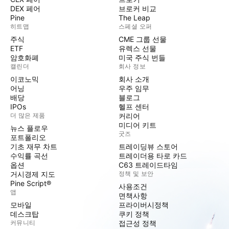
DEX 페어
브로커 비교
Pine
The Leap
히트맵
스페셜 오퍼
주식
CME 그룹 선물
ETF
유렉스 선물
암호화폐
미국 주식 번들
캘린더
회사 정보
이코노믹
회사 소개
어닝
우주 임무
배당
블로그
IPOs
헬프 센터
더 많은 제품
커리어
미디어 키트
뉴스 플로우
굿즈
포트폴리오
기초 재무 차트
트레이딩뷰 스토어
수익률 곡선
트레이더용 타로 카드
옵션
C63 트레이드타임
거시경제 지도
정책 및 보안
Pine Script®
사용조건
앱
면책사항
모바일
프라이버시정책
데스크탑
쿠키 정책
커뮤니티
접근성 정책