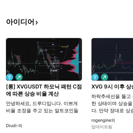
아이디어
롱
롱
[롱] XVGUSDT 하모닉 패턴 C점
XVG 9시 이후 
에 따른 상승 비율 계산
하락추세선을 뚫고
안녕하세요, 드루디입니다. 이쁘게
한 상태이며 상승을
비율 조정을 주고 있는 알트코인들
다. 만약 장대로 상승
이 많은 것 같아서 트레이딩뷰 기준
8100의 타깃값을 
rogengine의
총 3개를 선별해서 아이디어에 올려
* 가장 최고의 상승
Drudi-의
업데이트됨
봅니다. 다른 코인들도 분석하였으
PM 21:00에 꼬리