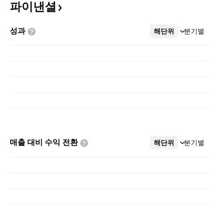
파이낸셜
성과
해단위
더보기
분기별
매출 대비 수익
전환
해단위
더보기
분기별