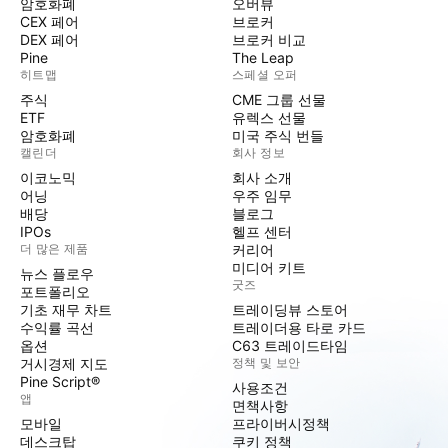
암호화폐
오버뷰
CEX 페어
브로커
DEX 페어
브로커 비교
Pine
The Leap
히트맵
스페셜 오퍼
주식
CME 그룹 선물
ETF
유렉스 선물
암호화폐
미국 주식 번들
캘린더
회사 정보
이코노믹
회사 소개
어닝
우주 임무
배당
블로그
IPOs
헬프 센터
더 많은 제품
커리어
미디어 키트
뉴스 플로우
굿즈
포트폴리오
기초 재무 차트
트레이딩뷰 스토어
수익률 곡선
트레이더용 타로 카드
옵션
C63 트레이드타임
거시경제 지도
정책 및 보안
Pine Script®
사용조건
앱
면책사항
모바일
프라이버시정책
데스크탑
쿠키 정책