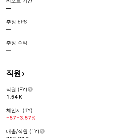
리포트 기간
—
추정 EPS
—
추정 수익
—
직원
직원 (FY)
‪1.54 K‬
체인지 (1Y)
−57
−3.57%
매출/직원 (1Y)