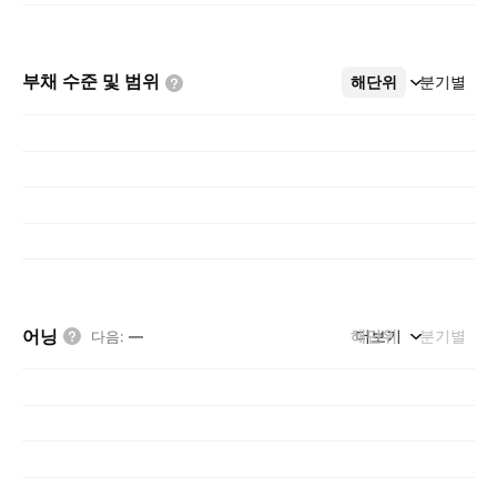
부채 수준 및
범위
해단위
더보기
분기별
어닝
해단위
더보기
분기별
다음
:
—