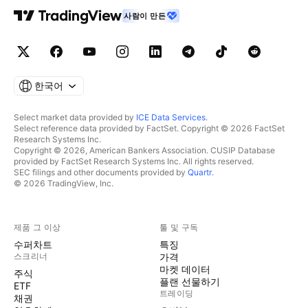
사람이 만든
한국어
Select market data provided by
ICE Data Services
.
Select reference data provided by FactSet. Copyright © 2026 FactSet
Research Systems Inc.
Copyright © 2026, American Bankers Association. CUSIP Database
provided by FactSet Research Systems Inc. All rights reserved.
SEC filings and other documents provided by
Quartr
.
© 2026 TradingView, Inc.
제품 그 이상
툴 및 구독
수퍼차트
특징
스크리너
가격
마켓 데이터
주식
플랜 선물하기
ETF
트레이딩
채권