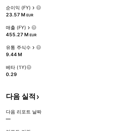
순이익 (FY)
‪23.57 M‬
EUR
매출 (FY)
‪455.27 M‬
EUR
유통 주식수
‪9.44 M‬
베타 (1Y)
0.29
다음
실적
다음 리포트 날짜
—