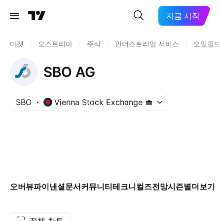
지금 시작
마켓
/
오스트리아
/
주식
/
인더스트리얼 서비스
/
오일필드
SBO AG
SBO
Vienna Stock Exchange
오버뷰
파이낸셜
문서
커뮤니티
테크니컬즈
전망
시즌별
더보기
전체 차트