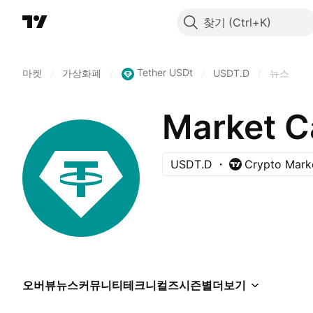
찾기
Tether USDt
마켓
/
가상화폐
/
/
USDT.D
/
뉴스
Market C
USDT.D
Crypto Marke
오버뷰
뉴스
커뮤니티
테크니컬즈
시즌별
더보기