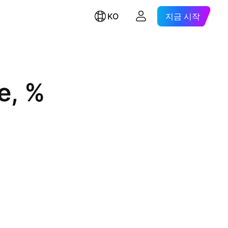
KO
지금 시작
e, %