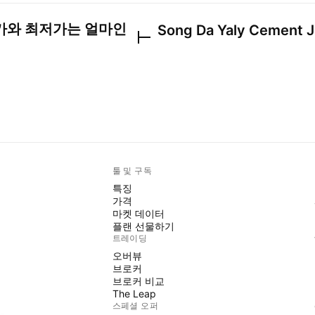
가와 최저가는 얼마인
Song Da Yaly Cement 
툴 및 구독
특징
가격
마켓 데이터
플랜 선물하기
트레이딩
오버뷰
브로커
브로커 비교
The Leap
스페셜 오퍼