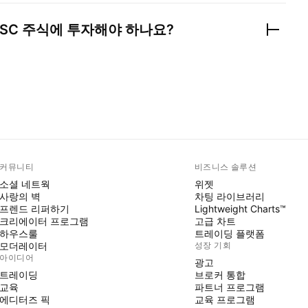
JSC
주식에 투자해야 하나요?
커뮤니티
비즈니스 솔루션
소셜 네트웍
위젯
사랑의 벽
차팅 라이브러리
프렌드 리퍼하기
Lightweight Charts™
크리에이터 프로그램
고급 차트
하우스룰
트레이딩 플랫폼
모더레이터
성장 기회
아이디어
광고
트레이딩
브로커 통합
교육
파트너 프로그램
에디터즈 픽
교육 프로그램