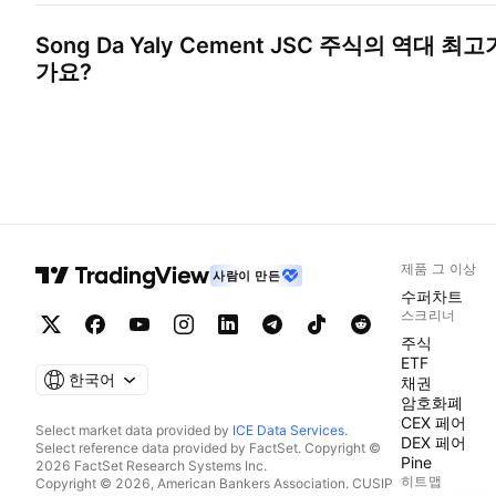
Song Da Yaly Cement JSC
주식의 역대 최고
가요?
제품 그 이상
사람이 만든
수퍼차트
스크리너
주식
ETF
한국어
채권
암호화폐
CEX 페어
Select market data provided by
ICE Data Services
.
DEX 페어
Select reference data provided by FactSet. Copyright ©
Pine
2026 FactSet Research Systems Inc.
히트맵
Copyright © 2026, American Bankers Association. CUSIP