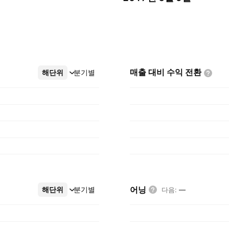
매출 대비 수익
전환
해단위
더보기
분기별
어닝
해단위
더보기
분기별
다음
:
—