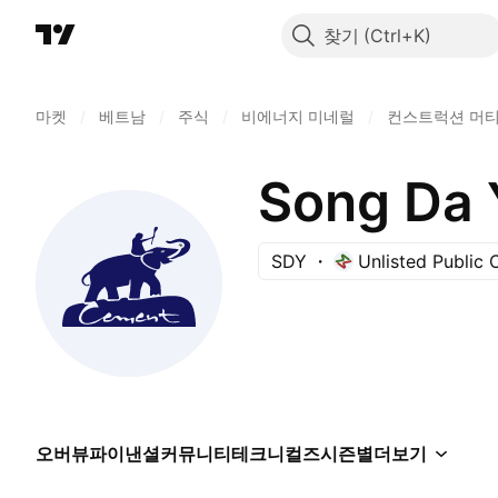
찾기
마켓
/
베트남
/
주식
/
비에너지 미네럴
/
컨스트럭션 머
Song Da 
SDY
Unlisted Public
오버뷰
파이낸셜
커뮤니티
테크니컬즈
시즌별
더보기