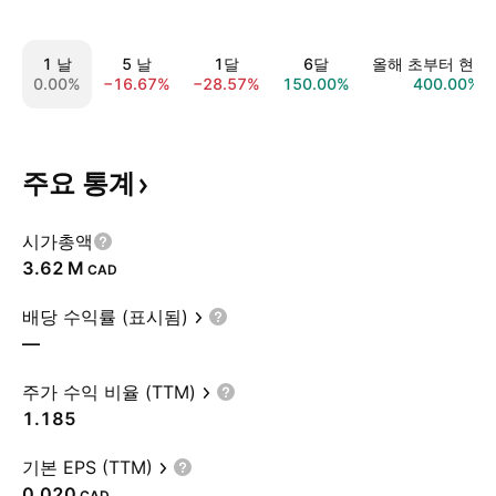
1 날
5 날
1달
6달
올해 초부터 현재
0.00%
−16.67%
−28.57%
150.00%
400.00%
주요
통계
시가총액
‪3.62 M‬
CAD
배당 수익률 (표시됨)
—
주가 수익 비율 (TTM)
1.185
기본 EPS (TTM)
0.020
CAD