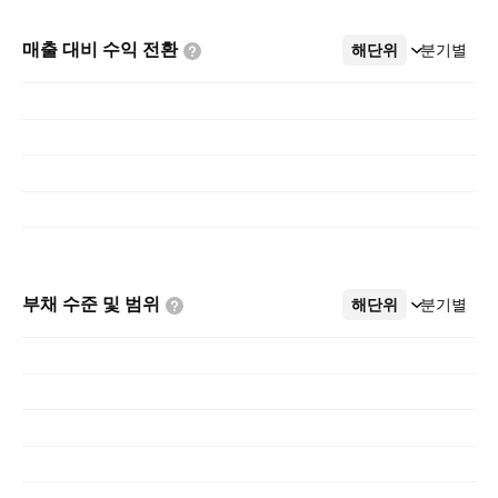
매출 대비 수익
전환
해단위
더보기
분기별
부채 수준 및
범위
해단위
더보기
분기별