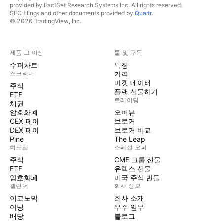
provided by FactSet Research Systems Inc. All rights reserved.
SEC filings and other documents provided by
Quartr
.
© 2026 TradingView, Inc.
제품 그 이상
툴 및 구독
수퍼차트
특징
스크리너
가격
마켓 데이터
주식
플랜 선물하기
ETF
트레이딩
채권
암호화폐
오버뷰
CEX 페어
브로커
DEX 페어
브로커 비교
Pine
The Leap
히트맵
스페셜 오퍼
주식
CME 그룹 선물
ETF
유렉스 선물
암호화폐
미국 주식 번들
캘린더
회사 정보
이코노믹
회사 소개
어닝
우주 임무
배당
블로그