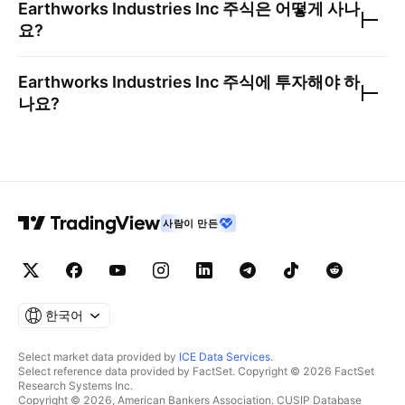
Earthworks Industries Inc
주식은 어떻게 사나
요?
Earthworks Industries Inc
주식에 투자해야 하
나요?
사람이 만든
한국어
Select market data provided by
ICE Data Services
.
Select reference data provided by FactSet. Copyright © 2026 FactSet
Research Systems Inc.
Copyright © 2026, American Bankers Association. CUSIP Database