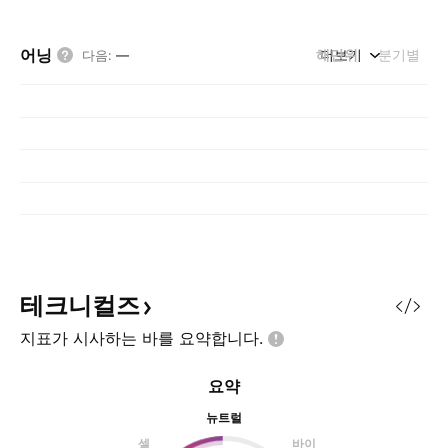
어닝
해단위
더보기
분기별
다음
:
—
테크니컬즈
지표가 시사하는 바를
요약합니다.
요약
뉴트럴
셀
바이