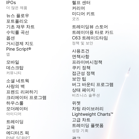
IPOs
헬프 센터
더 많은 제품
커리어
미디어 키트
뉴스 플로우
굿즈
포트폴리오
기초 재무 차트
트레이딩뷰 스토어
수익률 곡선
트레이더용 타로 카드
옵션
C63 트레이드타임
거시경제 지도
정책 및 보안
Pine Script®
사용조건
앱
면책사항
모바일
프라이버시정책
데스크탑
쿠키 정책
커뮤니티
접근성 정책
보안 팁
소셜 네트웍
버그 바운티 프로그램
사랑의 벽
상태 페이지
프렌드 리퍼하기
비즈니스 솔루션
크리에이터 프로그램
하우스룰
위젯
모더레이터
차팅 라이브러리
아이디어
Lightweight Charts™
고급 차트
트레이딩
트레이딩 플랫폼
교육
성장 기회
에디터즈 픽
PINE SCRIPT
광고