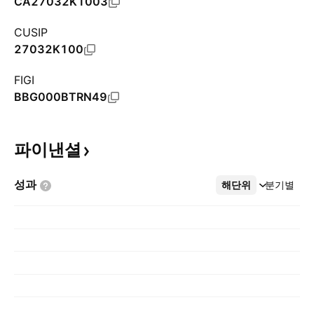
CA27032K1003
CUSIP
27032K100
FIGI
BBG000BTRN49
파이낸셜
성과
해단위
더보기
분기별