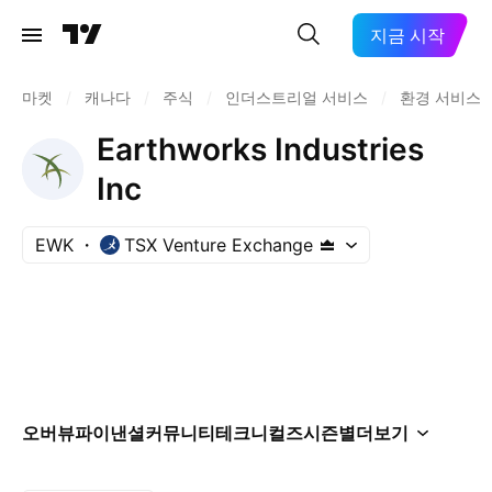
지금 시작
마켓
/
캐나다
/
주식
/
인더스트리얼 서비스
/
환경 서비스
Earthworks Industries
Inc
EWK
TSX Venture Exchange
오버뷰
파이낸셜
커뮤니티
테크니컬즈
시즌별
더보기