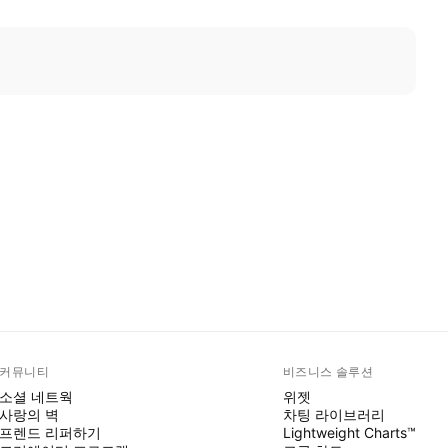
커뮤니티
비즈니스 솔루션
소셜 네트웍
위젯
사랑의 벽
차팅 라이브러리
프렌드 리퍼하기
Lightweight Charts™