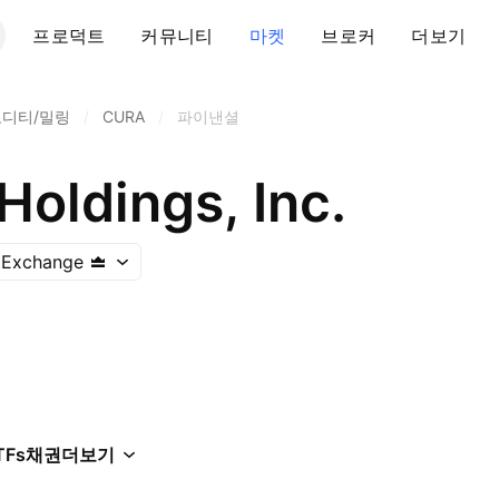
프로덕트
커뮤니티
마켓
브로커
더보기
디티/밀링
/
CURA
/
파이낸셜
Holdings, Inc.
 Exchange
TFs
채권
더보기