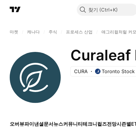
찾기
마켓
/
캐나다
/
주식
/
프로세스 산업
/
애그리컬처럴 커모
Curaleaf 
CURA
Toronto Stock
오버뷰
파이낸셜
문서
뉴스
커뮤니티
테크니컬즈
전망
시즌별
E