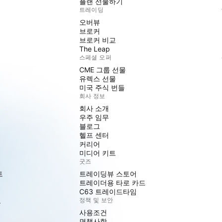
플랜 선물하기
트레이딩
오버뷰
브로커
브로커 비교
The Leap
스페셜 오퍼
CME 그룹 선물
유렉스 선물
미국 주식 번들
회사 정보
회사 소개
우주 임무
블로그
헬프 센터
커리어
미디어 키트
굿즈
트
트레이딩뷰 스토어
트레이더용 타로 카드
C63 트레이드타임
도
정책 및 보안
사용조건
면책사항