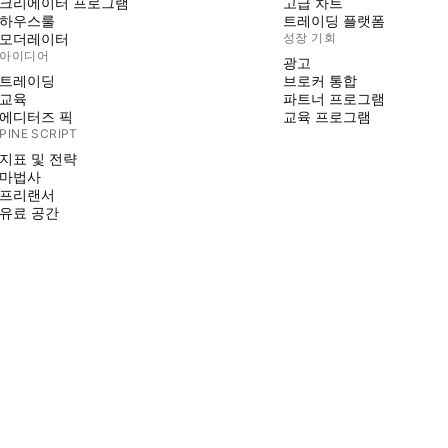
크리에이터 프로그램
고급 차트
하우스룰
트레이딩 플랫폼
모더레이터
성장 기회
아이디어
광고
트레이딩
브로커 통합
교육
파트너 프로그램
에디터즈 픽
교육 프로그램
PINE SCRIPT
지표 및 전략
마법사
프리랜서
유료 공간