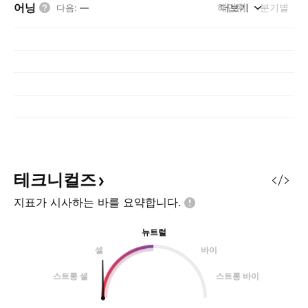
어닝
해단위
더보기
분기별
다음
:
—
테크니컬즈
지표가 시사하는 바를
요약합니다.
뉴트럴
셀
바이
스트롱 셀
스트롱 바이