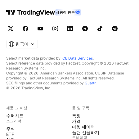
사람이 만든
한국어
Select market data provided by
ICE Data Services
.
Select reference data provided by FactSet. Copyright © 2026 FactSet
Research Systems Inc.
Copyright © 2026, American Bankers Association. CUSIP Database
provided by FactSet Research Systems Inc. All rights reserved.
SEC filings and other documents provided by
Quartr
.
© 2026 TradingView, Inc.
제품 그 이상
툴 및 구독
수퍼차트
특징
스크리너
가격
마켓 데이터
주식
플랜 선물하기
ETF
트레이딩