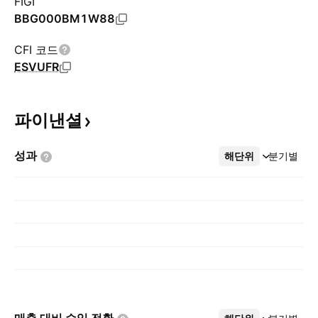
FIGI
BBG000BM1W88
CFI 코드
ESVUFR
파이낸셜
성과
해단위
더보기
분기별