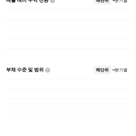
매출 대비 수익
전환
해단위
더보기
분기별
부채 수준 및
범위
해단위
더보기
분기별