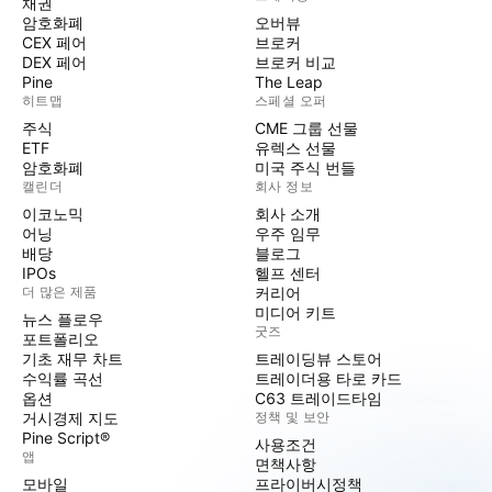
채권
암호화폐
오버뷰
CEX 페어
브로커
DEX 페어
브로커 비교
Pine
The Leap
히트맵
스페셜 오퍼
주식
CME 그룹 선물
ETF
유렉스 선물
암호화폐
미국 주식 번들
캘린더
회사 정보
이코노믹
회사 소개
어닝
우주 임무
배당
블로그
IPOs
헬프 센터
더 많은 제품
커리어
미디어 키트
뉴스 플로우
굿즈
포트폴리오
기초 재무 차트
트레이딩뷰 스토어
수익률 곡선
트레이더용 타로 카드
옵션
C63 트레이드타임
거시경제 지도
정책 및 보안
Pine Script®
사용조건
앱
면책사항
모바일
프라이버시정책