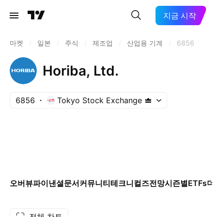
지금 시작
마켓
/
일본
/
주식
/
제조업
/
산업용 기계
/
6856
Horiba, Ltd.
6856
Tokyo Stock Exchange
오버뷰
파이낸셜
문서
커뮤니티
테크니컬즈
전망
시즌별
ETFs
더
전체 차트