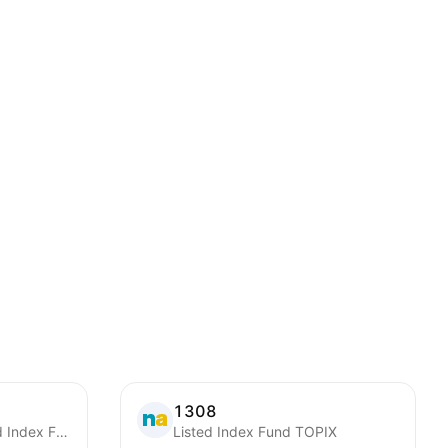
1308
Nikko Exchange Traded Index Fund 225
Listed Index Fund TOPIX