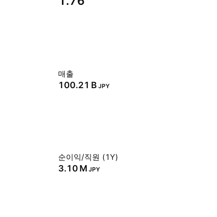
1.76
매출
‪100.21 B‬
JPY
순이익/직원 (1Y)
‪3.10 M‬
JPY