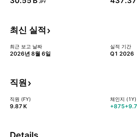
‪30.55 B‬
‪437.37 
JPY
최신
실적
최근 보고 날짜
실적 기간
2026년 8월 6일
Q1 2026
직원
직원 (FY)
체인지 (1Y)
‪9.87 K‬
+875
+9.
Details