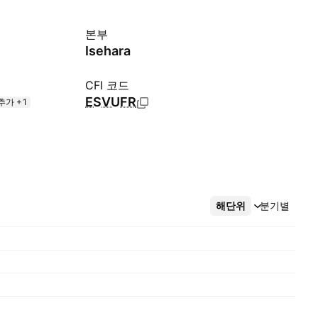
본부
Isehara
CFI 코드
ESVUFR
추가 +1
해단위
더보기
분기별