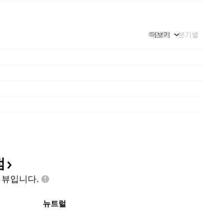
해단위
더보기
분기별
점
인
뷰입니다.
뉴트럴