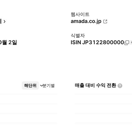
웹사이트
계
amada.co.jp
식별자
0월 2일
ISIN
JP3122800000
매출 대비 수익
전환
해단위
더보기
분기별