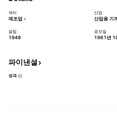
섹터
산업
제조업
산업용 기
설립
공모일
1948
1961년 1
파이낸셜
성과