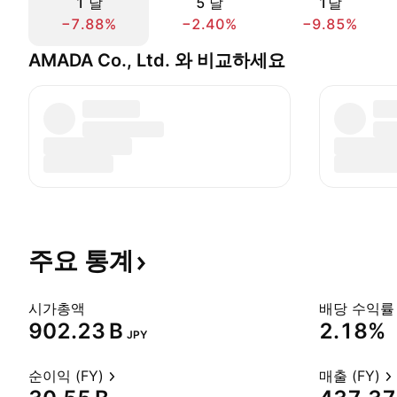
1 날
5 날
1달
−7.88%
−2.40%
−9.85%
AMADA Co., Ltd. 와 비교하세요
주요
통계
시가총액
배당 수익률 
‪902.23 B‬
2.18%
JPY
순이익 (FY)
매출 (FY)