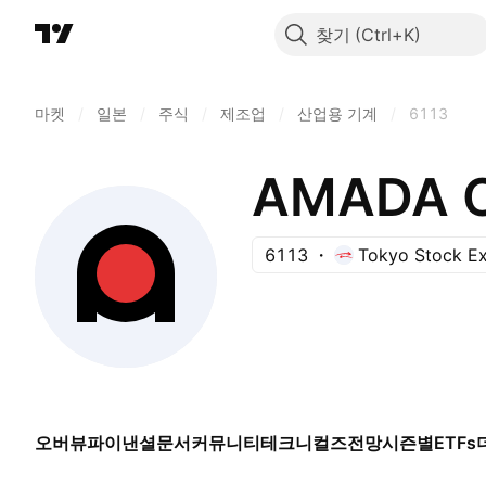
찾기
마켓
/
일본
/
주식
/
제조업
/
산업용 기계
/
6113
AMADA Co
6113
Tokyo Stock E
오버뷰
파이낸셜
문서
커뮤니티
테크니컬즈
전망
시즌별
ETFs