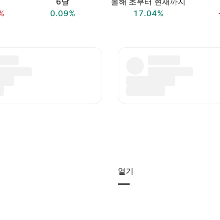
6달
올해 초부터 현재까지
%
0.09%
17.04%
열기
—