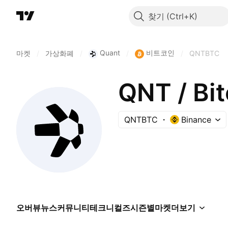
찾기
Quant
비트코인
마켓
/
가상화폐
/
/
/
QNTBTC
QNT / Bit
QNTBTC
Binance
오버뷰
뉴스
커뮤니티
테크니컬즈
시즌별
마켓
더보기