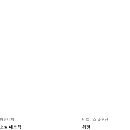
커뮤니티
비즈니스 솔루션
소셜 네트웍
위젯