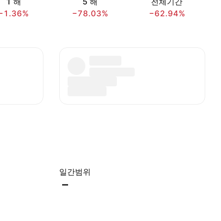
1 해
5 해
전체기간
−1.36%
−78.03%
−62.94%
일간범위
–