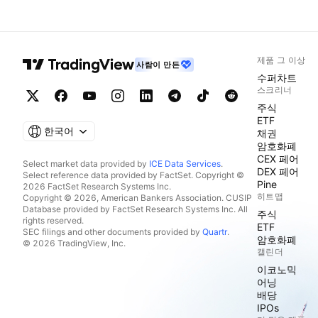
제품 그 이상
사람이 만든
수퍼차트
스크리너
주식
ETF
한국어
채권
암호화폐
CEX 페어
Select market data provided by
ICE Data Services
.
DEX 페어
Select reference data provided by FactSet. Copyright ©
Pine
2026 FactSet Research Systems Inc.
히트맵
Copyright © 2026, American Bankers Association. CUSIP
Database provided by FactSet Research Systems Inc. All
주식
rights reserved.
ETF
SEC filings and other documents provided by
Quartr
.
암호화폐
© 2026 TradingView, Inc.
캘린더
이코노믹
어닝
배당
IPOs