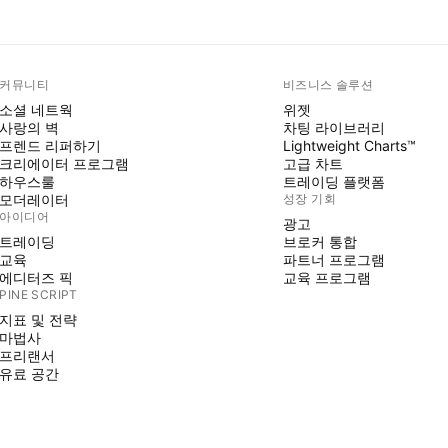
커뮤니티
비즈니스 솔루션
소셜 네트웍
위젯
사랑의 벽
차팅 라이브러리
프렌드 리퍼하기
Lightweight Charts™
크리에이터 프로그램
고급 차트
하우스룰
트레이딩 플랫폼
모더레이터
성장 기회
아이디어
광고
트레이딩
브로커 통합
교육
파트너 프로그램
에디터즈 픽
교육 프로그램
PINE SCRIPT
지표 및 전략
마법사
프리랜서
유료 공간