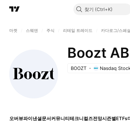
찾기
마켓
/
스웨덴
/
주식
/
리테일 트레이드
/
카다로그/스페
Boozt AB
BOOZT
Nasdaq Stoc
오버뷰
파이낸셜
문서
커뮤니티
테크니컬즈
전망
시즌별
ETFs