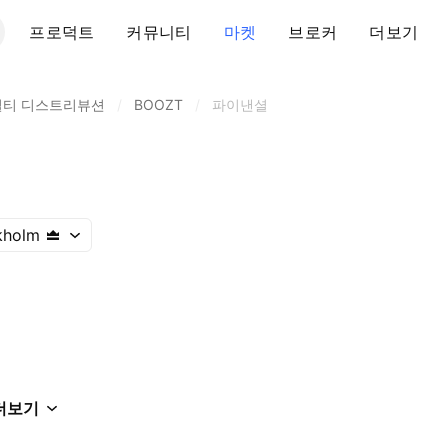
프로덕트
커뮤니티
마켓
브로커
더보기
셜티 디스트리뷰션
/
BOOZT
/
파이낸셜
kholm
더보기