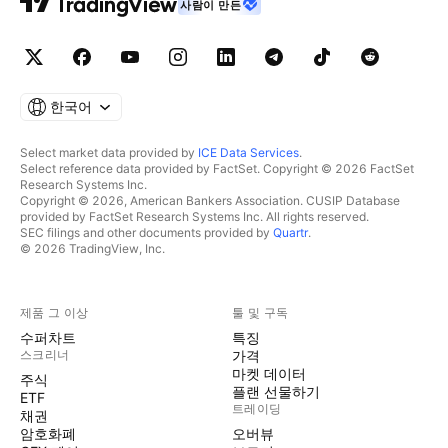
사람이 만든
한국어
Select market data provided by
ICE Data Services
.
Select reference data provided by FactSet. Copyright © 2026 FactSet
Research Systems Inc.
Copyright © 2026, American Bankers Association. CUSIP Database
provided by FactSet Research Systems Inc. All rights reserved.
SEC filings and other documents provided by
Quartr
.
© 2026 TradingView, Inc.
제품 그 이상
툴 및 구독
수퍼차트
특징
스크리너
가격
마켓 데이터
주식
플랜 선물하기
ETF
트레이딩
채권
암호화폐
오버뷰