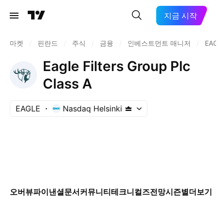
지금 시작
마켓
/
핀란드
/
주식
/
금융
/
인베스트먼트 매니저
/
EAG
Eagle Filters Group Plc
Class A
EAGLE
Nasdaq Helsinki
오버뷰
파이낸셜
문서
커뮤니티
테크니컬즈
전망
시즌별
더보기