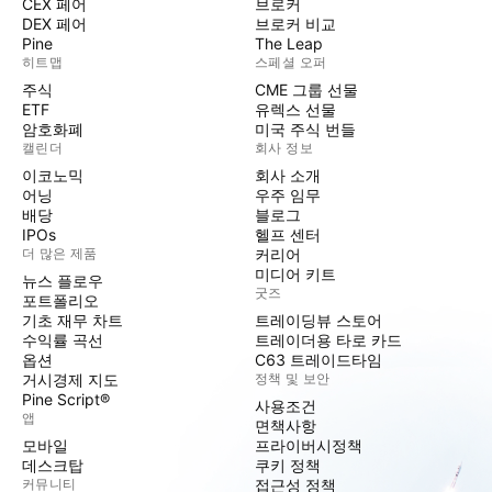
CEX 페어
브로커
DEX 페어
브로커 비교
Pine
The Leap
히트맵
스페셜 오퍼
주식
CME 그룹 선물
ETF
유렉스 선물
암호화폐
미국 주식 번들
캘린더
회사 정보
이코노믹
회사 소개
어닝
우주 임무
배당
블로그
IPOs
헬프 센터
더 많은 제품
커리어
미디어 키트
뉴스 플로우
굿즈
포트폴리오
기초 재무 차트
트레이딩뷰 스토어
수익률 곡선
트레이더용 타로 카드
옵션
C63 트레이드타임
거시경제 지도
정책 및 보안
Pine Script®
사용조건
앱
면책사항
모바일
프라이버시정책
데스크탑
쿠키 정책
커뮤니티
접근성 정책