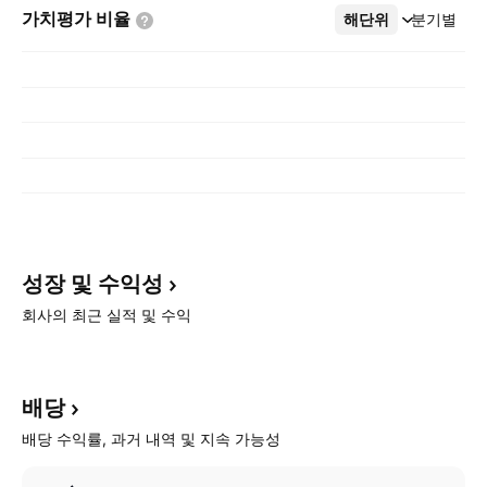
가치평가
비율
해단위
더보기
분기별
성장 및
수익성
회사의 최근 실적 및 수익
배당
배당 수익률, 과거 내역 및 지속 가능성