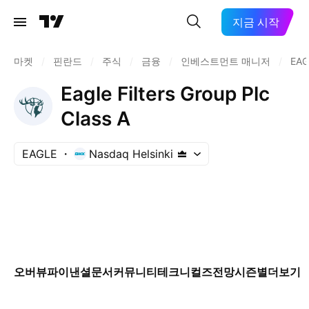
지금 시작
마켓
/
핀란드
/
주식
/
금융
/
인베스트먼트 매니저
/
EAG
Eagle Filters Group Plc
Class A
EAGLE
Nasdaq Helsinki
오버뷰
파이낸셜
문서
커뮤니티
테크니컬즈
전망
시즌별
더보기