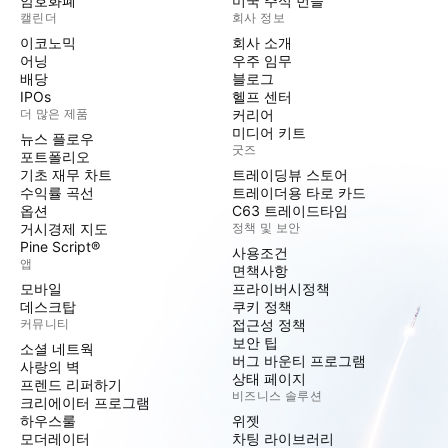
암호화폐
미국 주식 번들
캘린더
회사 정보
이코노믹
회사 소개
어닝
우주 임무
배당
블로그
IPOs
헬프 센터
더 많은 제품
커리어
미디어 키트
뉴스 플로우
굿즈
포트폴리오
기초 재무 차트
트레이딩뷰 스토어
수익률 곡선
트레이더용 타로 카드
옵션
C63 트레이드타임
거시경제 지도
정책 및 보안
Pine Script®
사용조건
앱
면책사항
모바일
프라이버시정책
데스크탑
쿠키 정책
커뮤니티
접근성 정책
보안 팁
소셜 네트웍
버그 바운티 프로그램
사랑의 벽
상태 페이지
프렌드 리퍼하기
비즈니스 솔루션
크리에이터 프로그램
하우스룰
위젯
모더레이터
차팅 라이브러리