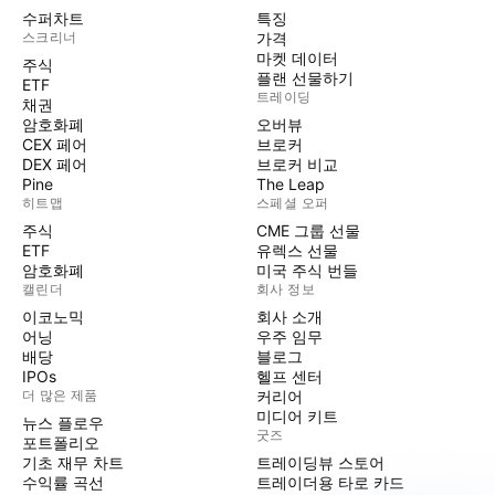
수퍼차트
특징
스크리너
가격
마켓 데이터
주식
플랜 선물하기
ETF
트레이딩
채권
암호화폐
오버뷰
CEX 페어
브로커
DEX 페어
브로커 비교
Pine
The Leap
히트맵
스페셜 오퍼
주식
CME 그룹 선물
ETF
유렉스 선물
암호화폐
미국 주식 번들
캘린더
회사 정보
이코노믹
회사 소개
어닝
우주 임무
배당
블로그
IPOs
헬프 센터
더 많은 제품
커리어
미디어 키트
뉴스 플로우
굿즈
포트폴리오
기초 재무 차트
트레이딩뷰 스토어
수익률 곡선
트레이더용 타로 카드