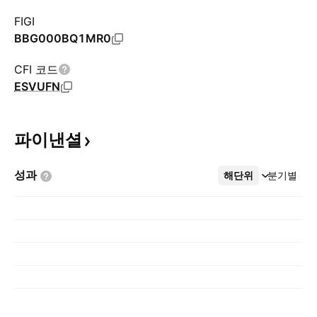
FIGI
BBG000BQ1MR0
CFI 코드
ESVUFN
파이낸셜
성과
해단위
더보기
분기별