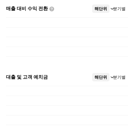
매출 대비 수익
전환
해단위
더보기
분기별
대출 및 고객 예치금
해단위
더보기
분기별