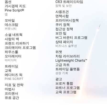
옵션
C63 트레이드타임
거시경제 지도
정책 및 보안
Pine Script®
사용조건
앱
면책사항
모바일
프라이버시정책
데스크탑
쿠키 정책
커뮤니티
접근성 정책
보안 팁
소셜 네트웍
버그 바운티 프로그램
사랑의 벽
상태 페이지
프렌드 리퍼하기
비즈니스 솔루션
크리에이터 프로그램
하우스룰
위젯
모더레이터
차팅 라이브러리
아이디어
Lightweight Charts™
고급 차트
트레이딩
트레이딩 플랫폼
교육
성장 기회
에디터즈 픽
PINE SCRIPT
광고
브로커 통합
지표 및 전략
파트너 프로그램
마법사
교육 프로그램
프리랜서
유료 공간