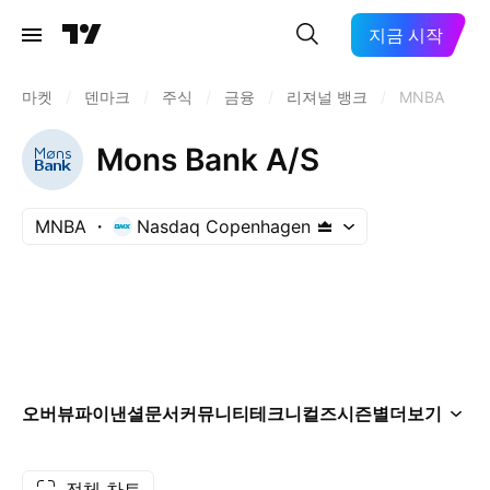
지금 시작
마켓
/
덴마크
/
주식
/
금융
/
리져널 뱅크
/
MNBA
Mons Bank A/S
MNBA
Nasdaq Copenhagen
오버뷰
파이낸셜
문서
커뮤니티
테크니컬즈
시즌별
더보기
전체 차트